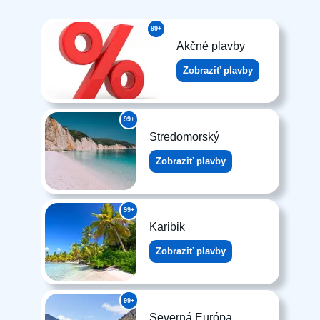
99+
Akčné plavby
Zobraziť plavby
99+
Stredomorský
Zobraziť plavby
99+
Karibik
Zobraziť plavby
99+
Severná Európa