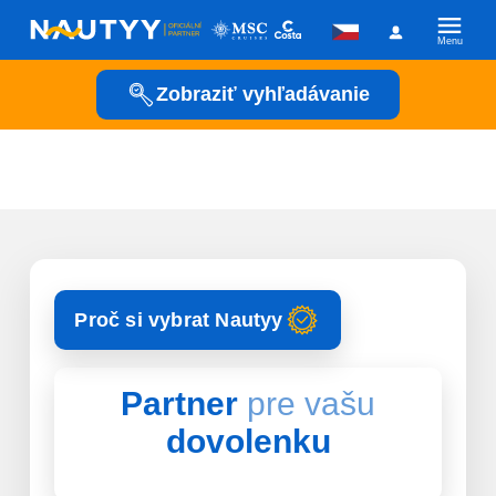
Menu
Zobraziť vyhľadávanie
Zobraziť
Zobraziť
Kam vyrazíme?
Zobraziť
Zobraziť
Kamkoľvek
Kedy vyrazíme?
Proč si vybrat Nautyy
Posádka
Partner
pre vašu
dovolenku
Plavební společnost