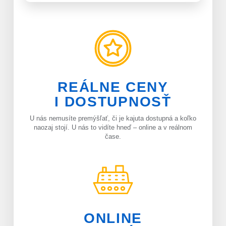
Ktorákoľvek
Vyhľadať zájazdy
REÁLNE CENY
s letenkou
I DOSTUPNOSŤ
S delegátom
U nás nemusíte premýšľať, či je kajuta dostupná a koľko
naozaj stojí. U nás to vidíte hneď – online a v reálnom
Luxusné plavby
čase.
Akčné plavby
Pokročilé filtrování
Reset filtrů
ONLINE