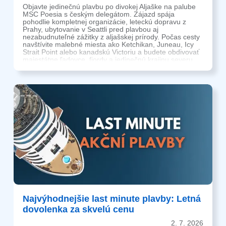
Objavte jedinečnú plavbu po divokej Aljaške na palube
MSC Poesia s českým delegátom. Zájazd spája
pohodlie kompletnej organizácie, leteckú dopravu z
Prahy, ubytovanie v Seattli pred plavbou aj
nezabudnuteľné zážitky z aljašskej prírody. Počas cesty
navštívite malebné miesta ako Ketchikan, Juneau, Icy
Strait Point alebo kanadskú Victoriu a budete obdivovať
majestátne ľadovce, fjordy a jedinečnú krajinu severu.
Vďaka službám delegáta a komfortu MSC Poesia si
môžete vychutnať dobrodružstvo bez starostí.
Najvýhodnejšie last minute plavby: Letná
dovolenka za skvelú cenu
2. 7. 2026