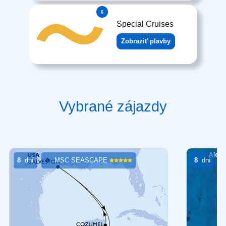
6
Special Cruises
Zobraziť plavby
Vybrané zájazdy
8
dní
MSC SEASCAPE
8
dní