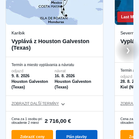
Last Min
Karibik
Severná 
Vyplává z Houston Galveston
Vypláv
(Texas)
❯
Termín a miesto vyplávania a návratu
Termín a m
odjazd
návrat
9. 8. 2026
16. 8. 2026
odjazd
Houston Galveston
Houston Galveston
28. 8. 202
(Texas)
(Texas)
Kiel (Nem
ZOBRAZIT DALŠÍ TERMÍNY
ZOBRAZIT
Cena za 1 osobu pri
Cena za 1 o
2 716,00 €
obsadenie 2 miest
obsadenie 2
Zobraziť ceny
Plán plavby
Zobra