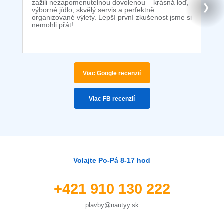
zažili nezapomenutelnou dovolenou – krásná loď,
❯
výborné jídlo, skvělý servis a perfektně
organizované výlety. Lepší první zkušenost jsme si
nemohli přát!
Viac Google recenzií
Viac FB recenzií
Volajte Po-Pá 8-17 hod
+421 910 130 222
plavby@nautyy.sk