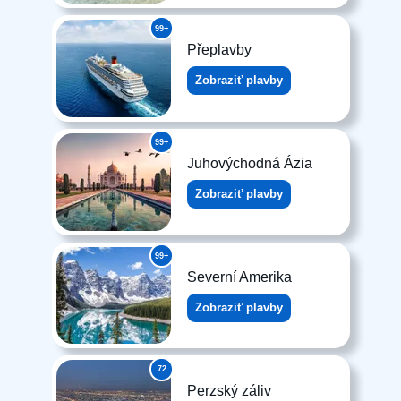
99+
Přeplavby
Zobraziť plavby
99+
Juhovýchodná Ázia
Zobraziť plavby
99+
Severní Amerika
Zobraziť plavby
72
Perzský záliv