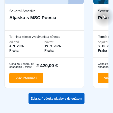
Severní Amerika
Severná 
❯
Aljaška s MSC Poesia
Polárna
Termín a miesto vyplávania a návratu
Termín a m
odjazd
návrat
odjazd
4. 9. 2026
15. 9. 2026
3. 10. 202
Praha
Praha
Praha
Cena za 1 osobu pri
Cena za 1 o
2 420,00 €
obsadenie 2 miest
obsadenie 2
Viac informácií
Viac i
Zobraziť všetky plavby s delegátom