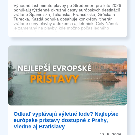
Výhodné last minute plavby po Stredomorí pre leto 2026
ponúkajú týždenné okružné cesty európskych destinácií
vrátane Španielska, Talianska, Francúzska, Grécka a
Turecka. Každá ponuka obsahuje konkrétny itinerár
vrátane ceny plavby a dokonca aj leteniek. Celý článok
je zameraný na plavby, kde možno počas jedného
týždňa navštíviť niekoľko krajín za dostupnú cenu,
pričom kapacity kajút sú obmedzené.
Odkiaľ vyplávajú výletné lode? Najlepšie
európske prístavy dostupné z Prahy,
Viedne aj Bratislavy
13. 5. 2026