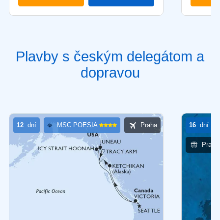
Plavby s českým delegátom a
dopravou
12
dní
MSC POESIA
Praha
16
dní
Praha