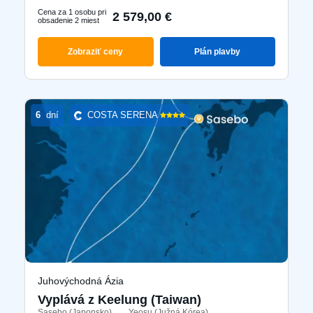
Cena za 1 osobu pri
2 579,00 €
obsadenie 2 miest
Zobraziť ceny
Plán plavby
6
dní
COSTA SERENA
Juhovýchodná Ázia
Vyplává z Keelung (Taiwan)
Sasebo (Japonsko)
​
→
Yeosu (Južná Kórea)
​