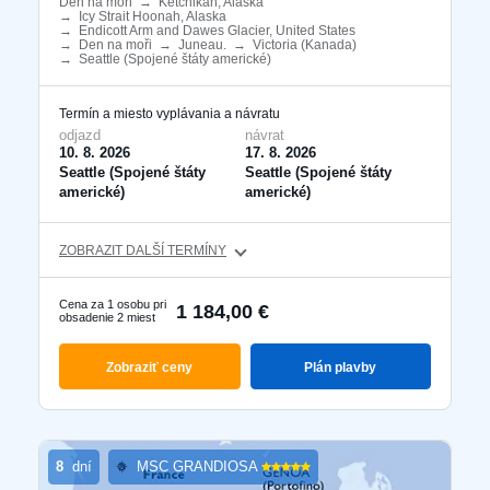
Den na moři
​
→
Ketchikan, Alaska
​
→
Icy Strait Hoonah, Alaska
​
→
Endicott Arm and Dawes Glacier, United States
​
→
Den na moři
​
→
Juneau.
​
→
Victoria (Kanada)
​
→
Seattle (Spojené štáty americké)
​
Termín a miesto vyplávania a návratu
odjazd
návrat
10. 8. 2026
17. 8. 2026
Seattle (Spojené štáty
Seattle (Spojené štáty
americké)
americké)
ZOBRAZIT DALŠÍ TERMÍNY
Cena za 1 osobu pri
1 184,00 €
obsadenie 2 miest
Zobraziť ceny
Plán plavby
8
dní
MSC GRANDIOSA