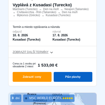
Vyplává z Kusadasi (Turecko)
Marmaris (Turecko)
​
→
Den na moři
​
→
Neapol (Taliansko)
​
→
Civitavecchia - Rím (Taliansko)
​
→
Den na moři
​
→
Mykonos (Grécko)
​
→
Kusadasi (Turecko)
​
Termín a miesto vyplávania a návratu
odjazd
návrat
10. 8. 2026
17. 8. 2026
Kusadasi (Turecko)
Kusadasi (Turecko)
ZOBRAZIT DALŠÍ TERMÍNY
Cena za 1 osobu pri
1 533,00 €
obsadenie 2 miest
Zobraziť ceny
Plán plavby
8
dní
MSC WORLD EUROPA