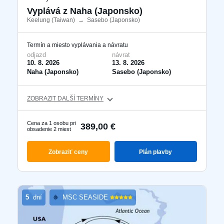
Ktorákoľvek
Vyplává z Naha (Japonsko)
Keelung (Taiwan)
​
→
Sasebo (Japonsko)
​
Termín a miesto vyplávania a návratu
Vyhľadať zájazdy
odjazd
návrat
10. 8. 2026
13. 8. 2026
Naha (Japonsko)
Sasebo (Japonsko)
s letenkou
ZOBRAZIT DALŠÍ TERMÍNY
S delegátom
Cena za 1 osobu pri
389,00 €
obsadenie 2 miest
Luxusné plavby
Zobraziť ceny
Plán plavby
Akčné plavby
Pokročilé filtrování
5
dní
MSC SEASIDE
Reset filtrů