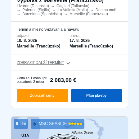
Vyplává z Marseille (Francúzsko)
Livorno (Taliansko)
​
→
Cagliari (Taliansko)
​
→
Palermo (Sicília)
​
→
La Valletta (Malta)
​
→
Den na moři
​
→
Barcelona ​​(Španielsko)
​
→
Marseille (Francúzsko)
​
Termín a miesto vyplávania a návratu
odjazd
návrat
10. 8. 2026
17. 8. 2026
Marseille (Francúzsko)
Marseille (Francúzsko)
ZOBRAZIT DALŠÍ TERMÍNY
Cena za 1 osobu pri
2 083,00 €
obsadenie 2 miest
Zobraziť ceny
Plán plavby
8
dní
MSC SEASIDE