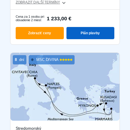
ZOBRAZIT DALŠÍ TERMÍNY
Cena za 1 osobu pri
1 233,00 €
obsadenie 2 miest
Zobraziť ceny
Plán plavby
8
dní
MSC DIVINA
Stredomorský