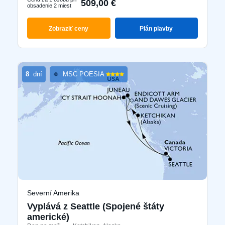
509,00 €
obsadenie 2 miest
Zobraziť ceny
Plán plavby
8
dní
MSC POESIA
Severní Amerika
Vyplává z Seattle (Spojené štáty
americké)