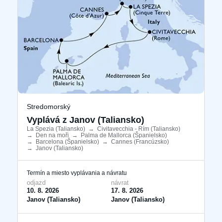
Stredomorský
Vyplává z Janov (Taliansko)
La Spezia (Taliansko)
​
→
Civitavecchia - Rím (Taliansko)
​
→
Den na moři
​
→
Palma de Mallorca (Španielsko)
​
→
Barcelona ​​(Španielsko)
​
→
Cannes (Francúzsko)
​
→
Janov (Taliansko)
​
Termín a miesto vyplávania a návratu
odjazd
návrat
10. 8. 2026
17. 8. 2026
Janov (Taliansko)
Janov (Taliansko)