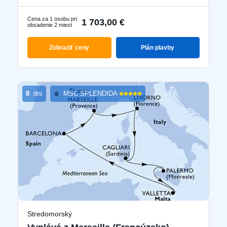
Cena za 1 osobu pri
1 703,00 €
obsadenie 2 miest
Zobraziť ceny
Plán plavby
8
dní
MSC SPLENDIDA
Stredomorský