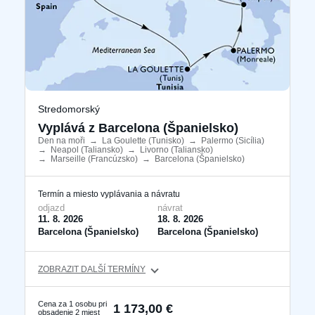
Stredomorský
Vyplává z Barcelona ​​(Španielsko)
Den na moři
​
→
La Goulette (Tunisko)
​
→
Palermo (Sicília)
​
→
Neapol (Taliansko)
​
→
Livorno (Taliansko)
​
→
Marseille (Francúzsko)
​
→
Barcelona ​​(Španielsko)
​
Termín a miesto vyplávania a návratu
odjazd
návrat
11. 8. 2026
18. 8. 2026
Barcelona ​​(Španielsko)
Barcelona ​​(Španielsko)
ZOBRAZIT DALŠÍ TERMÍNY
Cena za 1 osobu pri
1 173,00 €
obsadenie 2 miest