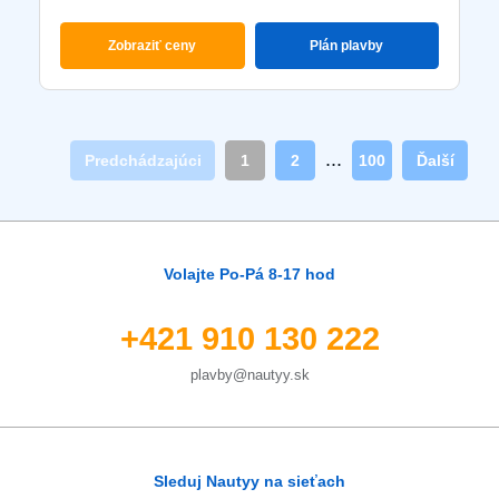
Zobraziť ceny
Plán plavby
...
Predchádzajúci
1
2
100
Ďalší
Volajte Po-Pá 8-17 hod
+421 910 130 222
plavby@nautyy.sk
Sleduj Nautyy na sieťach