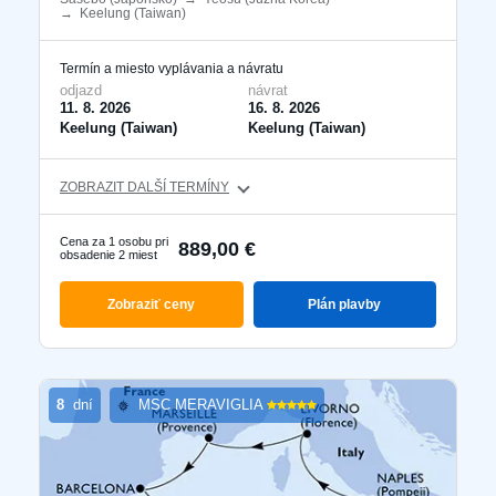
→
Keelung (Taiwan)
​
Termín a miesto vyplávania a návratu
odjazd
návrat
11. 8. 2026
16. 8. 2026
Keelung (Taiwan)
Keelung (Taiwan)
ZOBRAZIT DALŠÍ TERMÍNY
Cena za 1 osobu pri
889,00 €
obsadenie 2 miest
Zobraziť ceny
Plán plavby
8
dní
MSC MERAVIGLIA