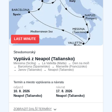
LAST MINUTE
Stredomorský
Vyplává z Neapol (Taliansko)
Messina (Sicília)
​
→
La Valletta (Malta)
​
→
Den na moři
​
→
Barcelona ​​(Španielsko)
​
→
Marseille (Francúzsko)
​
→
Janov (Taliansko)
​
→
Neapol (Taliansko)
​
Termín a miesto vyplávania a návratu
odjazd
návrat
10. 8. 2026
17. 8. 2026
Neapol (Taliansko)
Neapol (Taliansko)
ZOBRAZIT DALŠÍ TERMÍNY