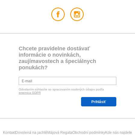
Chcete pravidelne dostávať
informácie o novinkách,
zaujímavostech a špeciálnych
ponukách?
Odoslaním súhlasíte so spracovaním osobných údajov podľa
smernica GDPR
Prihlásiť
Kontakt
Dovolená na jachtě
Májová Regata
Obchodní podmínky
Kde nás najdete