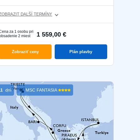
ZOBRAZIT DALŠÍ TERMÍNY
Cena za 1 osobu pri
1 559,00 €
obsadenie 2 miest
Zobraziť ceny
Plán plavby
11
dní
MSC FANTASIA