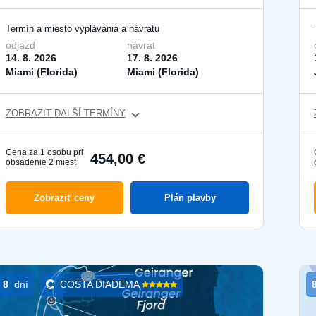
Termín a miesto vyplávania a návratu
odjazd
návrat
14. 8. 2026
17. 8. 2026
Miami (Florida)
Miami (Florida)
ZOBRAZIT DALŠÍ TERMÍNY
Cena za 1 osobu pri
454,00 €
obsadenie 2 miest
Zobraziť ceny
Plán plavby
8
dní
COSTA DIADEMA