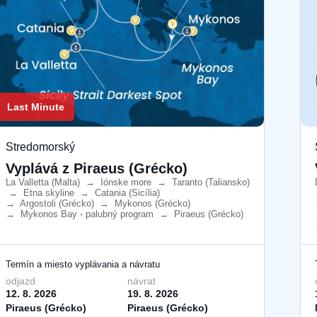
Last Minute
Stredomorský
Vyplává z Piraeus (Grécko)
La Valletta (Malta)
​
→
Iónske more
​
→
Taranto (Taliansko)
​
→
Etna skyline
​
→
Catania (Sicília)
​
→
Argostoli (Grécko)
​
→
Mykonos (Grécko)
​
→
Mykonos Bay - palubný program
​
→
Piraeus (Grécko)
​
Termín a miesto vyplávania a návratu
odjazd
návrat
12. 8. 2026
19. 8. 2026
Piraeus (Grécko)
Piraeus (Grécko)