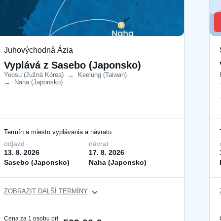
Juhovýchodná Ázia
Vyplává z Sasebo (Japonsko)
Yeosu (Južná Kórea)
​
→
Keelung (Taiwan)
​
→
Naha (Japonsko)
​
Termín a miesto vyplávania a návratu
odjazd
návrat
13. 8. 2026
17. 8. 2026
Sasebo (Japonsko)
Naha (Japonsko)
ZOBRAZIT DALŠÍ TERMÍNY
Cena za 1 osobu pri