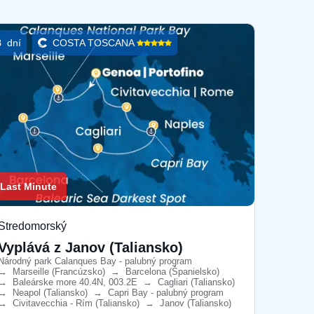
8
dní
COSTA TOSCANA
Last Minute
Stredomorský
Vyplává z Janov (Taliansko)
Národný park Calanques Bay - palubný program
​
→
Marseille (Francúzsko)
​
→
Barcelona ​​(Španielsko)
​
→
Baleárske more 40.4N, 003.2E
​
→
Cagliari (Taliansko)
​
→
Neapol (Taliansko)
​
→
Capri Bay - palubný program
​
→
Civitavecchia - Rím (Taliansko)
​
→
Janov (Taliansko)
​