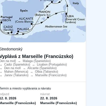
Stredomorský
Vyplává z Marseille (Francúzsko)
Den na moři
​
→
Malaga (Španielsko)
​
→
Cadiz (Španielsko)
​
→
Lisabon (Portugalsko)
​
→
Den na moři
​
→
Alicante (Španielsko)
​
→
Mahon (Menorca)
​
→
Olbia (Taliansko)
​
→
Janov (Taliansko)
​
→
Marseille (Francúzsko)
​
Termín a miesto vyplávania a návratu
odjazd
návrat
12. 8. 2026
22. 8. 2026
Marseille (Francúzsko)
Marseille (Francúzsko)