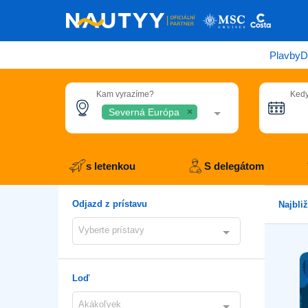
Plavby
D
Kam vyrazíme?
Kedy
Severná Európa
s letenkou
S delegátom
Odjazd z prístavu
Najbli
Vyberte prístavy
Loď
Akákoľvek