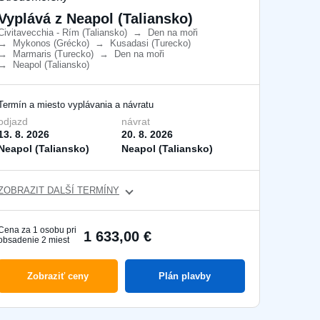
Vyplává z Neapol (Taliansko)
Civitavecchia - Rím (Taliansko)
​
→
Den na moři
​
→
Mykonos (Grécko)
​
→
Kusadasi (Turecko)
​
→
Marmaris (Turecko)
​
→
Den na moři
​
→
Neapol (Taliansko)
​
Termín a miesto vyplávania a návratu
odjazd
návrat
13. 8. 2026
20. 8. 2026
Neapol (Taliansko)
Neapol (Taliansko)
ZOBRAZIT DALŠÍ TERMÍNY
Cena za 1 osobu pri
1 633,00 €
obsadenie 2 miest
Zobraziť ceny
Plán plavby