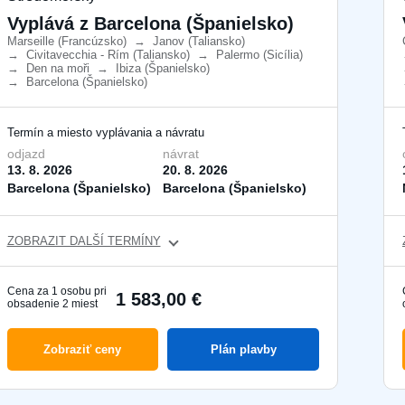
Vyplává z Barcelona ​​(Španielsko)
Marseille (Francúzsko)
​
→
Janov (Taliansko)
​
→
Civitavecchia - Rím (Taliansko)
​
→
Palermo (Sicília)
​
→
Den na moři
​
→
Ibiza (Španielsko)
​
→
Barcelona ​​(Španielsko)
​
Termín a miesto vyplávania a návratu
odjazd
návrat
13. 8. 2026
20. 8. 2026
Barcelona ​​(Španielsko)
Barcelona ​​(Španielsko)
ZOBRAZIT DALŠÍ TERMÍNY
Cena za 1 osobu pri
1 583,00 €
obsadenie 2 miest
Zobraziť ceny
Plán plavby