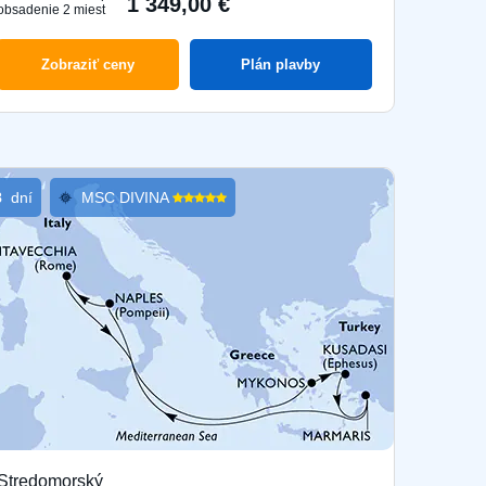
1 349,00 €
obsadenie 2 miest
Zobraziť ceny
Plán plavby
8
dní
MSC DIVINA
Stredomorský