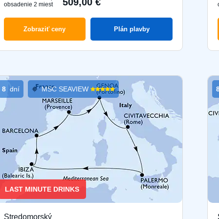
509,00 €
obsadenie 2 miest
Zobraziť ceny
Plán plavby
8
dní
MSC SEAVIEW
LAST MINUTE DRINKS
Stredomorský