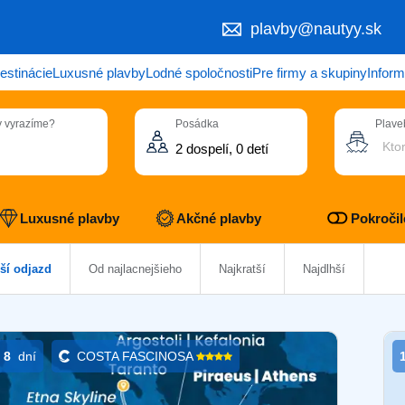
plavby@nautyy.sk
estinácie
Luxusné plavby
Lodné spoločnosti
Pre firmy a skupiny
Inform
 vyrazíme?
Posádka
Plave
Kto
Luxusné plavby
Akčné plavby
Pokročilé
žší odjazd
Od najlacnejšieho
Najkratší
Najdlhší
8
dní
COSTA FASCINOSA