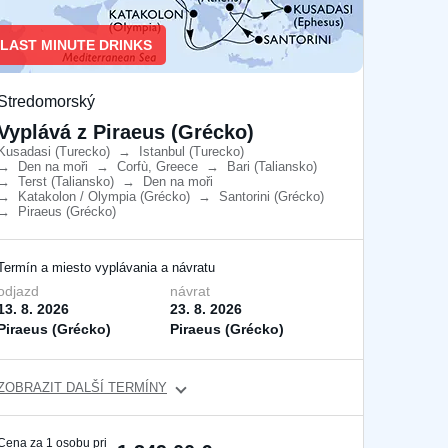
LAST MINUTE DRINKS
Stredomorský
Vyplává z Piraeus (Grécko)
Kusadasi (Turecko)
​
→
Istanbul (Turecko)
​
→
Den na moři
​
→
Corfù, Greece
​
→
Bari (Taliansko)
​
→
Terst (Taliansko)
​
→
Den na moři
​
→
Katakolon / Olympia (Grécko)
​
→
Santorini (Grécko)
​
→
Piraeus (Grécko)
​
Termín a miesto vyplávania a návratu
odjazd
návrat
13. 8. 2026
23. 8. 2026
Piraeus (Grécko)
Piraeus (Grécko)
ZOBRAZIT DALŠÍ TERMÍNY
Cena za 1 osobu pri