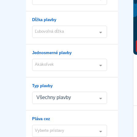
Dĺžka plavby
Ľubovoľná dĺžka
Jednosmerné plavby
Akákoľvek
Typ plavby
Všechny plavby
Pláva cez
Vyberte prístavy