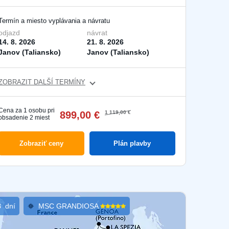
Termín a miesto vyplávania a návratu
odjazd
návrat
14. 8. 2026
21. 8. 2026
Janov (Taliansko)
Janov (Taliansko)
ZOBRAZIT DALŠÍ TERMÍNY
Cena za 1 osobu pri
899,00 €
1 119,00 €
obsadenie 2 miest
Zobraziť ceny
Plán plavby
8
dní
MSC GRANDIOSA