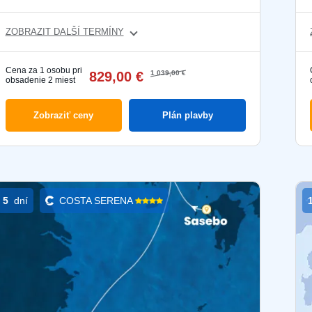
ZOBRAZIT DALŠÍ TERMÍNY
Cena za 1 osobu pri
829,00 €
1 039,00 €
obsadenie 2 miest
Zobraziť ceny
Plán plavby
5
dní
COSTA SERENA