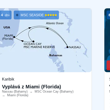
4
dni
MSC SEASIDE
Karibik
Vyplává z Miami (Florida)
Nassau (Bahamy)
​
→
MSC Ocean Cay (Bahamy)
​
→
Miami (Florida)
​