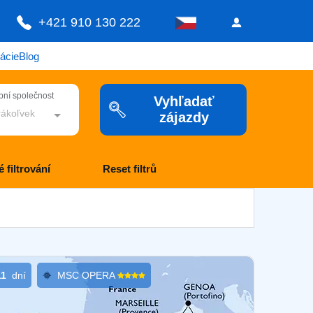
+421 910 130 222
ácie
Blog
bní společnost
Vyhľadať
rákoľvek
zájazdy
 filtrování
Reset filtrů
11
dní
MSC OPERA