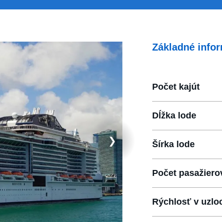
Základné infor
Počet kajút
Dĺžka lode
❯
Šírka lode
Počet pasažiero
Rýchlosť v uzlo