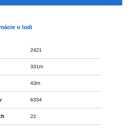
mácie o lodi
2421
331m
43m
v
6334
ch
22