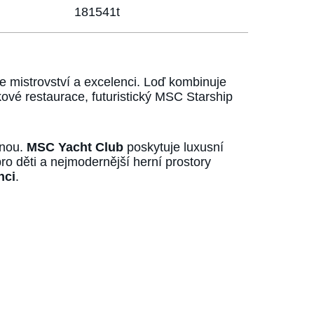
181541t
je mistrovství a excelenci. Loď kombinuje
ové restaurace, futuristický MSC Starship
vnou.
MSC Yacht Club
poskytuje luxusní
o děti a nejmodernější herní prostory
nci
.