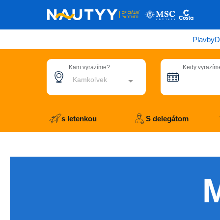
Plavby
D
Kam vyrazíme?
Kedy vyrazím
Kamkoľvek
s letenkou
S delegátom