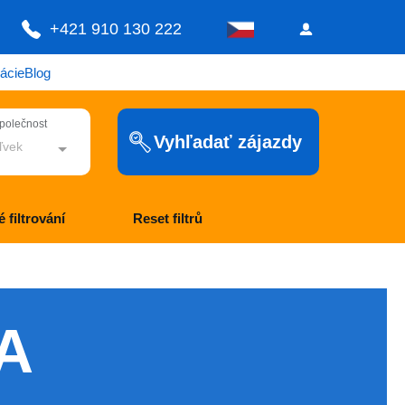
+421 910 130 222
ácie
Blog
společnost
Vyhľadať zájazdy
ľvek
 filtrování
Reset filtrů
A