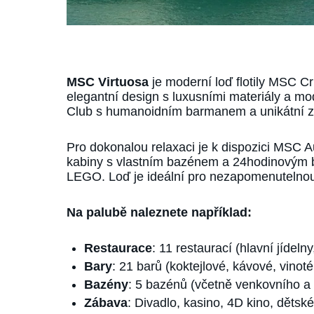
MSC Virtuosa
je moderní loď flotily MSC Cr
elegantní design s luxusními materiály a mo
Club s humanoidním barmanem a unikátní zá
Pro dokonalou relaxaci je k dispozici MSC 
kabiny s vlastním bazénem a 24hodinovým bu
LEGO. Loď je ideální pro nezapomenutelnou
Na palubě naleznete například:
Restaurace
: 11 restaurací (hlavní jídelny
Bary
: 21 barů (koktejlové, kávové, vinoté
Bazény
: 5 bazénů (včetně venkovního a 
Zábava
: Divadlo, kasino, 4D kino, dětsk