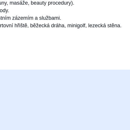
ny, masáže, beauty procedury).
hody.
astním zázemím a službami.
rtovní hřiště, běžecká dráha, minigolf, lezecká stěna.