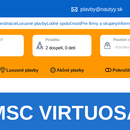
plavby@nautyy.sk
estinácie
Luxusné plavby
Lodné spoločnosti
Pre firmy a skupiny
Inform
e?
Posádka
Plavební 
Ktoráko
Luxusné plavby
Akčné plavby
Pokročilé
MSC VIRTUOS