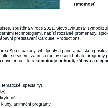
Hmotnosť
uises, spuštěná v roce 2021. Slovo „virtuosa“ symbolizu
derními technologiemi, nabízí rozsáhlé promenády, špičk
bavní představení Carousel Productions.
Aurea Spa s bazény, whirlpooly a panoramatickou posilo
tler servisem, zatímco rodiny ocení bohaté programy pr
 dovolenou, která
kombinuje pohodlí, zábavu a elega
, tematické, speciality).
ky).
krytého).
é kluby, animační programy.