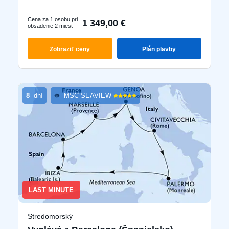
Cena za 1 osobu pri
1 349,00 €
obsadenie 2 miest
Zobraziť ceny
Plán plavby
8
dní
MSC SEAVIEW
LAST MINUTE
Stredomorský