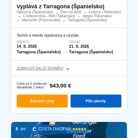
Vyplává z Tarragona (Španielsko)
Valencia (Španielsko)
​
→
Den na moři
​
→
Livorno (Taliansko)
​
→
Civitavecchia - Rím (Taliansko)
​
→
Janov (Taliansko)
​
→
Marseille (Francúzsko)
​
→
Tarragona (Španielsko)
​
Termín a miesto vyplávania a návratu
odjazd
návrat
14. 8. 2026
21. 8. 2026
Tarragona (Španielsko)
Tarragona (Španielsko)
ZOBRAZIT DALŠÍ TERMÍNY
Cena za 1 osobu pri
943,00 €
obsadenie 2 miest
Zobraziť ceny
Plán plavby
8
dní
COSTA DIADEMA