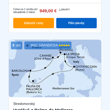
Cena za 1 osobu pri
949,00 €
1 309,00 €
obsadenie 2 miest
Zobraziť ceny
Plán plavby
8
dní
MSC GRANDIOSA
Stredomorský