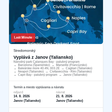
Last Minute
Stredomorský
Vyplává z Janov (Taliansko)
Národný park Calanques Bay - palubný program
​
→
Barcelona ​​(Španielsko)
​
→
Marseille (Francúzsko)
​
→
Baleárske more 40.4N, 003.2E
​
→
Cagliari (Taliansko)
​
→
Neapol (Taliansko)
​
→
Civitavecchia - Rím (Taliansko)
​
→
Capri Bay - palubný program
​
→
Janov (Taliansko)
​
Termín a miesto vyplávania a návratu
odjazd
návrat
14. 8. 2026
21. 8. 2026
Janov (Taliansko)
Janov (Taliansko)