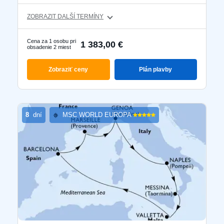
ZOBRAZIT DALŠÍ TERMÍNY
Cena za 1 osobu pri
1 383,00 €
obsadenie 2 miest
Zobraziť ceny
Plán plavby
8
dní
MSC WORLD EUROPA