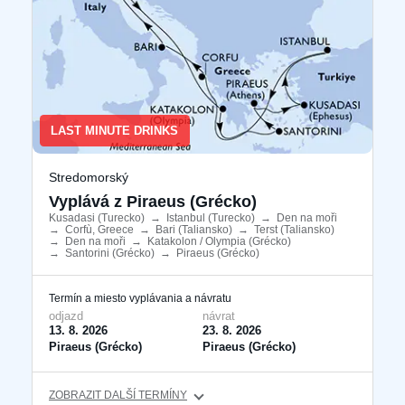
LAST MINUTE DRINKS
Stredomorský
Vyplává z Piraeus (Grécko)
Kusadasi (Turecko)
​
→
Istanbul (Turecko)
​
→
Den na moři
​
→
Corfù, Greece
​
→
Bari (Taliansko)
​
→
Terst (Taliansko)
​
→
Den na moři
​
→
Katakolon / Olympia (Grécko)
​
→
Santorini (Grécko)
​
→
Piraeus (Grécko)
​
Termín a miesto vyplávania a návratu
odjazd
návrat
13. 8. 2026
23. 8. 2026
Piraeus (Grécko)
Piraeus (Grécko)
ZOBRAZIT DALŠÍ TERMÍNY