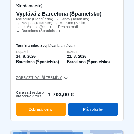
Stredomorský
Vyplává z Barcelona ​​(Španielsko)
Marseille (Francúzsko)
​
→
Janov (Taliansko)
​
→
Neapol (Taliansko)
​
→
Messina (Sicília)
​
→
La Valletta (Malta)
​
→
Den na moři
​
→
Barcelona ​​(Španielsko)
​
Termín a miesto vyplávania a návratu
odjazd
návrat
14. 8. 2026
21. 8. 2026
Barcelona ​​(Španielsko)
Barcelona ​​(Španielsko)
ZOBRAZIT DALŠÍ TERMÍNY
Cena za 1 osobu pri
1 703,00 €
obsadenie 2 miest
Zobraziť ceny
Plán plavby