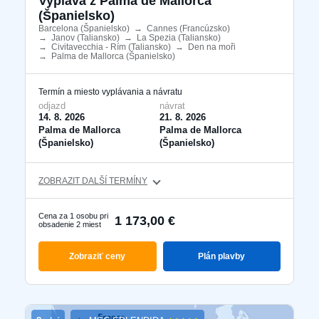
Vyplává z Palma de Mallorca
(Španielsko)
Barcelona ​​(Španielsko)
​
→
Cannes (Francúzsko)
​
→
Janov (Taliansko)
​
→
La Spezia (Taliansko)
​
→
Civitavecchia - Rím (Taliansko)
​
→
Den na moři
​
→
Palma de Mallorca (Španielsko)
​
Termín a miesto vyplávania a návratu
odjazd
návrat
14. 8. 2026
21. 8. 2026
Palma de Mallorca
Palma de Mallorca
(Španielsko)
(Španielsko)
ZOBRAZIT DALŠÍ TERMÍNY
Cena za 1 osobu pri
1 173,00 €
obsadenie 2 miest
Zobraziť ceny
Plán plavby