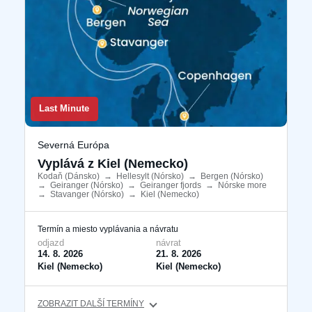
Last Minute
Severná Európa
Vyplává z Kiel (Nemecko)
Kodaň (Dánsko)
​
→
Hellesylt (Nórsko)
​
→
Bergen (Nórsko)
​
→
Geiranger (Nórsko)
​
→
Geiranger fjords
​
→
Nórske more
​
→
Stavanger (Nórsko)
​
→
Kiel (Nemecko)
​
Termín a miesto vyplávania a návratu
odjazd
návrat
14. 8. 2026
21. 8. 2026
Kiel (Nemecko)
Kiel (Nemecko)
ZOBRAZIT DALŠÍ TERMÍNY