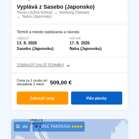
Ktorákoľvek
Vyplává z Sasebo (Japonsko)
Yeosu (Južná Kórea)
​
→
Keelung (Taiwan)
​
→
Naha (Japonsko)
​
Termín a miesto vyplávania a návratu
Vyhľadať zájazdy
odjazd
návrat
13. 8. 2026
17. 8. 2026
Sasebo (Japonsko)
Naha (Japonsko)
s letenkou
ZOBRAZIT DALŠÍ TERMÍNY
S delegátom
Cena za 1 osobu pri
509,00 €
Luxusné plavby
obsadenie 2 miest
Akčné plavby
Zobraziť ceny
Plán plavby
Pokročilé filtrování
11
dní
MSC FANTASIA
Reset filtrů