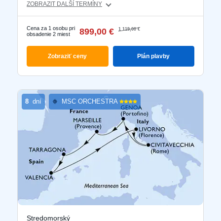
ZOBRAZIT DALŠÍ TERMÍNY
Cena za 1 osobu pri
899,00 €
1 119,00 €
obsadenie 2 miest
Zobraziť ceny
Plán plavby
8
dní
MSC ORCHESTRA
Stredomorský