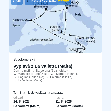
8
dní
MSC SPLENDIDA
Stredomorský
Vyplává z La Valletta (Malta)
Den na moři
​
→
Barcelona ​​(Španielsko)
​
→
Marseille (Francúzsko)
​
→
Livorno (Taliansko)
​
→
Cagliari (Taliansko)
​
→
Palermo (Sicília)
​
→
La Valletta (Malta)
​
Termín a miesto vyplávania a návratu
odjazd
návrat
14. 8. 2026
21. 8. 2026
La Valletta (Malta)
La Valletta (Malta)