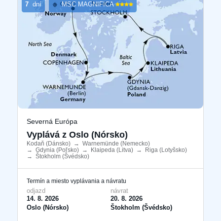
7
dní
MSC MAGNIFICA
Severná Európa
Vyplává z Oslo (Nórsko)
Kodaň (Dánsko)
​
→
Warnemünde (Nemecko)
​
→
Gdynia (Poľsko)
​
→
Klaipeda (Litva)
​
→
Riga (Lotyšsko)
​
→
Štokholm (Švédsko)
​
Termín a miesto vyplávania a návratu
odjazd
návrat
14. 8. 2026
20. 8. 2026
Oslo (Nórsko)
Štokholm (Švédsko)