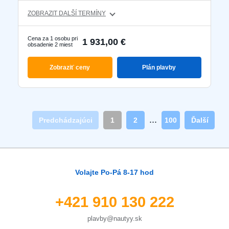
ZOBRAZIT DALŠÍ TERMÍNY
Cena za 1 osobu pri
1 931,00 €
obsadenie 2 miest
Zobraziť ceny
Plán plavby
...
Predchádzajúci
1
2
100
Ďalší
Volajte Po-Pá 8-17 hod
+421 910 130 222
plavby@nautyy.sk