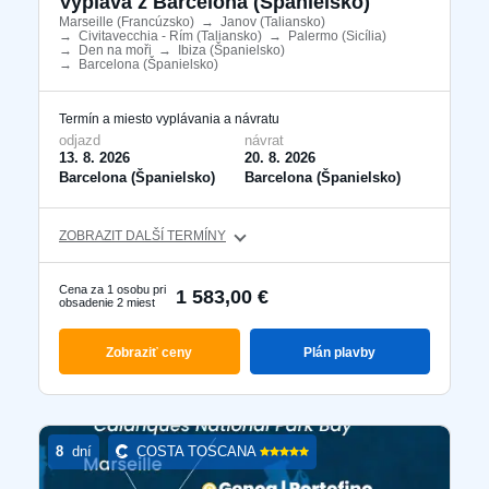
Vyplává z Barcelona ​​(Španielsko)
Marseille (Francúzsko)
​
→
Janov (Taliansko)
​
→
Civitavecchia - Rím (Taliansko)
​
→
Palermo (Sicília)
​
→
Den na moři
​
→
Ibiza (Španielsko)
​
→
Barcelona ​​(Španielsko)
​
Termín a miesto vyplávania a návratu
odjazd
návrat
13. 8. 2026
20. 8. 2026
Barcelona ​​(Španielsko)
Barcelona ​​(Španielsko)
ZOBRAZIT DALŠÍ TERMÍNY
Cena za 1 osobu pri
1 583,00 €
obsadenie 2 miest
Zobraziť ceny
Plán plavby
8
dní
COSTA TOSCANA