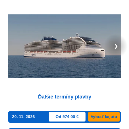
❯
Ďalšie termíny plavby
20. 11. 2026
Od 974,00 €
Vybrať kajutu