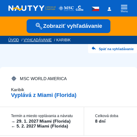
Menu
Zobraziť vyhľadávanie
ÚVOD
/
VYHĽADÁVANIE
/
KARIBIK
Kam vyrazíme?
Späť na vyhľadávanie
Kamkoľvek
Kedy vyrazíme?
MSC WORLD AMERICA
Karibik
Vyplává z Miami (Florida)
Posádka
Termín a miesto vyplávania a návratu
Celková doba
→
29. 1. 2027
Miami (Florida)
8 dní
←
5. 2. 2027
Miami (Florida)
Plavební společnost