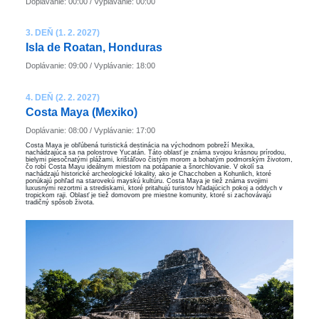
Doplávanie: 00:00 / Vyplávanie: 00:00
3. DEŇ (1. 2. 2027)
Isla de Roatan, Honduras
Doplávanie: 09:00 / Vyplávanie: 18:00
4. DEŇ (2. 2. 2027)
Costa Maya (Mexiko)
Doplávanie: 08:00 / Vyplávanie: 17:00
Costa Maya je obľúbená turistická destinácia na východnom pobreží Mexika,
nachádzajúca sa na polostrove Yucatán. Táto oblasť je známa svojou krásnou prírodou,
bielymi piesočnatými plážami, krištáľovo čistým morom a bohatým podmorským životom,
čo robí Costa Mayu ideálnym miestom na potápanie a šnorchlovanie. V okolí sa
nachádzajú historické archeologické lokality, ako je Chacchoben a Kohunlich, ktoré
ponúkajú pohľad na starovekú mayskú kultúru. Costa Maya je tiež známa svojimi
luxusnými rezortmi a strediskami, ktoré pritahujú turistov hľadajúcich pokoj a oddych v
tropickom raji. Oblasť je tiež domovom pre miestne komunity, ktoré si zachovávajú
tradičný spôsob života.