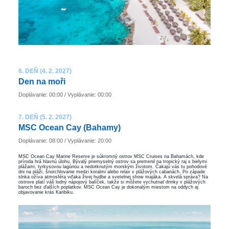
6. DEŇ (4. 2. 2027)
Den na moři
Doplávanie: 00:00 / Vyplávanie: 00:00
7. DEŇ (5. 2. 2027)
MSC Ocean Cay (Bahamy)
Doplávanie: 08:00 / Vyplávanie: 20:00
MSC Ocean Cay Marine Reserve je súkromný ostrov MSC Cruises na Bahamách, kde
príroda hrá hlavnú úlohu. Bývalý priemyselný ostrov sa premenil na tropický raj s bielymi
plážami, tyrkysovou lagúnou a nedotknutým morským životom. Čakajú vás tu pohodové
dni na pláži, šnorchlovanie medzi koralmi alebo relax v plážových cabanách. Po západe
slnka ožíva atmosféra vďaka živej hudbe a svetelnej show majáka. A skvelá správa? Na
ostrove platí váš lodný nápojový balíček, takže si môžete vychutnať drinky v plážových
baroch bez ďalších poplatkov. MSC Ocean Cay je dokonalým miestom na oddych aj
objavovanie krás Karibiku.