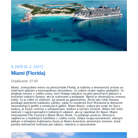
8. DEŇ (6. 2. 2027)
Miami (Florida)
Doplávanie: 07:00
Miami, svetoznáme mesto na juhovýchode Floridy, je kultúrny a ekonomický prístav so
slnečnými plážami a kozmopolitnou atmosférou. Je známe svojim teplým podnebím, čo
priťahuje turistov z celého sveta, ktorí hľadajú relaxáciu na jeho piesočných plážach a
možnosti vodných športov, ako je surfovanie a potápanie. Mesto je ohromujúcou zmesou
kultúr, čo je vidieť vo všetkom, od umenia po gastronómiu. Štvrto ako Little Havana
ponúkajú autentické kubánske zážitky, zatiaľ čo umelecká štvrť Wynwood je domovom
neuveriteľných graffiti a umeleckých galérií. Miami Beach, známa pre svoje Art Deco
budovy, je živým centrom s reštauráciami, butikmi a nočným životom. Miami tiež hostí
niektoré z najvýznamnejších kultúrnych udalostí, ako je napríklad Art Basel, Miami
International Film Festival a Miami Music Week, čo priťahuje umelcov, filmových
nadšencov a hudobných fanúšikov z celého sveta. Vďaka svojej rozmanitosti, slávnym
plážam a bohatému kultúrnemu životu je Miami ikonickým americkým mestom, ktoré
ponúka nekonečné možnosti pre zábavu, relaxáciu a spoznávanie.