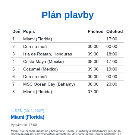
Plán plavby
Deň
Popis
Príchod
Odchod
1
Miami (Florida)
17:00
2
Den na moři
00:00
00:00
3
Isla de Roatan, Honduras
09:00
18:00
4
Costa Maya (Mexiko)
08:00
17:00
5
Cozumel (Mexiko)
09:00
19:00
6
Den na moři
00:00
00:00
7
MSC Ocean Cay (Bahamy)
08:00
20:00
8
Miami (Florida)
07:00
1. DEŇ (30. 1. 2027)
Miami (Florida)
Vyplávanie: 17:00
Miami, svetoznáme mesto na juhovýchode Floridy, je kultúrny a ekonomický prístav so
slnečnými plážami a kozmopolitnou atmosférou. Je známe svojim teplým podnebím, čo