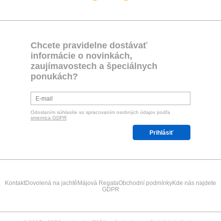
Chcete pravidelne dostávať
informácie o novinkách,
zaujímavostech a špeciálnych
ponukách?
Odoslaním súhlasíte so spracovaním osobných údajov podľa
smernica GDPR
Prihlásiť
Kontakt
Dovolená na jachtě
Májová Regata
Obchodní podmínky
Kde nás najdete
GDPR