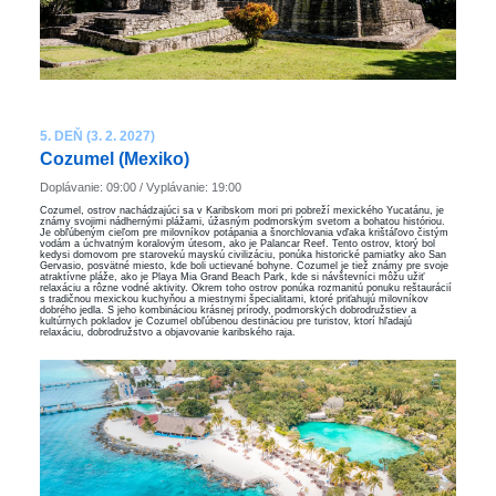
5. DEŇ (3. 2. 2027)
Cozumel (Mexiko)
Doplávanie: 09:00 / Vyplávanie: 19:00
Cozumel, ostrov nachádzajúci sa v Karibskom mori pri pobreží mexického Yucatánu, je
známy svojimi nádhernými plážami, úžasným podmorským svetom a bohatou históriou.
Je obľúbeným cieľom pre milovníkov potápania a šnorchlovania vďaka krištáľovo čistým
vodám a úchvatným koralovým útesom, ako je Palancar Reef. Tento ostrov, ktorý bol
kedysi domovom pre starovekú mayskú civilizáciu, ponúka historické pamiatky ako San
Gervasio, posvätné miesto, kde boli uctievané bohyne. Cozumel je tiež známy pre svoje
atraktívne pláže, ako je Playa Mia Grand Beach Park, kde si návštevníci môžu užiť
relaxáciu a rôzne vodné aktivity. Okrem toho ostrov ponúka rozmanitú ponuku reštaurácií
s tradičnou mexickou kuchyňou a miestnymi špecialitami, ktoré priťahujú milovníkov
dobrého jedla. S jeho kombináciou krásnej prírody, podmorských dobrodružstiev a
kultúrnych pokladov je Cozumel obľúbenou destináciou pre turistov, ktorí hľadajú
relaxáciu, dobrodružstvo a objavovanie karibského raja.