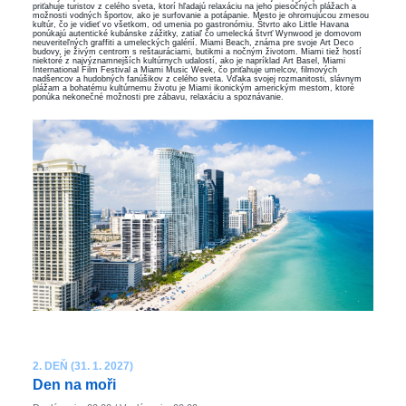
priťahuje turistov z celého sveta, ktorí hľadajú relaxáciu na jeho piesočných plážach a
možnosti vodných športov, ako je surfovanie a potápanie. Mesto je ohromujúcou zmesou
kultúr, čo je vidieť vo všetkom, od umenia po gastronómiu. Štvrto ako Little Havana
ponúkajú autentické kubánske zážitky, zatiaľ čo umelecká štvrť Wynwood je domovom
neuveriteľných graffiti a umeleckých galérií. Miami Beach, známa pre svoje Art Deco
budovy, je živým centrom s reštauráciami, butikmi a nočným životom. Miami tiež hostí
niektoré z najvýznamnejších kultúrnych udalostí, ako je napríklad Art Basel, Miami
International Film Festival a Miami Music Week, čo priťahuje umelcov, filmových
nadšencov a hudobných fanúšikov z celého sveta. Vďaka svojej rozmanitosti, slávnym
plážam a bohatému kultúrnemu životu je Miami ikonickým americkým mestom, ktoré
ponúka nekonečné možnosti pre zábavu, relaxáciu a spoznávanie.
2. DEŇ (31. 1. 2027)
Den na moři