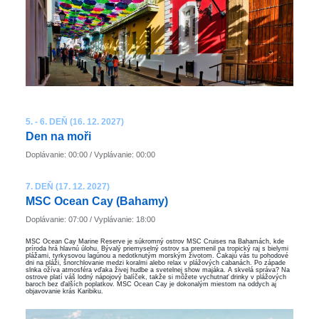
5. - 6. DEŇ (16. 12. 2027)
Den na moři
Doplávanie: 00:00 / Vyplávanie: 00:00
7. DEŇ (17. 12. 2027)
MSC Ocean Cay (Bahamy)
Doplávanie: 07:00 / Vyplávanie: 18:00
MSC Ocean Cay Marine Reserve je súkromný ostrov MSC Cruises na Bahamách, kde
príroda hrá hlavnú úlohu. Bývalý priemyselný ostrov sa premenil na tropický raj s bielymi
plážami, tyrkysovou lagúnou a nedotknutým morským životom. Čakajú vás tu pohodové
dni na pláži, šnorchlovanie medzi koralmi alebo relax v plážových cabanách. Po západe
slnka ožíva atmosféra vďaka živej hudbe a svetelnej show majáka. A skvelá správa? Na
ostrove platí váš lodný nápojový balíček, takže si môžete vychutnať drinky v plážových
baroch bez ďalších poplatkov. MSC Ocean Cay je dokonalým miestom na oddych aj
objavovanie krás Karibiku.