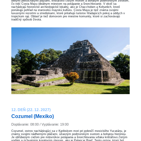
bielymi piesočnatými plážami, krištáľovo čistým morom a bohatým podmorským životom,
čo robí Costa Mayu ideálnym miestom na potápanie a šnorchlovanie. V okolí sa
nachádzajú historické archeologické lokality, ako je Chacchoben a Kohunlich, ktoré
ponúkajú pohľad na starovekú mayskú kultúru. Costa Maya je tiež známa svojimi
luxusnými rezortmi a strediskami, ktoré pritahujú turistov hľadajúcich pokoj a oddych v
tropickom raji. Oblasť je tiež domovom pre miestne komunity, ktoré si zachovávajú
tradičný spôsob života.
12. DEŇ (22. 12. 2027)
Cozumel (Mexiko)
Doplávanie: 08:00 / Vyplávanie: 19:00
Cozumel, ostrov nachádzajúci sa v Karibskom mori pri pobreží mexického Yucatánu, je
známy svojimi nádhernými plážami, úžasným podmorským svetom a bohatou históriou.
Je obľúbeným cieľom pre milovníkov potápania a šnorchlovania vďaka krištáľovo čistým
vodám a úchvatným koralovým útesom, ako je Palancar Reef. Tento ostrov, ktorý bol