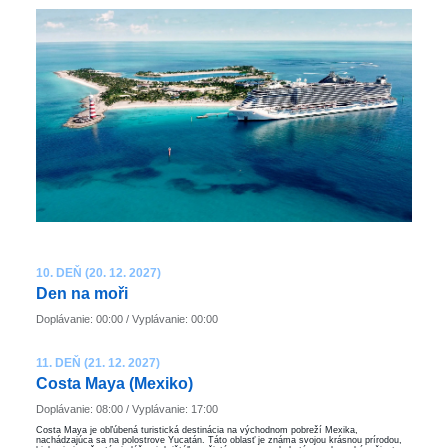
10. DEŇ (20. 12. 2027)
Den na moři
Doplávanie: 00:00 / Vyplávanie: 00:00
11. DEŇ (21. 12. 2027)
Costa Maya (Mexiko)
Doplávanie: 08:00 / Vyplávanie: 17:00
Costa Maya je obľúbená turistická destinácia na východnom pobreží Mexika,
nachádzajúca sa na polostrove Yucatán. Táto oblasť je známa svojou krásnou prírodou,