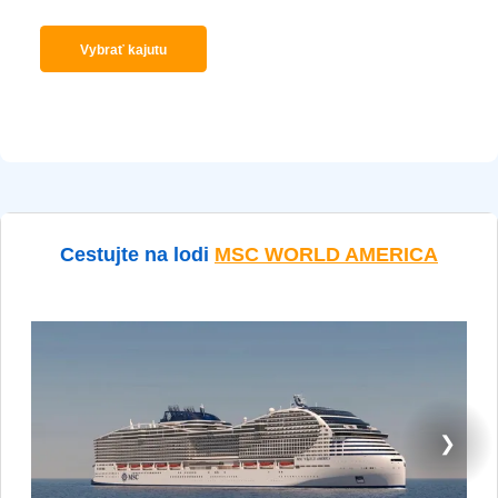
Vybrať kajutu
Cestujte na lodi
MSC WORLD AMERICA
❯