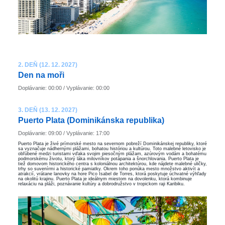
2. DEŇ (12. 12. 2027)
Den na moři
Doplávanie: 00:00 / Vyplávanie: 00:00
3. DEŇ (13. 12. 2027)
Puerto Plata (Dominikánska republika)
Doplávanie: 09:00 / Vyplávanie: 17:00
Puerto Plata je živé prímorské mesto na severnom pobreží Dominikánskej republiky, ktoré
sa vyznačuje nádhernými plážami, bohatou históriou a kultúrou. Toto malebné letovisko je
obľúbené medzi turistami vďaka svojim piesočným plážam, azúrovým vodám a bohatému
podmorskému životu, ktorý láka milovníkov potápania a šnorchlovania. Puerto Plata je
tiež domovom historického centra s koloniálnou architektúrou, kde nájdete malebné uličky,
trhy so suvenírmi a historické pamiatky. Okrem toho ponúka mesto množstvo aktivít a
atrakcií, vrátane lanovky na hore Pico Isabel de Torres, ktorá poskytuje úchvatné výhľady
na okolitú krajinu. Puerto Plata je ideálnym miestom na dovolenku, ktorá kombinuje
relaxáciu na pláži, poznávanie kultúry a dobrodružstvo v tropickom raji Karibiku.