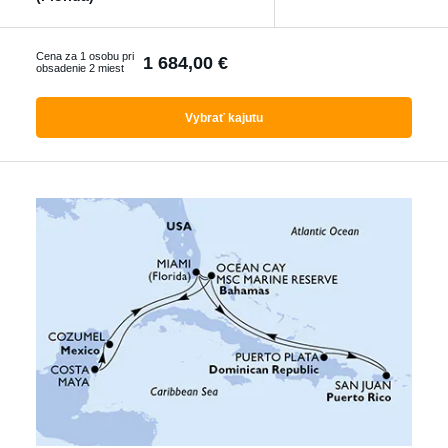
Ktorákoľvek
Cena za 1 osobu pri
1 684,00 €
obsadenie 2 miest
Vyhľadať zájazdy
Vybrať kajutu
s letenkou
S delegátom
Luxusné plavby
Akčné plavby
Pokročilé filtrování
Reset filtrů