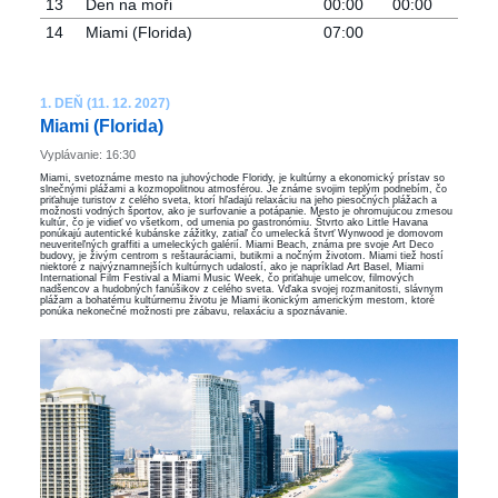
13
Den na moři
00:00
00:00
14
Miami (Florida)
07:00
1. DEŇ (11. 12. 2027)
Miami (Florida)
Vyplávanie: 16:30
Miami, svetoznáme mesto na juhovýchode Floridy, je kultúrny a ekonomický prístav so
slnečnými plážami a kozmopolitnou atmosférou. Je známe svojim teplým podnebím, čo
priťahuje turistov z celého sveta, ktorí hľadajú relaxáciu na jeho piesočných plážach a
možnosti vodných športov, ako je surfovanie a potápanie. Mesto je ohromujúcou zmesou
kultúr, čo je vidieť vo všetkom, od umenia po gastronómiu. Štvrto ako Little Havana
ponúkajú autentické kubánske zážitky, zatiaľ čo umelecká štvrť Wynwood je domovom
neuveriteľných graffiti a umeleckých galérií. Miami Beach, známa pre svoje Art Deco
budovy, je živým centrom s reštauráciami, butikmi a nočným životom. Miami tiež hostí
niektoré z najvýznamnejších kultúrnych udalostí, ako je napríklad Art Basel, Miami
International Film Festival a Miami Music Week, čo priťahuje umelcov, filmových
nadšencov a hudobných fanúšikov z celého sveta. Vďaka svojej rozmanitosti, slávnym
plážam a bohatému kultúrnemu životu je Miami ikonickým americkým mestom, ktoré
ponúka nekonečné možnosti pre zábavu, relaxáciu a spoznávanie.