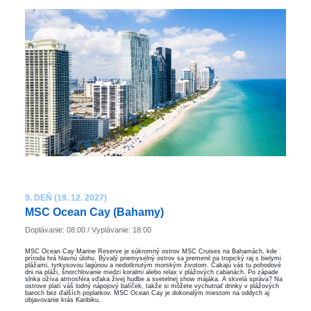
9. DEŇ (19. 12. 2027)
MSC Ocean Cay (Bahamy)
Doplávanie: 08:00 / Vyplávanie: 18:00
MSC Ocean Cay Marine Reserve je súkromný ostrov MSC Cruises na Bahamách, kde
príroda hrá hlavnú úlohu. Bývalý priemyselný ostrov sa premenil na tropický raj s bielymi
plážami, tyrkysovou lagúnou a nedotknutým morským životom. Čakajú vás tu pohodové
dni na pláži, šnorchlovanie medzi koralmi alebo relax v plážových cabanách. Po západe
slnka ožíva atmosféra vďaka živej hudbe a svetelnej show majáka. A skvelá správa? Na
ostrove platí váš lodný nápojový balíček, takže si môžete vychutnať drinky v plážových
baroch bez ďalších poplatkov. MSC Ocean Cay je dokonalým miestom na oddych aj
objavovanie krás Karibiku.