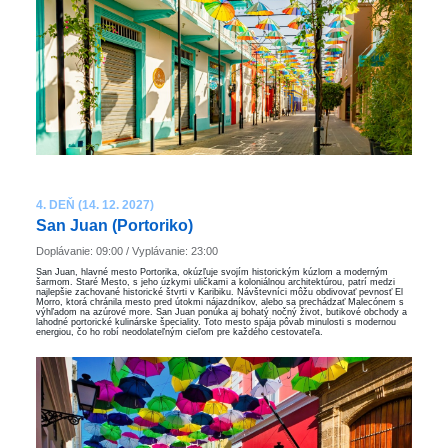
4. DEŇ (14. 12. 2027)
San Juan (Portoriko)
Doplávanie: 09:00 / Vyplávanie: 23:00
San Juan, hlavné mesto Portorika, okúzľuje svojím historickým kúzlom a moderným
šarmom. Staré Mesto, s jeho úzkymi uličkami a koloniálnou architektúrou, patrí medzi
najlepšie zachované historické štvrti v Karibiku. Návštevníci môžu obdivovať pevnosť El
Morro, ktorá chránila mesto pred útokmi nájazdníkov, alebo sa prechádzať Malecónem s
výhľadom na azúrové more. San Juan ponúka aj bohatý nočný život, butikové obchody a
lahodné portorické kulinárske špeciality. Toto mesto spája pôvab minulosti s modernou
energiou, čo ho robí neodolateľným cieľom pre každého cestovateľa.