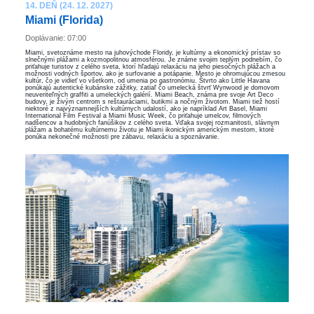
14. DEŇ (24. 12. 2027)
Miami (Florida)
Doplávanie: 07:00
Miami, svetoznáme mesto na juhovýchode Floridy, je kultúrny a ekonomický prístav so
slnečnými plážami a kozmopolitnou atmosférou. Je známe svojim teplým podnebím, čo
priťahuje turistov z celého sveta, ktorí hľadajú relaxáciu na jeho piesočných plážach a
možnosti vodných športov, ako je surfovanie a potápanie. Mesto je ohromujúcou zmesou
kultúr, čo je vidieť vo všetkom, od umenia po gastronómiu. Štvrto ako Little Havana
ponúkajú autentické kubánske zážitky, zatiaľ čo umelecká štvrť Wynwood je domovom
neuveriteľných graffiti a umeleckých galérií. Miami Beach, známa pre svoje Art Deco
budovy, je živým centrom s reštauráciami, butikmi a nočným životom. Miami tiež hostí
niektoré z najvýznamnejších kultúrnych udalostí, ako je napríklad Art Basel, Miami
International Film Festival a Miami Music Week, čo priťahuje umelcov, filmových
nadšencov a hudobných fanúšikov z celého sveta. Vďaka svojej rozmanitosti, slávnym
plážam a bohatému kultúrnemu životu je Miami ikonickým americkým mestom, ktoré
ponúka nekonečné možnosti pre zábavu, relaxáciu a spoznávanie.