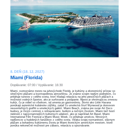
8. DEŇ (18. 12. 2027)
Miami (Florida)
Doplávanie: 07:00 / Vyplávanie: 16:30
Miami, svetoznáme mesto na juhovýchode Floridy, je kultúrny a ekonomický prístav so
slnečnými plážami a kozmopolitnou atmosférou. Je známe svojim teplým podnebím, čo
priťahuje turistov z celého sveta, ktorí hľadajú relaxáciu na jeho piesočných plážach a
možnosti vodných športov, ako je surfovanie a potápanie. Mesto je ohromujúcou zmesou
kultúr, čo je vidieť vo všetkom, od umenia po gastronómiu. Štvrto ako Little Havana
ponúkajú autentické kubánske zážitky, zatiaľ čo umelecká štvrť Wynwood je domovom
neuveriteľných graffiti a umeleckých galérií. Miami Beach, známa pre svoje Art Deco
budovy, je živým centrom s reštauráciami, butikmi a nočným životom. Miami tiež hostí
niektoré z najvýznamnejších kultúrnych udalostí, ako je napríklad Art Basel, Miami
International Film Festival a Miami Music Week, čo priťahuje umelcov, filmových
nadšencov a hudobných fanúšikov z celého sveta. Vďaka svojej rozmanitosti, slávnym
plážam a bohatému kultúrnemu životu je Miami ikonickým americkým mestom, ktoré
ponúka nekonečné možnosti pre zábavu, relaxáciu a spoznávanie.