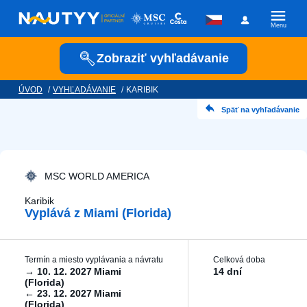
Menu
Zobraziť vyhľadávanie
ÚVOD
/
VYHĽADÁVANIE
/
KARIBIK
Kam vyrazíme?
Späť na vyhľadávanie
Kamkoľvek
Kedy vyrazíme?
MSC WORLD AMERICA
Karibik
Vyplává z Miami (Florida)
Posádka
Termín a miesto vyplávania a návratu
Celková doba
→
10. 12. 2027
Miami
14 dní
(Florida)
←
23. 12. 2027
Miami
Plavební společnost
(Florida)