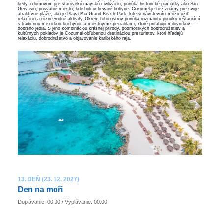
kedysi domovom pre starovekú mayskú civilizáciu, ponúka historické pamiatky ako San
Gervasio, posvätné miesto, kde boli uctievané bohyne. Cozumel je tiež známy pre svoje
atraktívne pláže, ako je Playa Mia Grand Beach Park, kde si návštevníci môžu užiť
relaxáciu a rôzne vodné aktivity. Okrem toho ostrov ponúka rozmanitú ponuku reštaurácií
s tradičnou mexickou kuchyňou a miestnymi špecialitami, ktoré priťahujú milovníkov
dobrého jedla. S jeho kombináciou krásnej prírody, podmorských dobrodružstiev a
kultúrnych pokladov je Cozumel obľúbenou destináciou pre turistov, ktorí hľadajú
relaxáciu, dobrodružstvo a objavovanie karibského raja.
13. DEŇ (23. 12. 2027)
Den na moři
Doplávanie: 00:00 / Vyplávanie: 00:00