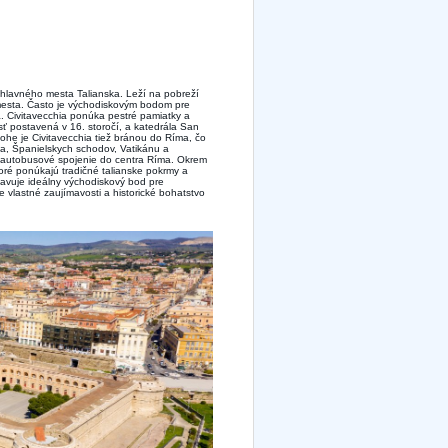
, hlavného mesta Talianska. Leží na pobreží
mesta. Často je východiskovým bodom pre
a. Civitavecchia ponúka pestré pamiatky a
sť postavená v 16. storočí, a katedrála San
ohe je Civitavecchia tiež bránou do Ríma, čo
ea, Španielskych schodov, Vatikánu a
o autobusové spojenie do centra Ríma. Okrem
oré ponúkajú tradičné talianske pokrmy a
stavuje ideálny východiskový bod pre
e vlastné zaujímavosti a historické bohatstvo