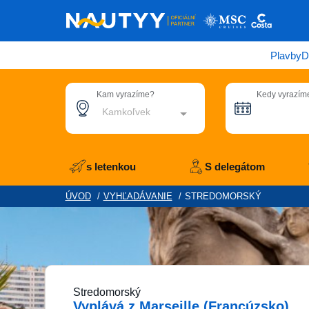
Plavby
D
Kam vyrazíme?
Kedy vyrazím
Kamkoľvek
s letenkou
S delegátom
ÚVOD
/
VYHĽADÁVANIE
/
STREDOMORSKÝ
Stredomorský
Vyplává z Marseille (Francúzsko)