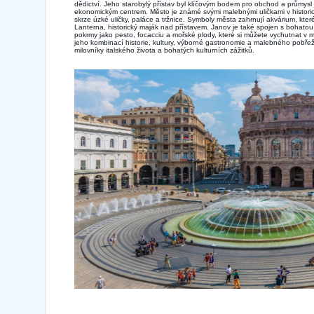
dědictví. Jeho starobylý přístav byl klíčovým bodem pro obchod a průmysl j
ekonomickým centrem. Město je známé svými malebnými uličkami v historic
skrze úzké uličky, paláce a tržnice. Symboly města zahrnují akvárium, kter
Lanterna, historický maják nad přístavem. Janov je také spojen s bohatou ku
pokrmy jako pesto, focacciu a mořské plody, které si můžete vychutnat v mn
jeho kombinací historie, kultury, výborné gastronomie a malebného pobřeží
milovníky italského života a bohatých kulturních zážitků.