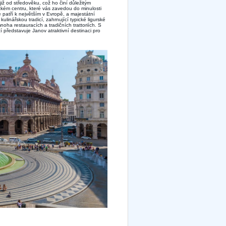
iž od středověku, což ho činí důležitým
kém centru, které vás zavedou do minulosti
é patří k největším v Evropě, a majestátní
linářskou tradicí, zahrnující typické ligurské
oha restauracích a tradičních trattoriích. S
 představuje Janov atraktivní destinaci pro