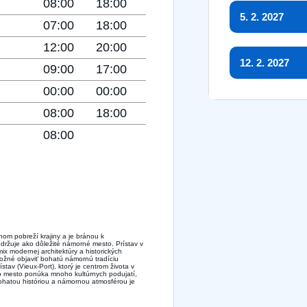
08:00
18:00
5. 2. 2027
07:00
18:00
12:00
20:00
12. 2. 2027
09:00
17:00
00:00
00:00
08:00
18:00
08:00
om pobreží krajiny a je bránou k
držuje ako dôležité námorné mesto. Prístav v
ix modernej architektúry a historických
ožné objaviť bohatú námornú tradíciu
stav (Vieux-Port), ktorý je centrom života v
oho mesto ponúka mnoho kultúrnych podujatí,
bohatou históriou a námornou atmosférou je