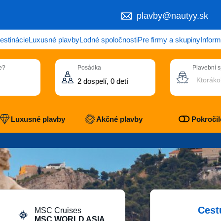
plavby@nautyy.sk
estinácie
Luxusné plavby
Lodné spoločnosti
Pre firmy a skupiny
Inform
e?
Posádka
Plavební 
Ktoráko
Luxusné plavby
Akčné plavby
Pokročilé
Cest
MSC Cruises
MSC WORLD ASIA