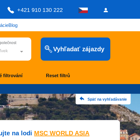
+421 910 130 222
ácie
Blog
společnost
Vyhľadať zájazdy
ľvek
 filtrování
Reset filtrů
Späť na vyhľadávanie
ujte na lodi
MSC WORLD ASIA