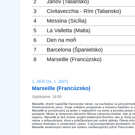
2
Janov (Taliansko)
3
Civitavecchia - Rím (Taliansko)
4
Messina (Sicília)
5
La Valletta (Malta)
6
Den na moři
7
Barcelona ​​(Španielsko)
8
Marseille (Francúzsko)
1. DEŇ (16. 1. 2027)
Marseille (Francúzsko)
Vyplávanie: 18:00
Marseille, druhé najväčšie francúzske mesto, sa nachádza na juhovýchodn
Stredozemnému moru. Svoje unikátne postavenie a bohatou históriou si u
Marseille je považovaný za jeden z najstarších na svete a ponúka pestrý m
pamiatok. Mesto je domovom slávneho Múzea námornej histórie, kde je m
regiónu. Marseille je tiež známe svojimi malebnými štvrťami, ako je Starý prí
meste s reštauráciami, trhmi a príležitosťami pre vodné aktivity. Okrem t
vrátane festivalov a umeleckých výstav. S jej kozmopolitným prostredím, 
Marseille atraktívnym cieľom pre turistov navštevujúcich južné Francúzsko.