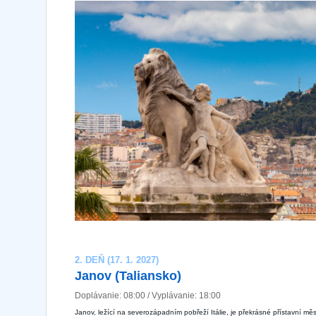
2. DEŇ (17. 1. 2027)
Janov (Taliansko)
Doplávanie: 08:00 / Vyplávanie: 18:00
Janov, ležící na severozápadním pobřeží Itálie, je překrásné přístavní měs