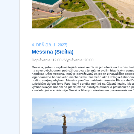
4. DEŇ (19. 1. 2027)
Messina (Sicília)
Doplávanie: 12:00 / Vyplávanie: 20:00
Messina, jedno z najdôležitejších miest na Sicílii, je bohaté na históriu, 
na severovýchodnom pobreží ostrova a je známe svojim historickým centr
napríklad Dóm Messina, ktorý je považovaný za jeden z najväčších kostol
legendárneho hodinového mechanizmu, známeho ako Orologio Astronomico
hodinu svojim pohybom. Messina ponúka malebné námestie Piazza del D
turistickým cieľom Torre Faro, ktorý ponúka pohľad na úžasnú krajinu Mes
východiskovým bodom na preskúmanie okolitých atrakcií a prekrásneho pob
a malebnými scenériami je Messina lákavým miestom na preskúmanie na Sic