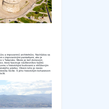
kultúru a impozantnú architektúru. Nachádza sa
om s impozantnými pamiatkami, ako je
ov v Taliansku. Mesto je tiež domovom
, ktorý fascinuje návštevníkov každú
uomo s historickými budovami a obľúbeným
sinského prielivu. Okrem toho je mesto
režia Sicílie. S jeho historickým bohatstvom
ílii.