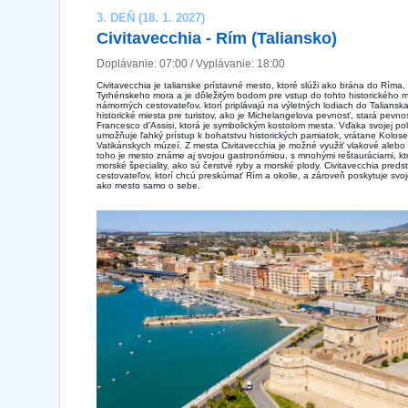
3. DEŇ (18. 1. 2027)
Civitavecchia - Rím (Taliansko)
Doplávanie: 07:00 / Vyplávanie: 18:00
Civitavecchia je talianske prístavné mesto, ktoré slúži ako brána do Ríma
Tyrhénskeho mora a je dôležitým bodom pre vstup do tohto historického 
námorných cestovateľov, ktorí priplávajú na výletných lodiach do Taliansk
historické miesta pre turistov, ako je Michelangelova pevnosť, stará pevno
Francesco d'Assisi, ktorá je symbolickým kostolom mesta. Vďaka svojej pol
umožňuje ľahký prístup k bohatstvu historických pamiatok, vrátane Kolos
Vatikánskych múzeí. Z mesta Civitavecchia je možné využiť vlakové aleb
toho je mesto známe aj svojou gastronómiou, s mnohými reštauráciami, kt
morské špeciality, ako sú čerstvé ryby a morské plody. Civitavecchia pred
cestovateľov, ktorí chcú preskúmať Rím a okolie, a zároveň poskytuje svoj
ako mesto samo o sebe.