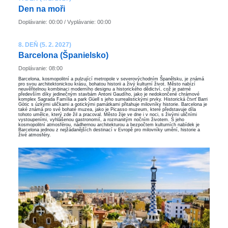
Den na moři
Doplávanie: 00:00 / Vyplávanie: 00:00
8. DEŇ (5. 2. 2027)
Barcelona ​​(Španielsko)
Doplávanie: 08:00
Barcelona, kosmopolitní a pulzující metropole v severovýchodním Španělsku, je známá
pro svou architektonickou krásu, bohatou historii a živý kulturní život. Město nabízí
neuvěřitelnou kombinaci moderního designu a historického dědictví, což je patrné
především díky jedinečným stavbám Antoni Gaudího, jako je nedokončené chrámové
komplex Sagrada Família a park Güell s jeho surrealistickými prvky. Historická čtvrť Barri
Gòtic s úzkými uličkami a gotickými památkami přitahuje milovníky historie. Barcelona je
také známá pro své bohaté muzea, jako je Picasso muzeum, které představuje díla
tohoto umělce, který zde žil a pracoval. Město žije ve dne i v noci, s živými uličními
vystoupeními, vyhlášenou gastronomií, a rozmanitým nočním životem. S jeho
kosmopolitní atmosférou, nádhernou architekturou a bezpočtem kulturních nabídek je
Barcelona jednou z nejžádanějších destinací v Evropě pro milovníky umění, historie a
živé atmosféry.