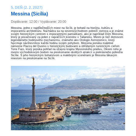
5. DEŇ (2. 2. 2027)
Messina (Sicília)
Doplávanie: 12:00 / Vyplávanie: 20:00
Messina, jedno z najdôležitejších miest na Sicílii, je bohaté na históriu, kultúru a
impozantnú architektúru. Nachádza sa na severovýchodnom pobreží ostrova a je známe
svojim historickým centrom s impozantnými pamiatkami, ako je napríklad Dóm Messina,
ktorý je považovaný za jeden z najväčších kostolov v Taliansku. Mesto je tiež domovom
legendárneho hodinového mechanizmu, známeho ako Orologio Astronomico, ktorý
fascinuje návštevníkov každú hodinu svojim pohybom. Messina ponúka malebné
námestie Piazza del Duomo s historickými budovami a obľúbeným turistickým cieľom
Torre Faro, ktorý ponúka pohľad na úžasnú krajinu Messinského prielivu. Okrem toho je
mesto východiskovým bodom na preskúmanie okolitých atrakcií a prekrásneho pobrežia
Sicílie. S jeho historickým bohatstvom a malebnými scenériami je Messina lákavým
miestom na preskúmanie na Sicílii.