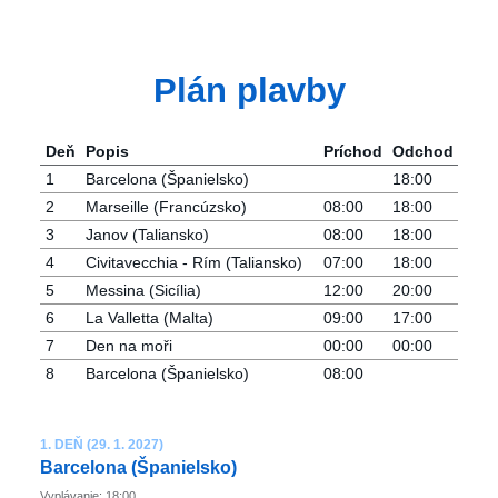
Plán plavby
Deň
Popis
Príchod
Odchod
1
Barcelona ​​(Španielsko)
18:00
2
Marseille (Francúzsko)
08:00
18:00
3
Janov (Taliansko)
08:00
18:00
4
Civitavecchia - Rím (Taliansko)
07:00
18:00
5
Messina (Sicília)
12:00
20:00
6
La Valletta (Malta)
09:00
17:00
7
Den na moři
00:00
00:00
8
Barcelona ​​(Španielsko)
08:00
1. DEŇ (29. 1. 2027)
Barcelona ​​(Španielsko)
Vyplávanie: 18:00