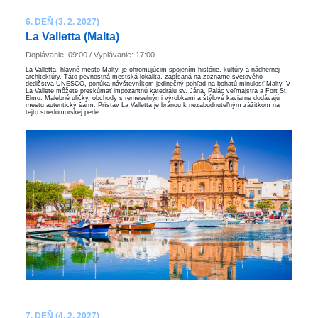
6. DEŇ (3. 2. 2027)
La Valletta (Malta)
Doplávanie: 09:00 / Vyplávanie: 17:00
La Valletta, hlavné mesto Malty, je ohromujúcim spojením histórie, kultúry a nádhernej
architektúry. Táto pevnostná mestská lokalita, zapísaná na zozname svetového
dedičstva UNESCO, ponúka návštevníkom jedinečný pohľad na bohatú minulosť Malty. V
La Vallete môžete preskúmať impozantnú katedrálu sv. Jána, Palác veľmajstra a Fort St.
Elmo. Malebné uličky, obchody s remeselnými výrobkami a štýlové kaviarne dodávajú
mestu autentický šarm. Prístav La Valletta je bránou k nezabudnuteľným zážitkom na
tejto stredomorskej perle.
7. DEŇ (4. 2. 2027)