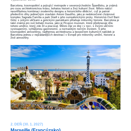
Barcelona, kosmopolitní a pulzující metropole v severovýchodním Španělsku, je známá
pro svou architektonickou krásu, bohatou historii a živý kulturní život. Město nabízí
neuvěřitelnou kombinaci moderního designu a historického dědictví, což je patrné
především díky jedinečným stavbám Antoni Gaudího, jako je nedokončené chrámové
komplex Sagrada Família a park Güell s jeho surrealistickými prvky. Historická čtvrť Barri
Gòtic s úzkými uličkami a gotickými památkami přitahuje milovníky historie. Barcelona je
také známá pro své bohaté muzea, jako je Picasso muzeum, které představuje díla
tohoto umělce, který zde žil a pracoval. Město žije ve dne i v noci, s živými uličními
vystoupeními, vyhlášenou gastronomií, a rozmanitým nočním životem. S jeho
kosmopolitní atmosférou, nádhernou architekturou a bezpočtem kulturních nabídek je
Barcelona jednou z nejžádanějších destinací v Evropě pro milovníky umění, historie a
živé atmosféry.
2. DEŇ (30. 1. 2027)
Marseille (Francúzsko)