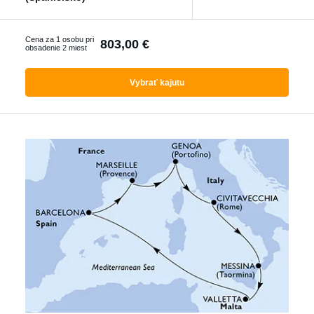
Ktorákoľvek
Cena za 1 osobu pri
803,00 €
obsadenie 2 miest
Vyhľadať zájazdy
Vybrať kajutu
s letenkou
S delegátom
Luxusné plavby
Akčné plavby
Pokročilé filtrování
Reset filtrů