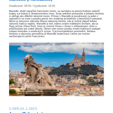
Doplávanie: 08:00 / Vyplávanie: 18:00
Marseille, druhé najväčšie francúzske mesto, sa nachádza na juhovýchodnom pobreží
krajiny a je bránou k Stredozemnému moru. Svoje unikátne postavenie a bohatou históriou
si udržuje ako dôležité námorné mesto. Prístav v Marseille je považovaný za jeden z
najstarších na svete a ponúka pestrý mix modernej architektúry a historických pamiatok.
Mesto je domovom slávneho Múzea námornej histórie, kde je možné objaviť bohatú
námornú tradíciu regiónu. Marseille je tiež známe svojimi malebnými štvrťami, ako je
Starý prístav (Vieux-Port), ktorý je centrom života v meste s reštauráciami, trhmi a
príležitosťami pre vodné aktivity. Okrem toho mesto ponúka mnoho kultúrnych podujatí,
vrátane festivalov a umeleckých výstav. S jej kozmopolitným prostredím, bohatou
históriou a námornou atmosférou je Marseille atraktívnym cieľom pre turistov
navštevujúcich južné Francúzsko.
3. DEŇ (31. 1. 2027)