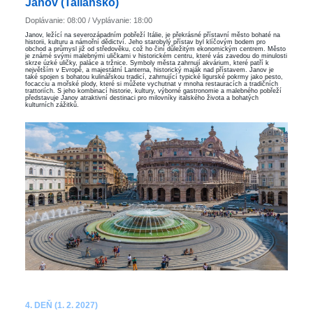
Janov (Taliansko)
Doplávanie: 08:00 / Vyplávanie: 18:00
Janov, ležící na severozápadním pobřeží Itálie, je překrásné přístavní město bohaté na
historii, kulturu a námořní dědictví. Jeho starobylý přístav byl klíčovým bodem pro
obchod a průmysl již od středověku, což ho činí důležitým ekonomickým centrem. Město
je známé svými malebnými uličkami v historickém centru, které vás zavedou do minulosti
skrze úzké uličky, paláce a tržnice. Symboly města zahrnují akvárium, které patří k
největším v Evropě, a majestátní Lanterna, historický maják nad přístavem. Janov je
také spojen s bohatou kulinářskou tradicí, zahrnující typické ligurské pokrmy jako pesto,
focacciu a mořské plody, které si můžete vychutnat v mnoha restauracích a tradičních
trattoriích. S jeho kombinací historie, kultury, výborné gastronomie a malebného pobřeží
představuje Janov atraktivní destinaci pro milovníky italského života a bohatých
kulturních zážitků.
4. DEŇ (1. 2. 2027)