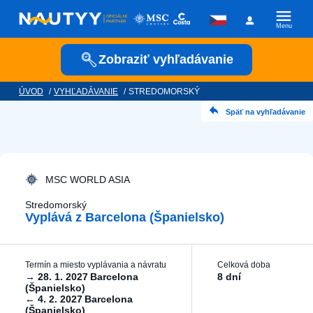
Menu
Zobraziť vyhľadávanie
ÚVOD
/
VYHĽADÁVANIE
/
STREDOMORSKÝ
Kam vyrazíme?
Späť na vyhľadávanie
Kamkoľvek
Kedy vyrazíme?
MSC WORLD ASIA
Stredomorský
Vyplává z Barcelona ​​(Španielsko)
Posádka
Termín a miesto vyplávania a návratu
Celková doba
→
28. 1. 2027
Barcelona ​​
8 dní
(Španielsko)
←
4. 2. 2027
Barcelona ​​
Plavební společnost
(Španielsko)