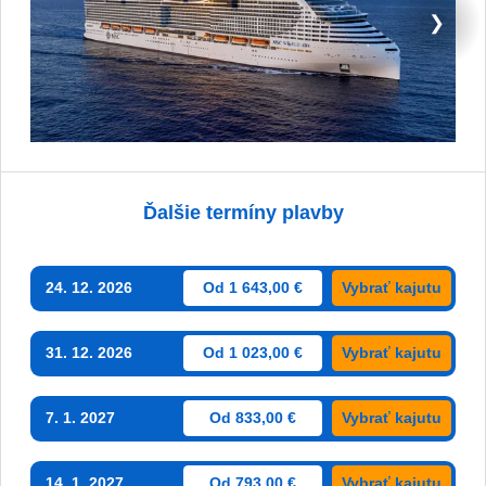
❯
Ďalšie termíny plavby
24. 12. 2026
Od 1 643,00 €
Vybrať kajutu
31. 12. 2026
Od 1 023,00 €
Vybrať kajutu
7. 1. 2027
Od 833,00 €
Vybrať kajutu
14. 1. 2027
Od 793,00 €
Vybrať kajutu