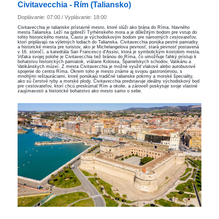
Civitavecchia - Rím (Taliansko)
Doplávanie: 07:00 / Vyplávanie: 18:00
Civitavecchia je talianske prístavné mesto, ktoré slúži ako brána do Ríma, hlavného
mesta Talianska. Leží na pobreží Tyrhénskeho mora a je dôležitým bodom pre vstup do
tohto historického mesta. Často je východiskovým bodom pre námorných cestovateľov,
ktorí priplávajú na výletných lodiach do Talianska. Civitavecchia ponúka pestré pamiatky
a historické miesta pre turistov, ako je Michelangelova pevnosť, stará pevnosť postavená
v 16. storočí, a katedrála San Francesco d'Assisi, ktorá je symbolickým kostolom mesta.
Vďaka svojej polohe je Civitavecchia tiež bránou do Ríma, čo umožňuje ľahký prístup k
bohatstvu historických pamiatok, vrátane Kolosea, Španielskych schodov, Vatikánu a
Vatikánskych múzeí. Z mesta Civitavecchia je možné využiť vlakové alebo autobusové
spojenie do centra Ríma. Okrem toho je mesto známe aj svojou gastronómiou, s
mnohými reštauráciami, ktoré ponúkajú tradičné talianske pokrmy a morské špeciality,
ako sú čerstvé ryby a morské plody. Civitavecchia predstavuje ideálny východiskový bod
pre cestovateľov, ktorí chcú preskúmať Rím a okolie, a zároveň poskytuje svoje vlastné
zaujímavosti a historické bohatstvo ako mesto samo o sebe.