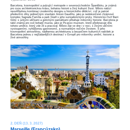
Barcelona, kosmopolitní a pulzující metropole v severovýchodním Španělsku, je známá
pro svou architektonickou krásu, bohatou historii a živý kulturní život. Město nabízí
neuvěřitelnou kombinaci moderního designu a historického dědictví, což je patrné
především díky jedinečným stavbám Antoni Gaudího, jako je nedokončené chrámové
komplex Sagrada Família a park Güell s jeho surrealistickými prvky. Historická čtvrť Barri
Gòtic s úzkými uličkami a gotickými památkami přitahuje milovníky historie. Barcelona je
také známá pro své bohaté muzea, jako je Picasso muzeum, které představuje díla
tohoto umělce, který zde žil a pracoval. Město žije ve dne i v noci, s živými uličními
vystoupeními, vyhlášenou gastronomií, a rozmanitým nočním životem. S jeho
kosmopolitní atmosférou, nádhernou architekturou a bezpočtem kulturních nabídek je
Barcelona jednou z nejžádanějších destinací v Evropě pro milovníky umění, historie a
živé atmosféry.
2. DEŇ (13. 3. 2027)
Marseille (Francúzsko)