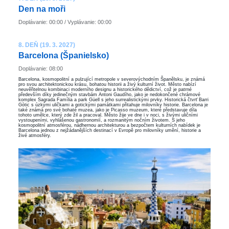
Den na moři
Doplávanie: 00:00 / Vyplávanie: 00:00
8. DEŇ (19. 3. 2027)
Barcelona ​​(Španielsko)
Doplávanie: 08:00
Barcelona, kosmopolitní a pulzující metropole v severovýchodním Španělsku, je známá
pro svou architektonickou krásu, bohatou historii a živý kulturní život. Město nabízí
neuvěřitelnou kombinaci moderního designu a historického dědictví, což je patrné
především díky jedinečným stavbám Antoni Gaudího, jako je nedokončené chrámové
komplex Sagrada Família a park Güell s jeho surrealistickými prvky. Historická čtvrť Barri
Gòtic s úzkými uličkami a gotickými památkami přitahuje milovníky historie. Barcelona je
také známá pro své bohaté muzea, jako je Picasso muzeum, které představuje díla
tohoto umělce, který zde žil a pracoval. Město žije ve dne i v noci, s živými uličními
vystoupeními, vyhlášenou gastronomií, a rozmanitým nočním životem. S jeho
kosmopolitní atmosférou, nádhernou architekturou a bezpočtem kulturních nabídek je
Barcelona jednou z nejžádanějších destinací v Evropě pro milovníky umění, historie a
živé atmosféry.