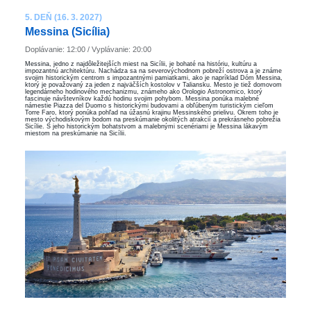
5. DEŇ (16. 3. 2027)
Messina (Sicília)
Doplávanie: 12:00 / Vyplávanie: 20:00
Messina, jedno z najdôležitejších miest na Sicílii, je bohaté na históriu, kultúru a
impozantnú architektúru. Nachádza sa na severovýchodnom pobreží ostrova a je známe
svojim historickým centrom s impozantnými pamiatkami, ako je napríklad Dóm Messina,
ktorý je považovaný za jeden z najväčších kostolov v Taliansku. Mesto je tiež domovom
legendárneho hodinového mechanizmu, známeho ako Orologio Astronomico, ktorý
fascinuje návštevníkov každú hodinu svojim pohybom. Messina ponúka malebné
námestie Piazza del Duomo s historickými budovami a obľúbeným turistickým cieľom
Torre Faro, ktorý ponúka pohľad na úžasnú krajinu Messinského prielivu. Okrem toho je
mesto východiskovým bodom na preskúmanie okolitých atrakcií a prekrásneho pobrežia
Sicílie. S jeho historickým bohatstvom a malebnými scenériami je Messina lákavým
miestom na preskúmanie na Sicílii.