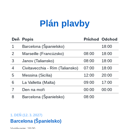
Plán plavby
Deň
Popis
Príchod
Odchod
1
Barcelona ​​(Španielsko)
18:00
2
Marseille (Francúzsko)
08:00
18:00
3
Janov (Taliansko)
08:00
18:00
4
Civitavecchia - Rím (Taliansko)
07:00
18:00
5
Messina (Sicília)
12:00
20:00
6
La Valletta (Malta)
09:00
17:00
7
Den na moři
00:00
00:00
8
Barcelona ​​(Španielsko)
08:00
1. DEŇ (12. 3. 2027)
Barcelona ​​(Španielsko)
Vyplávanie: 18:00