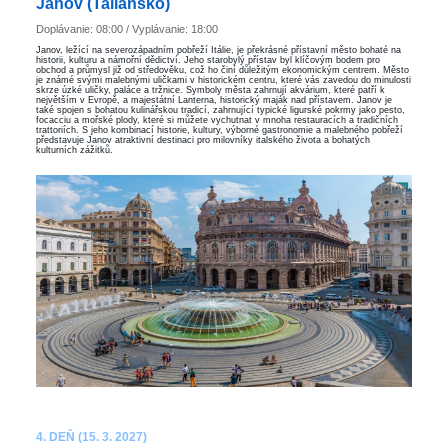
Janov (Taliansko)
Doplávanie: 08:00 / Vyplávanie: 18:00
Janov, ležící na severozápadním pobřeží Itálie, je překrásné přístavní město bohaté na
historii, kulturu a námořní dědictví. Jeho starobylý přístav byl klíčovým bodem pro
obchod a průmysl již od středověku, což ho činí důležitým ekonomickým centrem. Město
je známé svými malebnými uličkami v historickém centru, které vás zavedou do minulosti
skrze úzké uličky, paláce a tržnice. Symboly města zahrnují akvárium, které patří k
největším v Evropě, a majestátní Lanterna, historický maják nad přístavem. Janov je
také spojen s bohatou kulinářskou tradicí, zahrnující typické ligurské pokrmy jako pesto,
focacciu a mořské plody, které si můžete vychutnat v mnoha restauracích a tradičních
trattoriích. S jeho kombinací historie, kultury, výborné gastronomie a malebného pobřeží
představuje Janov atraktivní destinaci pro milovníky italského života a bohatých
kulturních zážitků.
4. DEŇ (15. 3. 2027)