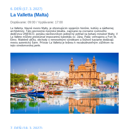
6. DEŇ (17. 3. 2027)
La Valletta (Malta)
Doplávanie: 09:00 / Vyplávanie: 17:00
La Valletta, hlavné mesto Malty, je ohromujúcim spojením histórie, kultúry a nádhernej
architektúry. Táto pevnostná mestská lokalita, zapísaná na zozname svetového
dedičstva UNESCO, ponúka návštevníkom jedinečný pohľad na bohatú minulosť Malty. V
La Vallete môžete preskúmať impozantnú katedrálu sv. Jána, Palác veľmajstra a Fort St.
Elmo. Malebné uličky, obchody s remeselnými výrobkami a štýlové kaviarne dodávajú
mestu autentický šarm. Prístav La Valletta je bránou k nezabudnuteľným zážitkom na
tejto stredomorskej perle.
7. DEŇ (18. 3. 2027)