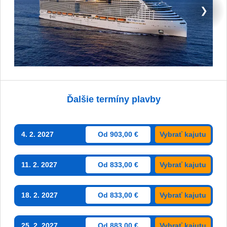
❯
Ďalšie termíny plavby
4. 2. 2027
Od 903,00 €
Vybrať kajutu
11. 2. 2027
Od 833,00 €
Vybrať kajutu
18. 2. 2027
Od 833,00 €
Vybrať kajutu
25. 2. 2027
Od 883,00 €
Vybrať kajutu