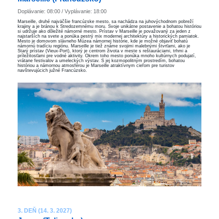
Doplávanie: 08:00 / Vyplávanie: 18:00
Marseille, druhé najväčšie francúzske mesto, sa nachádza na juhovýchodnom pobreží
krajiny a je bránou k Stredozemnému moru. Svoje unikátne postavenie a bohatou históriou
si udržuje ako dôležité námorné mesto. Prístav v Marseille je považovaný za jeden z
najstarších na svete a ponúka pestrý mix modernej architektúry a historických pamiatok.
Mesto je domovom slávneho Múzea námornej histórie, kde je možné objaviť bohatú
námornú tradíciu regiónu. Marseille je tiež známe svojimi malebnými štvrťami, ako je
Starý prístav (Vieux-Port), ktorý je centrom života v meste s reštauráciami, trhmi a
príležitosťami pre vodné aktivity. Okrem toho mesto ponúka mnoho kultúrnych podujatí,
vrátane festivalov a umeleckých výstav. S jej kozmopolitným prostredím, bohatou
históriou a námornou atmosférou je Marseille atraktívnym cieľom pre turistov
navštevujúcich južné Francúzsko.
3. DEŇ (14. 3. 2027)