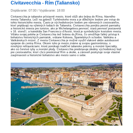
Civitavecchia - Rím (Taliansko)
Doplávanie: 07:00 / Vyplávanie: 18:00
Civitavecchia je talianske prístavné mesto, ktoré slúži ako brána do Ríma, hlavného
mesta Talianska. Leží na pobreží Tyrhénskeho mora a je dôležitým bodom pre vstup do
tohto historického mesta. Často je východiskovým bodom pre námorných cestovateľov,
ktorí priplávajú na výletných lodiach do Talianska. Civitavecchia ponúka pestré pamiatky
a historické miesta pre turistov, ako je Michelangelova pevnosť, stará pevnosť postavená
v 16. storočí, a katedrála San Francesco d'Assisi, ktorá je symbolickým kostolom mesta.
Vďaka svojej polohe je Civitavecchia tiež bránou do Ríma, čo umožňuje ľahký prístup k
bohatstvu historických pamiatok, vrátane Kolosea, Španielskych schodov, Vatikánu a
Vatikánskych múzeí. Z mesta Civitavecchia je možné využiť vlakové alebo autobusové
spojenie do centra Ríma. Okrem toho je mesto známe aj svojou gastronómiou, s
mnohými reštauráciami, ktoré ponúkajú tradičné talianske pokrmy a morské špeciality,
ako sú čerstvé ryby a morské plody. Civitavecchia predstavuje ideálny východiskový bod
pre cestovateľov, ktorí chcú preskúmať Rím a okolie, a zároveň poskytuje svoje vlastné
zaujímavosti a historické bohatstvo ako mesto samo o sebe.