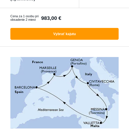
Ktorákoľvek
Cena za 1 osobu pri
983,00 €
obsadenie 2 miest
Vyhľadať zájazdy
Vybrať kajutu
s letenkou
S delegátom
Luxusné plavby
Akčné plavby
Pokročilé filtrování
Reset filtrů