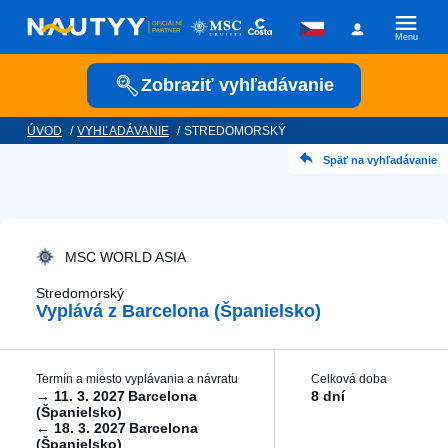
Menu
Zobraziť vyhľadávanie
ÚVOD
/
VYHĽADÁVANIE
/
STREDOMORSKÝ
Kam vyrazíme?
Späť na vyhľadávanie
Kamkoľvek
Kedy vyrazíme?
MSC WORLD ASIA
Stredomorský
Vyplává z Barcelona ​​(Španielsko)
Posádka
Termín a miesto vyplávania a návratu
Celková doba
→
11. 3. 2027
Barcelona ​​
8 dní
(Španielsko)
←
18. 3. 2027
Barcelona ​​
Plavební společnost
(Španielsko)