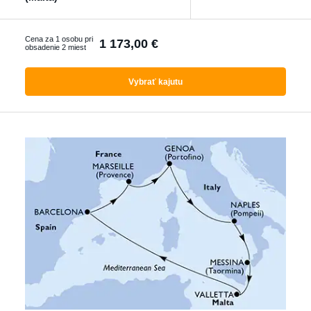
Ktorákoľvek
Cena za 1 osobu pri
1 173,00 €
obsadenie 2 miest
Vyhľadať zájazdy
Vybrať kajutu
s letenkou
S delegátom
Luxusné plavby
Akčné plavby
Pokročilé filtrování
Reset filtrů