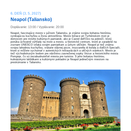
6. DEŇ (3. 5. 2027)
Neapol (Taliansko)
Doplávanie: 13:00 / Vyplávanie: 20:00
Neapol, fascinujúce mesto v južnom Taliansku, je známe svojou bohatou históriou,
vynikajúcou kuchyňou a živou atmosférou. Mesto ležiace pri Tyrhénskom mori je
domovom pre mnoho kultúrnych pamiatok, ako je Castel dell'Ovo na pobreží, ktorý
ponúka úchvatné výhľady na more a mesto, a historické centrum, ktoré je zaradené na
zoznam UNESCO vďaka svojim pamiatkam a úzkym uličkám. Neapol je tiež známa
svojou lahodnou kuchyňou, vrátane slávnej pizze, mozzarella di bufala a ďalších špecialít,
ktoré si môžete vychutnať v autentických reštauráciách a uličných stánkoch. Mesto je
tiež východiskovým bodom pre návštevu zasneženej sopky Vezuv a historického mesta
Pompeje, čo sú nezabudnuteľné miesta pre turistov. S jeho bohatou históriou,
kulinárskymi lahôdkami a kultúrnymi pokladmi je Neapol jedinečným miestom na
preskúmanie v Taliansku.