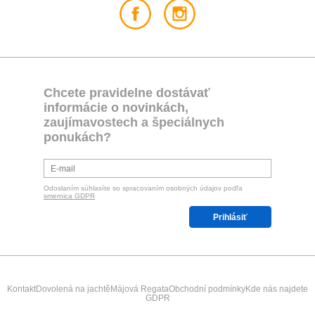
Chcete pravidelne dostávať
informácie o novinkách,
zaujímavostech a špeciálnych
ponukách?
Odoslaním súhlasíte so spracovaním osobných údajov podľa
smernica GDPR
Prihlásiť
Kontakt
Dovolená na jachtě
Májová Regata
Obchodní podmínky
Kde nás najdete
GDPR