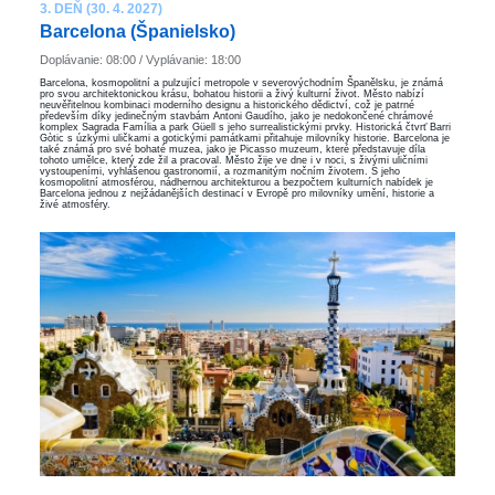
3. DEŇ (30. 4. 2027)
Barcelona ​​(Španielsko)
Doplávanie: 08:00 / Vyplávanie: 18:00
Barcelona, kosmopolitní a pulzující metropole v severovýchodním Španělsku, je známá
pro svou architektonickou krásu, bohatou historii a živý kulturní život. Město nabízí
neuvěřitelnou kombinaci moderního designu a historického dědictví, což je patrné
především díky jedinečným stavbám Antoni Gaudího, jako je nedokončené chrámové
komplex Sagrada Família a park Güell s jeho surrealistickými prvky. Historická čtvrť Barri
Gòtic s úzkými uličkami a gotickými památkami přitahuje milovníky historie. Barcelona je
také známá pro své bohaté muzea, jako je Picasso muzeum, které představuje díla
tohoto umělce, který zde žil a pracoval. Město žije ve dne i v noci, s živými uličními
vystoupeními, vyhlášenou gastronomií, a rozmanitým nočním životem. S jeho
kosmopolitní atmosférou, nádhernou architekturou a bezpočtem kulturních nabídek je
Barcelona jednou z nejžádanějších destinací v Evropě pro milovníky umění, historie a
živé atmosféry.