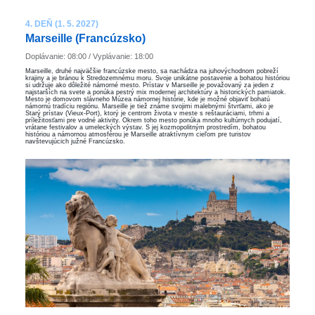
4. DEŇ (1. 5. 2027)
Marseille (Francúzsko)
Doplávanie: 08:00 / Vyplávanie: 18:00
Marseille, druhé najväčšie francúzske mesto, sa nachádza na juhovýchodnom pobreží
krajiny a je bránou k Stredozemnému moru. Svoje unikátne postavenie a bohatou históriou
si udržuje ako dôležité námorné mesto. Prístav v Marseille je považovaný za jeden z
najstarších na svete a ponúka pestrý mix modernej architektúry a historických pamiatok.
Mesto je domovom slávneho Múzea námornej histórie, kde je možné objaviť bohatú
námornú tradíciu regiónu. Marseille je tiež známe svojimi malebnými štvrťami, ako je
Starý prístav (Vieux-Port), ktorý je centrom života v meste s reštauráciami, trhmi a
príležitosťami pre vodné aktivity. Okrem toho mesto ponúka mnoho kultúrnych podujatí,
vrátane festivalov a umeleckých výstav. S jej kozmopolitným prostredím, bohatou
históriou a námornou atmosférou je Marseille atraktívnym cieľom pre turistov
navštevujúcich južné Francúzsko.