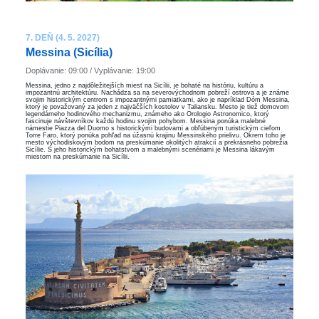
7. DEŇ (4. 5. 2027)
Messina (Sicília)
Doplávanie: 09:00 / Vyplávanie: 19:00
Messina, jedno z najdôležitejších miest na Sicílii, je bohaté na históriu, kultúru a
impozantnú architektúru. Nachádza sa na severovýchodnom pobreží ostrova a je známe
svojim historickým centrom s impozantnými pamiatkami, ako je napríklad Dóm Messina,
ktorý je považovaný za jeden z najväčších kostolov v Taliansku. Mesto je tiež domovom
legendárneho hodinového mechanizmu, známeho ako Orologio Astronomico, ktorý
fascinuje návštevníkov každú hodinu svojim pohybom. Messina ponúka malebné
námestie Piazza del Duomo s historickými budovami a obľúbeným turistickým cieľom
Torre Faro, ktorý ponúka pohľad na úžasnú krajinu Messinského prielivu. Okrem toho je
mesto východiskovým bodom na preskúmanie okolitých atrakcií a prekrásneho pobrežia
Sicílie. S jeho historickým bohatstvom a malebnými scenériami je Messina lákavým
miestom na preskúmanie na Sicílii.