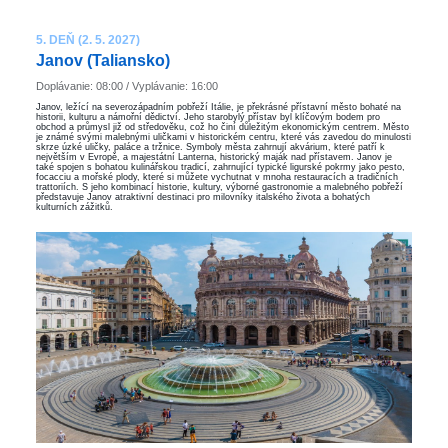
5. DEŇ (2. 5. 2027)
Janov (Taliansko)
Doplávanie: 08:00 / Vyplávanie: 16:00
Janov, ležící na severozápadním pobřeží Itálie, je překrásné přístavní město bohaté na
historii, kulturu a námořní dědictví. Jeho starobylý přístav byl klíčovým bodem pro
obchod a průmysl již od středověku, což ho činí důležitým ekonomickým centrem. Město
je známé svými malebnými uličkami v historickém centru, které vás zavedou do minulosti
skrze úzké uličky, paláce a tržnice. Symboly města zahrnují akvárium, které patří k
největším v Evropě, a majestátní Lanterna, historický maják nad přístavem. Janov je
také spojen s bohatou kulinářskou tradicí, zahrnující typické ligurské pokrmy jako pesto,
focacciu a mořské plody, které si můžete vychutnat v mnoha restauracích a tradičních
trattoriích. S jeho kombinací historie, kultury, výborné gastronomie a malebného pobřeží
představuje Janov atraktivní destinaci pro milovníky italského života a bohatých
kulturních zážitků.