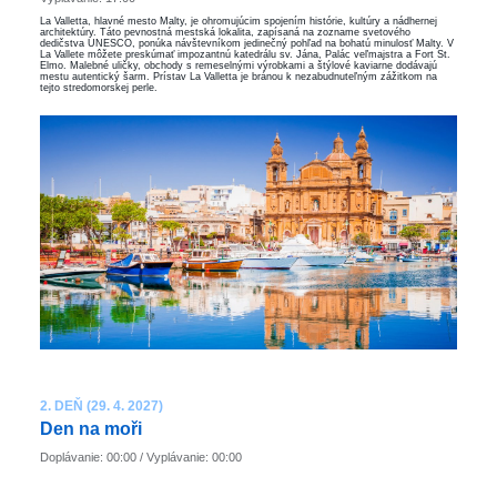
La Valletta, hlavné mesto Malty, je ohromujúcim spojením histórie, kultúry a nádhernej
architektúry. Táto pevnostná mestská lokalita, zapísaná na zozname svetového
dedičstva UNESCO, ponúka návštevníkom jedinečný pohľad na bohatú minulosť Malty. V
La Vallete môžete preskúmať impozantnú katedrálu sv. Jána, Palác veľmajstra a Fort St.
Elmo. Malebné uličky, obchody s remeselnými výrobkami a štýlové kaviarne dodávajú
mestu autentický šarm. Prístav La Valletta je bránou k nezabudnuteľným zážitkom na
tejto stredomorskej perle.
2. DEŇ (29. 4. 2027)
Den na moři
Doplávanie: 00:00 / Vyplávanie: 00:00