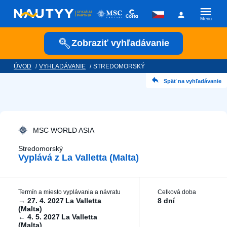
Menu
Zobraziť vyhľadávanie
ÚVOD
/
VYHĽADÁVANIE
/
STREDOMORSKÝ
Kam vyrazíme?
Späť na vyhľadávanie
Kamkoľvek
Kedy vyrazíme?
MSC WORLD ASIA
Stredomorský
Vyplává z La Valletta (Malta)
Posádka
Termín a miesto vyplávania a návratu
Celková doba
→
27. 4. 2027
La Valletta
8 dní
(Malta)
←
4. 5. 2027
La Valletta
Plavební společnost
(Malta)