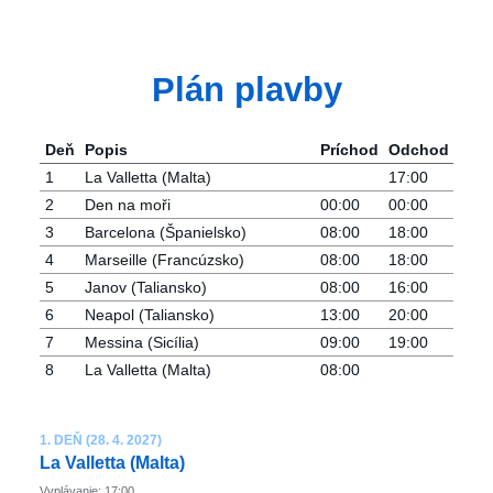
Plán plavby
Deň
Popis
Príchod
Odchod
1
La Valletta (Malta)
17:00
2
Den na moři
00:00
00:00
3
Barcelona ​​(Španielsko)
08:00
18:00
4
Marseille (Francúzsko)
08:00
18:00
5
Janov (Taliansko)
08:00
16:00
6
Neapol (Taliansko)
13:00
20:00
7
Messina (Sicília)
09:00
19:00
8
La Valletta (Malta)
08:00
1. DEŇ (28. 4. 2027)
La Valletta (Malta)
Vyplávanie: 17:00