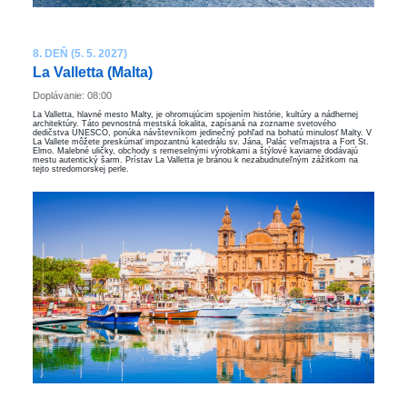
8. DEŇ (5. 5. 2027)
La Valletta (Malta)
Doplávanie: 08:00
La Valletta, hlavné mesto Malty, je ohromujúcim spojením histórie, kultúry a nádhernej
architektúry. Táto pevnostná mestská lokalita, zapísaná na zozname svetového
dedičstva UNESCO, ponúka návštevníkom jedinečný pohľad na bohatú minulosť Malty. V
La Vallete môžete preskúmať impozantnú katedrálu sv. Jána, Palác veľmajstra a Fort St.
Elmo. Malebné uličky, obchody s remeselnými výrobkami a štýlové kaviarne dodávajú
mestu autentický šarm. Prístav La Valletta je bránou k nezabudnuteľným zážitkom na
tejto stredomorskej perle.