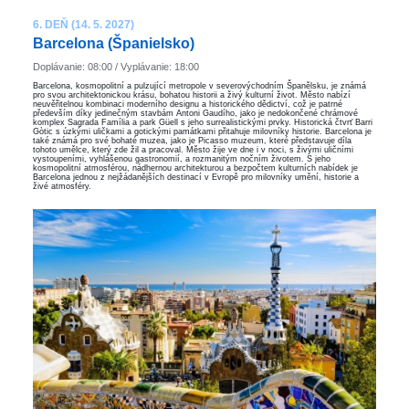
6. DEŇ (14. 5. 2027)
Barcelona ​​(Španielsko)
Doplávanie: 08:00 / Vyplávanie: 18:00
Barcelona, kosmopolitní a pulzující metropole v severovýchodním Španělsku, je známá
pro svou architektonickou krásu, bohatou historii a živý kulturní život. Město nabízí
neuvěřitelnou kombinaci moderního designu a historického dědictví, což je patrné
především díky jedinečným stavbám Antoni Gaudího, jako je nedokončené chrámové
komplex Sagrada Família a park Güell s jeho surrealistickými prvky. Historická čtvrť Barri
Gòtic s úzkými uličkami a gotickými památkami přitahuje milovníky historie. Barcelona je
také známá pro své bohaté muzea, jako je Picasso muzeum, které představuje díla
tohoto umělce, který zde žil a pracoval. Město žije ve dne i v noci, s živými uličními
vystoupeními, vyhlášenou gastronomií, a rozmanitým nočním životem. S jeho
kosmopolitní atmosférou, nádhernou architekturou a bezpočtem kulturních nabídek je
Barcelona jednou z nejžádanějších destinací v Evropě pro milovníky umění, historie a
živé atmosféry.