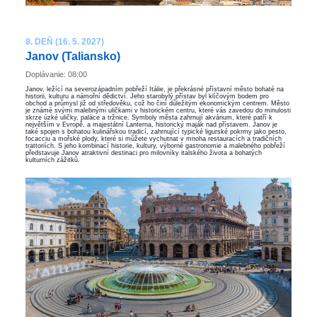
8. DEŇ (16. 5. 2027)
Janov (Taliansko)
Doplávanie: 08:00
Janov, ležící na severozápadním pobřeží Itálie, je překrásné přístavní město bohaté na
historii, kulturu a námořní dědictví. Jeho starobylý přístav byl klíčovým bodem pro
obchod a průmysl již od středověku, což ho činí důležitým ekonomickým centrem. Město
je známé svými malebnými uličkami v historickém centru, které vás zavedou do minulosti
skrze úzké uličky, paláce a tržnice. Symboly města zahrnují akvárium, které patří k
největším v Evropě, a majestátní Lanterna, historický maják nad přístavem. Janov je
také spojen s bohatou kulinářskou tradicí, zahrnující typické ligurské pokrmy jako pesto,
focacciu a mořské plody, které si můžete vychutnat v mnoha restauracích a tradičních
trattoriích. S jeho kombinací historie, kultury, výborné gastronomie a malebného pobřeží
představuje Janov atraktivní destinaci pro milovníky italského života a bohatých
kulturních zážitků.