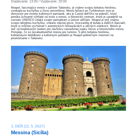
Doplávanie: 13:00 / Vyplávanie: 20:00
Neapol, fascinujúce mesto v južnom Taliansku, je známe svojou bohatou históriou,
vynikajúcou kuchyňou a živou atmosférou. Mesto ležiace pri Tyrhénskom mori je
domovom pre mnoho kultúrnych pamiatok, ako je Castel dell'Ovo na pobreží, ktorý
ponúka úchvatné výhľady na more a mesto, a historické centrum, ktoré je zaradené na
zoznam UNESCO vďaka svojim pamiatkam a úzkym uličkám. Neapol je tiež známa
svojou lahodnou kuchyňou, vrátane slávnej pizze, mozzarella di bufala a ďalších špecialít,
ktoré si môžete vychutnať v autentických reštauráciách a uličných stánkoch. Mesto je
tiež východiskovým bodom pre návštevu zasneženej sopky Vezuv a historického mesta
Pompeje, čo sú nezabudnuteľné miesta pre turistov. S jeho bohatou históriou,
kulinárskymi lahôdkami a kultúrnymi pokladmi je Neapol jedinečným miestom na
preskúmanie v Taliansku.
3. DEŇ (11. 5. 2027)
Messina (Sicília)