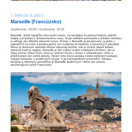
7. DEŇ (15. 5. 2027)
Marseille (Francúzsko)
Doplávanie: 08:00 / Vyplávanie: 18:00
Marseille, druhé najväčšie francúzske mesto, sa nachádza na juhovýchodnom pobreží
krajiny a je bránou k Stredozemnému moru. Svoje unikátne postavenie a bohatou históriou
si udržuje ako dôležité námorné mesto. Prístav v Marseille je považovaný za jeden z
najstarších na svete a ponúka pestrý mix modernej architektúry a historických pamiatok.
Mesto je domovom slávneho Múzea námornej histórie, kde je možné objaviť bohatú
námornú tradíciu regiónu. Marseille je tiež známe svojimi malebnými štvrťami, ako je
Starý prístav (Vieux-Port), ktorý je centrom života v meste s reštauráciami, trhmi a
príležitosťami pre vodné aktivity. Okrem toho mesto ponúka mnoho kultúrnych podujatí,
vrátane festivalov a umeleckých výstav. S jej kozmopolitným prostredím, bohatou
históriou a námornou atmosférou je Marseille atraktívnym cieľom pre turistov
navštevujúcich južné Francúzsko.