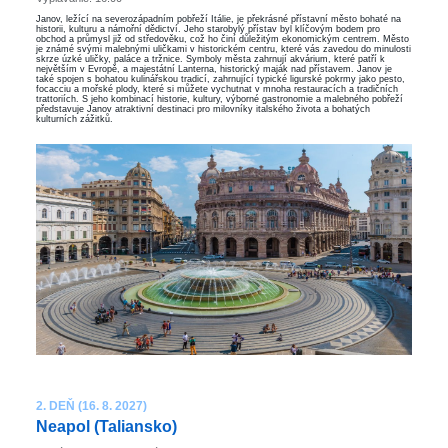
Janov, ležící na severozápadním pobřeží Itálie, je překrásné přístavní město bohaté na
historii, kulturu a námořní dědictví. Jeho starobylý přístav byl klíčovým bodem pro
obchod a průmysl již od středověku, což ho činí důležitým ekonomickým centrem. Město
je známé svými malebnými uličkami v historickém centru, které vás zavedou do minulosti
skrze úzké uličky, paláce a tržnice. Symboly města zahrnují akvárium, které patří k
největším v Evropě, a majestátní Lanterna, historický maják nad přístavem. Janov je
také spojen s bohatou kulinářskou tradicí, zahrnující typické ligurské pokrmy jako pesto,
focacciu a mořské plody, které si můžete vychutnat v mnoha restauracích a tradičních
trattoriích. S jeho kombinací historie, kultury, výborné gastronomie a malebného pobřeží
představuje Janov atraktivní destinaci pro milovníky italského života a bohatých
kulturních zážitků.
2. DEŇ (16. 8. 2027)
Neapol (Taliansko)