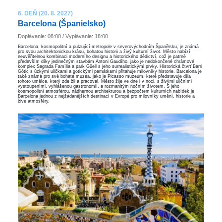
6. DEŇ (20. 8. 2027)
Barcelona ​​(Španielsko)
Doplávanie: 08:00 / Vyplávanie: 18:00
Barcelona, kosmopolitní a pulzující metropole v severovýchodním Španělsku, je známá
pro svou architektonickou krásu, bohatou historii a živý kulturní život. Město nabízí
neuvěřitelnou kombinaci moderního designu a historického dědictví, což je patrné
především díky jedinečným stavbám Antoni Gaudího, jako je nedokončené chrámové
komplex Sagrada Família a park Güell s jeho surrealistickými prvky. Historická čtvrť Barri
Gòtic s úzkými uličkami a gotickými památkami přitahuje milovníky historie. Barcelona je
také známá pro své bohaté muzea, jako je Picasso muzeum, které představuje díla
tohoto umělce, který zde žil a pracoval. Město žije ve dne i v noci, s živými uličními
vystoupeními, vyhlášenou gastronomií, a rozmanitým nočním životem. S jeho
kosmopolitní atmosférou, nádhernou architekturou a bezpočtem kulturních nabídek je
Barcelona jednou z nejžádanějších destinací v Evropě pro milovníky umění, historie a
živé atmosféry.