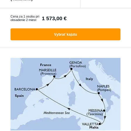
Ktorákoľvek
Cena za 1 osobu pri
1 573,00 €
obsadenie 2 miest
Vyhľadať zájazdy
Vybrať kajutu
s letenkou
S delegátom
Luxusné plavby
Akčné plavby
Pokročilé filtrování
Reset filtrů