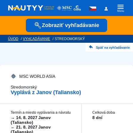
Menu
Zobraziť vyhľadávanie
ÚVOD
/
VYHĽADÁVANIE
/
STREDOMORSKÝ
Kam vyrazíme?
Späť na vyhľadávanie
Kamkoľvek
Kedy vyrazíme?
MSC WORLD ASIA
Stredomorský
Vyplává z Janov (Taliansko)
Posádka
Termín a miesto vyplávania a návratu
Celková doba
→
14. 8. 2027
Janov
8 dní
(Taliansko)
←
21. 8. 2027
Janov
Plavební společnost
(Taliansko)