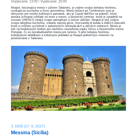
Doplávanie: 13:00 / Vyplávanie: 20:00
Neapol, fascinujúce mesto v južnom Taliansku, je známe svojou bohatou históriou,
vynikajúcou kuchyňou a živou atmosférou. Mesto ležiace pri Tyrhénskom mori je
domovom pre mnoho kultúrnych pamiatok, ako je Castel dell'Ovo na pobreží, ktorý
ponúka úchvatné výhľady na more a mesto, a historické centrum, ktoré je zaradené na
zoznam UNESCO vďaka svojim pamiatkam a úzkym uličkám. Neapol je tiež známa
svojou lahodnou kuchyňou, vrátane slávnej pizze, mozzarella di bufala a ďalších špecialít,
ktoré si môžete vychutnať v autentických reštauráciách a uličných stánkoch. Mesto je
tiež východiskovým bodom pre návštevu zasneženej sopky Vezuv a historického mesta
Pompeje, čo sú nezabudnuteľné miesta pre turistov. S jeho bohatou históriou,
kulinárskymi lahôdkami a kultúrnymi pokladmi je Neapol jedinečným miestom na
preskúmanie v Taliansku.
3. DEŇ (17. 8. 2027)
Messina (Sicília)