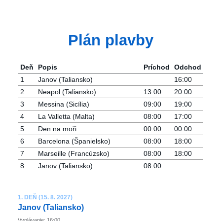
Plán plavby
Deň
Popis
Príchod
Odchod
1
Janov (Taliansko)
16:00
2
Neapol (Taliansko)
13:00
20:00
3
Messina (Sicília)
09:00
19:00
4
La Valletta (Malta)
08:00
17:00
5
Den na moři
00:00
00:00
6
Barcelona ​​(Španielsko)
08:00
18:00
7
Marseille (Francúzsko)
08:00
18:00
8
Janov (Taliansko)
08:00
1. DEŇ (15. 8. 2027)
Janov (Taliansko)
Vyplávanie: 16:00