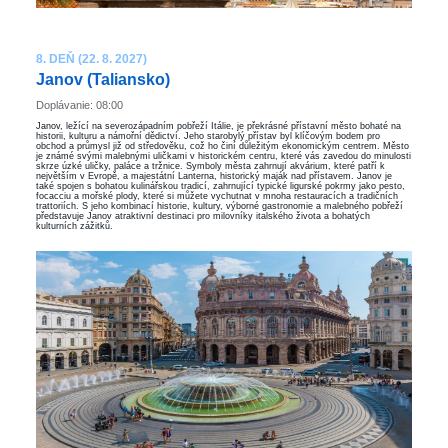
8. DEŇ (22. 8. 2027)
Janov (Taliansko)
Doplávanie: 08:00
Janov, ležící na severozápadním pobřeží Itálie, je překrásné přístavní město bohaté na
historii, kulturu a námořní dědictví. Jeho starobylý přístav byl klíčovým bodem pro
obchod a průmysl již od středověku, což ho činí důležitým ekonomickým centrem. Město
je známé svými malebnými uličkami v historickém centru, které vás zavedou do minulosti
skrze úzké uličky, paláce a tržnice. Symboly města zahrnují akvárium, které patří k
největším v Evropě, a majestátní Lanterna, historický maják nad přístavem. Janov je
také spojen s bohatou kulinářskou tradicí, zahrnující typické ligurské pokrmy jako pesto,
focacciu a mořské plody, které si můžete vychutnat v mnoha restauracích a tradičních
trattoriích. S jeho kombinací historie, kultury, výborné gastronomie a malebného pobřeží
představuje Janov atraktivní destinaci pro milovníky italského života a bohatých
kulturních zážitků.