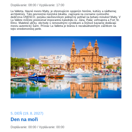
Doplávanie: 08:00 / Vyplávanie: 17:00
La Valletta, hlavné mesto Malty, je ohromujúcim spojením histórie, kultúry a nádhernej
architektúry. Táto pevnostná mestská lokalita, zapísaná na zozname svetového
dedičstva UNESCO, ponúka návštevníkom jedinečný pohľad na bohatú minulosť Malty. V
La Vallete môžete preskúmať impozantnú katedrálu sv. Jána, Palác veľmajstra a Fort St.
Elmo. Malebné uličky, obchody s remeselnými výrobkami a štýlové kaviarne dodávajú
mestu autentický šarm. Prístav La Valletta je bránou k nezabudnuteľným zážitkom na
tejto stredomorskej perle.
5. DEŇ (19. 8. 2027)
Den na moři
Doplávanie: 00:00 / Vyplávanie: 00:00