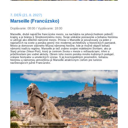
7. DEŇ (21. 8. 2027)
Marseille (Francúzsko)
Doplávanie: 08:00 / Vyplávanie: 18:00
Marseille, druhé najväčšie francúzske mesto, sa nachádza na juhovýchodnom pobreží
krajiny a je bránou k Stredozemnému moru. Svoje unikátne postavenie a bohatou históriou
si udržuje ako dôležité námorné mesto. Prístav v Marseille je považovaný za jeden z
najstarších na svete a ponúka pestrý mix modernej architektúry a historických pamiatok.
Mesto je domovom slávneho Múzea námornej histórie, kde je možné objaviť bohatú
námornú tradíciu regiónu. Marseille je tiež známe svojimi malebnými štvrťami, ako je
Starý prístav (Vieux-Port), ktorý je centrom života v meste s reštauráciami, trhmi a
príležitosťami pre vodné aktivity. Okrem toho mesto ponúka mnoho kultúrnych podujatí,
vrátane festivalov a umeleckých výstav. S jej kozmopolitným prostredím, bohatou
históriou a námornou atmosférou je Marseille atraktívnym cieľom pre turistov
navštevujúcich južné Francúzsko.