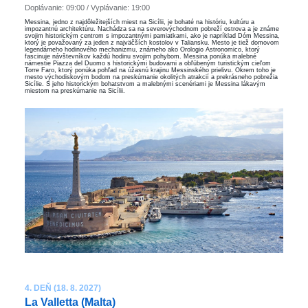
Doplávanie: 09:00 / Vyplávanie: 19:00
Messina, jedno z najdôležitejších miest na Sicílii, je bohaté na históriu, kultúru a
impozantnú architektúru. Nachádza sa na severovýchodnom pobreží ostrova a je známe
svojim historickým centrom s impozantnými pamiatkami, ako je napríklad Dóm Messina,
ktorý je považovaný za jeden z najväčších kostolov v Taliansku. Mesto je tiež domovom
legendárneho hodinového mechanizmu, známeho ako Orologio Astronomico, ktorý
fascinuje návštevníkov každú hodinu svojim pohybom. Messina ponúka malebné
námestie Piazza del Duomo s historickými budovami a obľúbeným turistickým cieľom
Torre Faro, ktorý ponúka pohľad na úžasnú krajinu Messinského prielivu. Okrem toho je
mesto východiskovým bodom na preskúmanie okolitých atrakcií a prekrásneho pobrežia
Sicílie. S jeho historickým bohatstvom a malebnými scenériami je Messina lákavým
miestom na preskúmanie na Sicílii.
4. DEŇ (18. 8. 2027)
La Valletta (Malta)