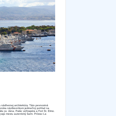
 a nádhernej architektúry. Táto pevnostná
onúka návštevníkom jedinečný pohľad na
u sv. Jána, Palác veľmajstra a Fort St. Elmo.
vajú mestu autentický šarm. Prístav La