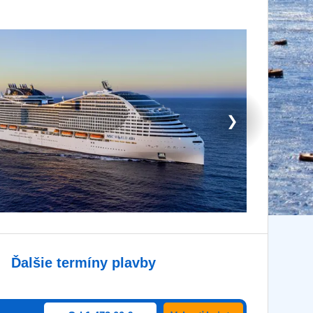
❯
Ďalšie termíny plavby