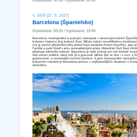
Doplávanie: 00:00 / Vyplávanie: 00:00
4. DEŇ (27. 8. 2027)
Barcelona ​​(Španielsko)
Doplávanie: 08:00 / Vyplávanie: 18:00
Barcelona, kosmopolitní a pulzující metropole v severovýchodním Španěls
bohatou historii a živý kulturní život. Město nabízí neuvěřitelnou kombina
což je patrné především díky jedinečným stavbám Antoni Gaudího, jako
Família a park Güell s jeho surrealistickými prvky. Historická čtvrť Barri Gò
přitahuje milovníky historie. Barcelona je také známá pro své bohaté muz
díla tohoto umělce, který zde žil a pracoval. Město žije ve dne i v noci, s 
gastronomií, a rozmanitým nočním životem. S jeho kosmopolitní atmosfér
kulturních nabídek je Barcelona jednou z nejžádanějších destinací v Evrop
atmosféry.