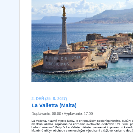
2. DEŇ (25. 8. 2027)
La Valletta (Malta)
Doplávanie: 08:00 / Vyplávanie: 17:00
La Valletta, hlavné mesto Malty, je ohromujúcim spojením histórie, kultúry
mestská lokalita, zapísaná na zozname svetového dedičstva UNESCO, p
bohatú minulosť Malty. V La Vallete môžete preskúmať impozantnú katedrál
Malebné uličky, obchody s remeselnými výrobkami a štýlové kaviarne dodá