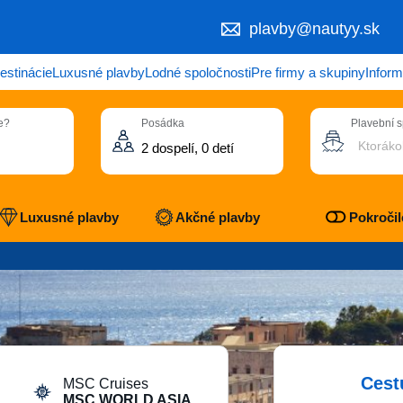
plavby@nautyy.sk
estinácie
Luxusné plavby
Lodné spoločnosti
Pre firmy a skupiny
Inform
e?
Posádka
Plavební 
Ktoráko
Luxusné plavby
Akčné plavby
Pokročilé
Cest
MSC Cruises
MSC WORLD ASIA