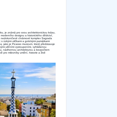
ku, je známá pro svou architektonickou krásu,
ci moderního designu a historického dědictví,
 je nedokončené chrámové komplex Sagrada
tic s úzkými uličkami a gotickými památkami
ea, jako je Picasso muzeum, které představuje
živými uličními vystoupeními, vyhlášenou
ou, nádhernou architekturou a bezpočtem
ě pro milovníky umění, historie a živé