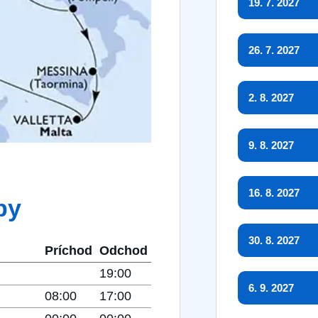
19. 7. 2027
26. 7. 2027
2. 8. 2027
9. 8. 2027
16. 8. 2027
by
30. 8. 2027
Príchod
Odchod
19:00
6. 9. 2027
08:00
17:00