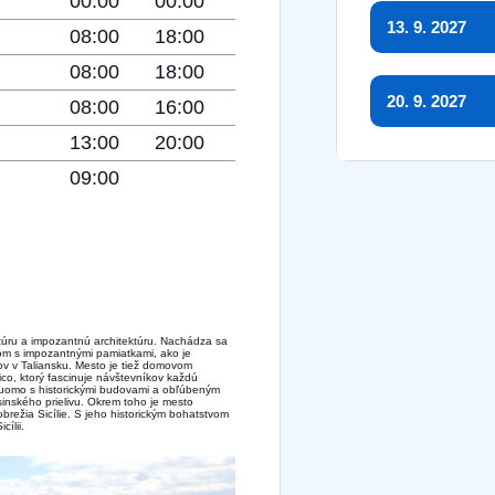
00:00
00:00
13. 9. 2027
08:00
18:00
08:00
18:00
20. 9. 2027
08:00
16:00
13:00
20:00
09:00
kultúru a impozantnú architektúru. Nachádza sa
om s impozantnými pamiatkami, ako je
ov v Taliansku. Mesto je tiež domovom
, ktorý fascinuje návštevníkov každú
uomo s historickými budovami a obľúbeným
sinského prielivu. Okrem toho je mesto
režia Sicílie. S jeho historickým bohatstvom
ílii.