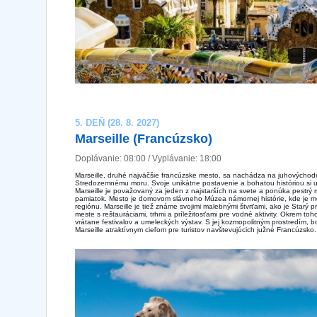
5. DEŇ (28. 8. 2027)
Marseille (Francúzsko)
Doplávanie: 08:00 / Vyplávanie: 18:00
Marseille, druhé najväčšie francúzske mesto, sa nachádza na juhovýchodn
Stredozemnému moru. Svoje unikátne postavenie a bohatou históriou si u
Marseille je považovaný za jeden z najstarších na svete a ponúka pestrý m
pamiatok. Mesto je domovom slávneho Múzea námornej histórie, kde je m
regiónu. Marseille je tiež známe svojimi malebnými štvrťami, ako je Starý prí
meste s reštauráciami, trhmi a príležitosťami pre vodné aktivity. Okrem t
vrátane festivalov a umeleckých výstav. S jej kozmopolitným prostredím, 
Marseille atraktívnym cieľom pre turistov navštevujúcich južné Francúzsko.