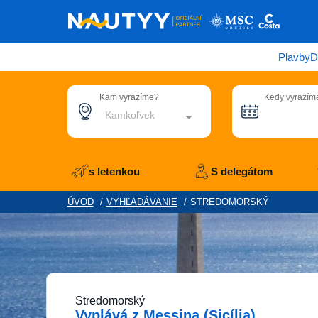
Plavby
D
Kam vyrazíme?
Kedy vyrazím
Kamkoľvek
s letenkou
S delegátom
ÚVOD
/
VYHĽADÁVANIE
/
STREDOMORSKÝ
Stredomorský
Vyplává z Messina (Sicília)