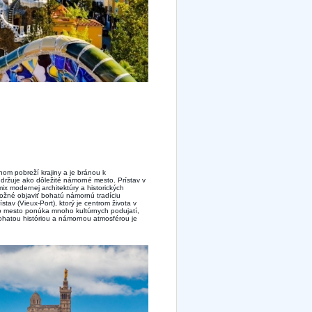
om pobreží krajiny a je bránou k
držuje ako dôležité námorné mesto. Prístav v
ix modernej architektúry a historických
ožné objaviť bohatú námornú tradíciu
stav (Vieux-Port), ktorý je centrom života v
oho mesto ponúka mnoho kultúrnych podujatí,
bohatou históriou a námornou atmosférou je