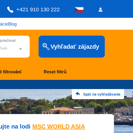
+421 910 130 222
ácie
Blog
společnost
Vyhľadať zájazdy
ľvek
 filtrování
Reset filtrů
Späť na vyhľadávanie
ujte na lodi
MSC WORLD ASIA