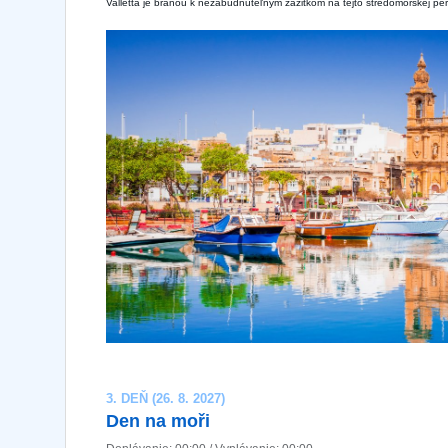
Valletta je bránou k nezabudnuteľným zážitkom na tejto stredomorskej per
3. DEŇ (26. 8. 2027)
Den na moři