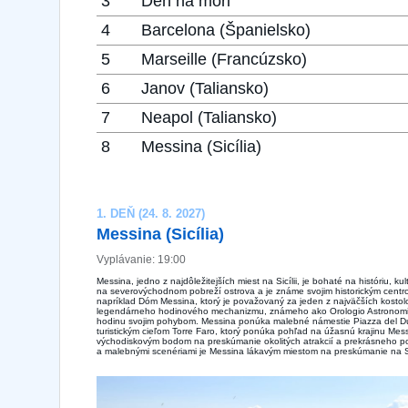
3
Den na moři
4
Barcelona ​​(Španielsko)
5
Marseille (Francúzsko)
6
Janov (Taliansko)
7
Neapol (Taliansko)
8
Messina (Sicília)
1. DEŇ (24. 8. 2027)
Messina (Sicília)
Vyplávanie: 19:00
Messina, jedno z najdôležitejších miest na Sicílii, je bohaté na históriu, 
na severovýchodnom pobreží ostrova a je známe svojim historickým centr
napríklad Dóm Messina, ktorý je považovaný za jeden z najväčších kostol
legendárneho hodinového mechanizmu, známeho ako Orologio Astronomico
hodinu svojim pohybom. Messina ponúka malebné námestie Piazza del D
turistickým cieľom Torre Faro, ktorý ponúka pohľad na úžasnú krajinu Mes
východiskovým bodom na preskúmanie okolitých atrakcií a prekrásneho pob
a malebnými scenériami je Messina lákavým miestom na preskúmanie na Sic