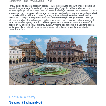
Doplávanie: 08:00 / Vyplávanie: 16:00
Janov, ležící na severozápadním pobřeží Itálie, je překrásné přístavní město bohaté na
historii, kulturu a námořní dědictví. Jeho starobylý přístav byl klíčovým bodem pro
obchod a průmysl již od středověku, což ho činí důležitým ekonomickým centrem. Město
je známé svými malebnými uličkami v historickém centru, které vás zavedou do minulosti
skrze úzké uličky, paláce a tržnice. Symboly města zahrnují akvárium, které patří k
největším v Evropě, a majestátní Lanterna, historický maják nad přístavem. Janov je
také spojen s bohatou kulinářskou tradicí, zahrnující typické ligurské pokrmy jako pesto,
focacciu a mořské plody, které si můžete vychutnat v mnoha restauracích a tradičních
trattoriích. S jeho kombinací historie, kultury, výborné gastronomie a malebného pobřeží
představuje Janov atraktivní destinaci pro milovníky italského života a bohatých
kulturních zážitků.
3. DEŇ (30. 8. 2027)
Neapol (Taliansko)