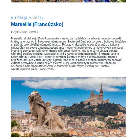
8. DEŇ (4. 9. 2027)
Marseille (Francúzsko)
Doplávanie: 08:00
Marseille, druhé najväčšie francúzske mesto, sa nachádza na juhovýchodnom pobreží
krajiny a je bránou k Stredozemnému moru. Svoje unikátne postavenie a bohatou históriou
si udržuje ako dôležité námorné mesto. Prístav v Marseille je považovaný za jeden z
najstarších na svete a ponúka pestrý mix modernej architektúry a historických pamiatok.
Mesto je domovom slávneho Múzea námornej histórie, kde je možné objaviť bohatú
námornú tradíciu regiónu. Marseille je tiež známe svojimi malebnými štvrťami, ako je
Starý prístav (Vieux-Port), ktorý je centrom života v meste s reštauráciami, trhmi a
príležitosťami pre vodné aktivity. Okrem toho mesto ponúka mnoho kultúrnych podujatí,
vrátane festivalov a umeleckých výstav. S jej kozmopolitným prostredím, bohatou
históriou a námornou atmosférou je Marseille atraktívnym cieľom pre turistov
navštevujúcich južné Francúzsko.