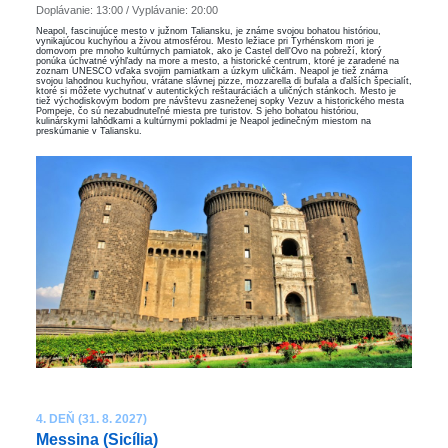
Doplávanie: 13:00 / Vyplávanie: 20:00
Neapol, fascinujúce mesto v južnom Taliansku, je známe svojou bohatou históriou,
vynikajúcou kuchyňou a živou atmosférou. Mesto ležiace pri Tyrhénskom mori je
domovom pre mnoho kultúrnych pamiatok, ako je Castel dell'Ovo na pobreží, ktorý
ponúka úchvatné výhľady na more a mesto, a historické centrum, ktoré je zaradené na
zoznam UNESCO vďaka svojim pamiatkam a úzkym uličkám. Neapol je tiež známa
svojou lahodnou kuchyňou, vrátane slávnej pizze, mozzarella di bufala a ďalších špecialít,
ktoré si môžete vychutnať v autentických reštauráciách a uličných stánkoch. Mesto je
tiež východiskovým bodom pre návštevu zasneženej sopky Vezuv a historického mesta
Pompeje, čo sú nezabudnuteľné miesta pre turistov. S jeho bohatou históriou,
kulinárskymi lahôdkami a kultúrnymi pokladmi je Neapol jedinečným miestom na
preskúmanie v Taliansku.
4. DEŇ (31. 8. 2027)
Messina (Sicília)