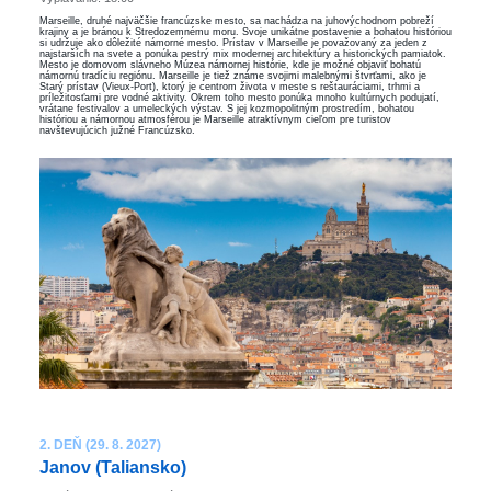
Marseille, druhé najväčšie francúzske mesto, sa nachádza na juhovýchodnom pobreží
krajiny a je bránou k Stredozemnému moru. Svoje unikátne postavenie a bohatou históriou
si udržuje ako dôležité námorné mesto. Prístav v Marseille je považovaný za jeden z
najstarších na svete a ponúka pestrý mix modernej architektúry a historických pamiatok.
Mesto je domovom slávneho Múzea námornej histórie, kde je možné objaviť bohatú
námornú tradíciu regiónu. Marseille je tiež známe svojimi malebnými štvrťami, ako je
Starý prístav (Vieux-Port), ktorý je centrom života v meste s reštauráciami, trhmi a
príležitosťami pre vodné aktivity. Okrem toho mesto ponúka mnoho kultúrnych podujatí,
vrátane festivalov a umeleckých výstav. S jej kozmopolitným prostredím, bohatou
históriou a námornou atmosférou je Marseille atraktívnym cieľom pre turistov
navštevujúcich južné Francúzsko.
2. DEŇ (29. 8. 2027)
Janov (Taliansko)