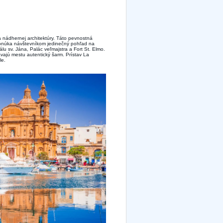
 a nádhernej architektúry. Táto pevnostná
onúka návštevníkom jedinečný pohľad na
u sv. Jána, Palác veľmajstra a Fort St. Elmo.
vajú mestu autentický šarm. Prístav La
le.