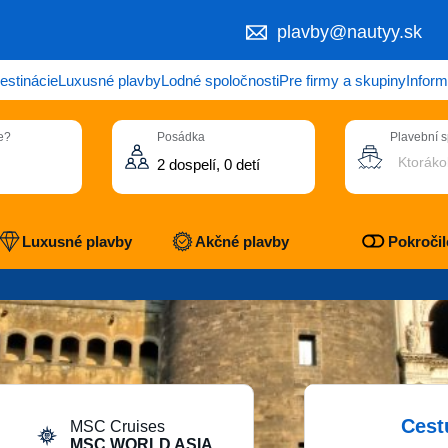
plavby@nautyy.sk
estinácie
Luxusné plavby
Lodné spoločnosti
Pre firmy a skupiny
Inform
e?
Posádka
Plavební 
Ktoráko
Luxusné plavby
Akčné plavby
Pokročilé
Cest
MSC Cruises
MSC WORLD ASIA