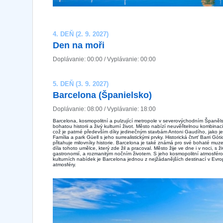
4. DEŇ (2. 9. 2027)
Den na moři
Doplávanie: 00:00 / Vyplávanie: 00:00
5. DEŇ (3. 9. 2027)
Barcelona ​​(Španielsko)
Doplávanie: 08:00 / Vyplávanie: 18:00
Barcelona, kosmopolitní a pulzující metropole v severovýchodním Španěls
bohatou historii a živý kulturní život. Město nabízí neuvěřitelnou kombina
což je patrné především díky jedinečným stavbám Antoni Gaudího, jako
Família a park Güell s jeho surrealistickými prvky. Historická čtvrť Barri Gò
přitahuje milovníky historie. Barcelona je také známá pro své bohaté muz
díla tohoto umělce, který zde žil a pracoval. Město žije ve dne i v noci, s 
gastronomií, a rozmanitým nočním životem. S jeho kosmopolitní atmosfér
kulturních nabídek je Barcelona jednou z nejžádanějších destinací v Evrop
atmosféry.