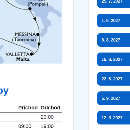
25. 7. 2027
1. 8. 2027
8. 8. 2027
15. 8. 2027
22. 8. 2027
by
5. 9. 2027
Príchod
Odchod
20:00
12. 9. 2027
09:00
19:00