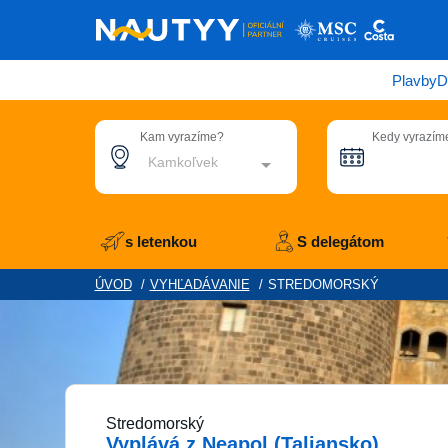
Plavby
D
Kam vyrazíme?
Kedy vyrazím
Kamkoľvek
s letenkou
S delegátom
ÚVOD
/
VYHĽADÁVANIE
/
STREDOMORSKÝ
Stredomorský
Vyplává z Neapol (Taliansko)