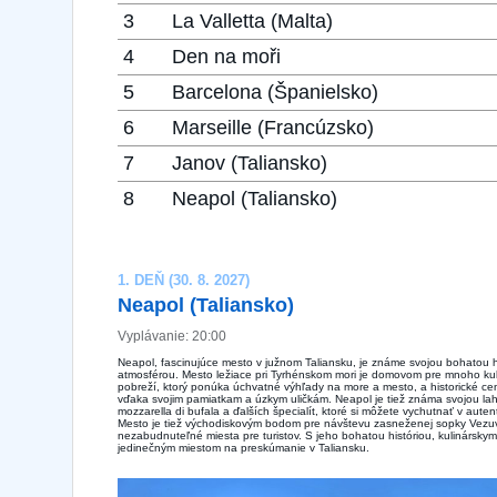
3
La Valletta (Malta)
4
Den na moři
5
Barcelona ​​(Španielsko)
6
Marseille (Francúzsko)
7
Janov (Taliansko)
8
Neapol (Taliansko)
1. DEŇ (30. 8. 2027)
Neapol (Taliansko)
Vyplávanie: 20:00
Neapol, fascinujúce mesto v južnom Taliansku, je známe svojou bohatou h
atmosférou. Mesto ležiace pri Tyrhénskom mori je domovom pre mnoho kult
pobreží, ktorý ponúka úchvatné výhľady na more a mesto, a historické 
vďaka svojim pamiatkam a úzkym uličkám. Neapol je tiež známa svojou la
mozzarella di bufala a ďalších špecialít, ktoré si môžete vychutnať v auten
Mesto je tiež východiskovým bodom pre návštevu zasneženej sopky Vezuv
nezabudnuteľné miesta pre turistov. S jeho bohatou históriou, kulinárskym
jedinečným miestom na preskúmanie v Taliansku.