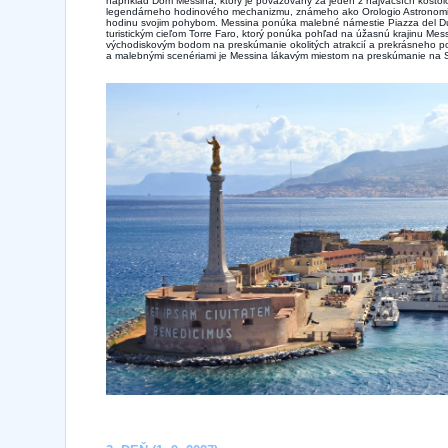
napríklad Dóm Messina, ktorý je považovaný za jeden z najväčších kostol
legendárneho hodinového mechanizmu, známeho ako Orologio Astronomico
hodinu svojim pohybom. Messina ponúka malebné námestie Piazza del D
turistickým cieľom Torre Faro, ktorý ponúka pohľad na úžasnú krajinu Mes
východiskovým bodom na preskúmanie okolitých atrakcií a prekrásneho pob
a malebnými scenériami je Messina lákavým miestom na preskúmanie na Sic