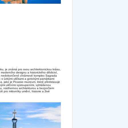
ku, je známá pro svou architektonickou krásu,
ci moderního designu a historického dědictví,
 je nedokončené chrámové komplex Sagrada
tic s úzkými uličkami a gotickými památkami
ea, jako je Picasso muzeum, které představuje
živými uličními vystoupeními, vyhlášenou
ou, nádhernou architekturou a bezpočtem
ě pro milovníky umění, historie a živé