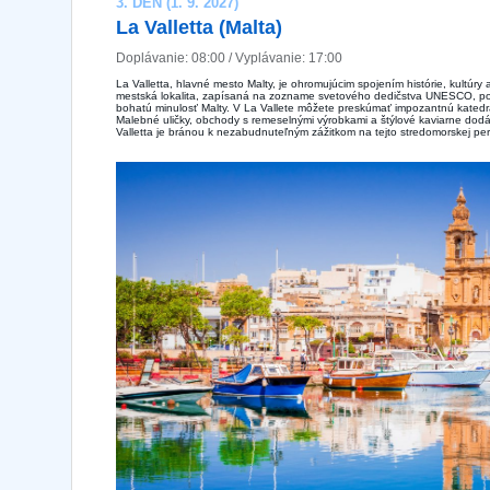
3. DEŇ (1. 9. 2027)
La Valletta (Malta)
Doplávanie: 08:00 / Vyplávanie: 17:00
La Valletta, hlavné mesto Malty, je ohromujúcim spojením histórie, kultúry
mestská lokalita, zapísaná na zozname svetového dedičstva UNESCO, p
bohatú minulosť Malty. V La Vallete môžete preskúmať impozantnú katedrál
Malebné uličky, obchody s remeselnými výrobkami a štýlové kaviarne dodá
Valletta je bránou k nezabudnuteľným zážitkom na tejto stredomorskej per