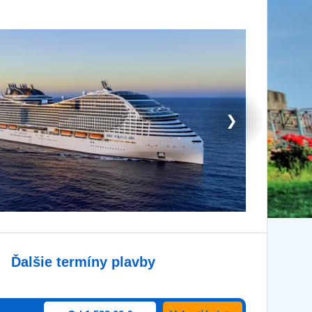
❯
Ďalšie termíny plavby