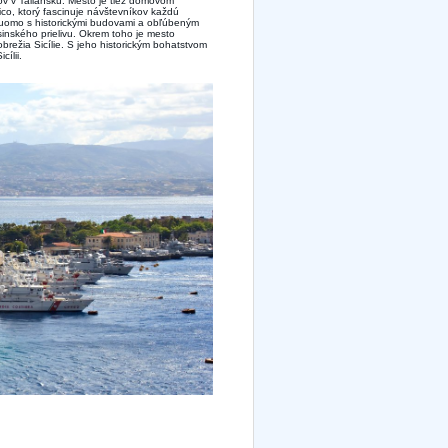
ov v Taliansku. Mesto je tiež domovom
, ktorý fascinuje návštevníkov každú
uomo s historickými budovami a obľúbeným
sinského prielivu. Okrem toho je mesto
režia Sicílie. S jeho historickým bohatstvom
ílii.