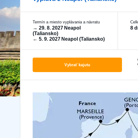
Termín a miesto vyplávania a návratu
Cel
→
29. 8. 2027
Neapol
8 d
(Taliansko)
←
5. 9. 2027
Neapol (Taliansko)
Vybrať kajutu