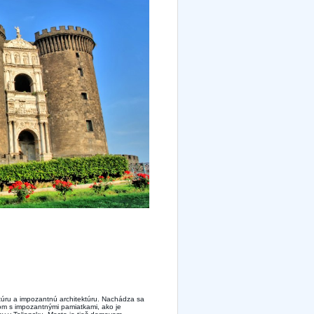
kultúru a impozantnú architektúru. Nachádza sa
om s impozantnými pamiatkami, ako je