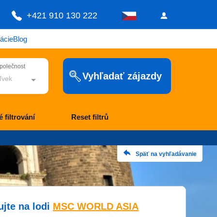
+421 910 130 222
ácie
Blog
společnost
Vyhľadať zájazdy
ľvek
 filtrování
Reset filtrů
Späť na vyhľadávanie
ujte na lodi
MSC WORLD ASIA