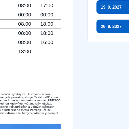
08:00
17:00
19. 9. 2027
00:00
00:00
08:00
18:00
26. 9. 2027
08:00
18:00
08:00
16:00
13:00
istóriou, vynikajúcou kuchyňou a živou
úrnych pamiatok, ako je Castel dell'Ovo na
centrum, ktoré je zaradené na zoznam UNESCO
hodnou kuchyňou, vrátane slávnej pizze,
tických reštauráciách a uličných stánkoch.
 a historického mesta Pompeje, čo sú
i lahôdkami a kultúrnymi pokladmi je Neapol