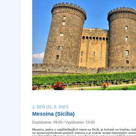
2. DEŇ (31. 8. 2027)
Messina (Sicília)
Doplávanie: 09:00 / Vyplávanie: 19:00
Messina, jedno z najdôležitejších miest na Sicílii, je bohaté na históriu, 
na severovýchodnom pobreží ostrova a je známe svojim historickým centr