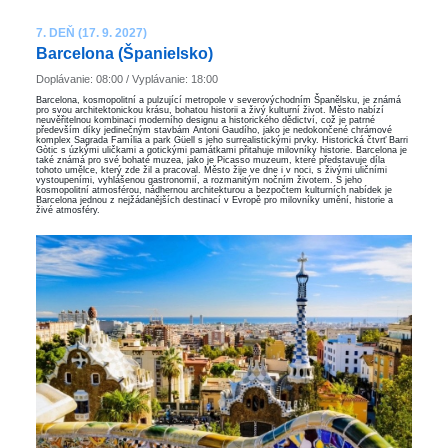
7. DEŇ (17. 9. 2027)
Barcelona ​​(Španielsko)
Doplávanie: 08:00 / Vyplávanie: 18:00
Barcelona, kosmopolitní a pulzující metropole v severovýchodním Španělsku, je známá
pro svou architektonickou krásu, bohatou historii a živý kulturní život. Město nabízí
neuvěřitelnou kombinaci moderního designu a historického dědictví, což je patrné
především díky jedinečným stavbám Antoni Gaudího, jako je nedokončené chrámové
komplex Sagrada Família a park Güell s jeho surrealistickými prvky. Historická čtvrť Barri
Gòtic s úzkými uličkami a gotickými památkami přitahuje milovníky historie. Barcelona je
také známá pro své bohaté muzea, jako je Picasso muzeum, které představuje díla
tohoto umělce, který zde žil a pracoval. Město žije ve dne i v noci, s živými uličními
vystoupeními, vyhlášenou gastronomií, a rozmanitým nočním životem. S jeho
kosmopolitní atmosférou, nádhernou architekturou a bezpočtem kulturních nabídek je
Barcelona jednou z nejžádanějších destinací v Evropě pro milovníky umění, historie a
živé atmosféry.