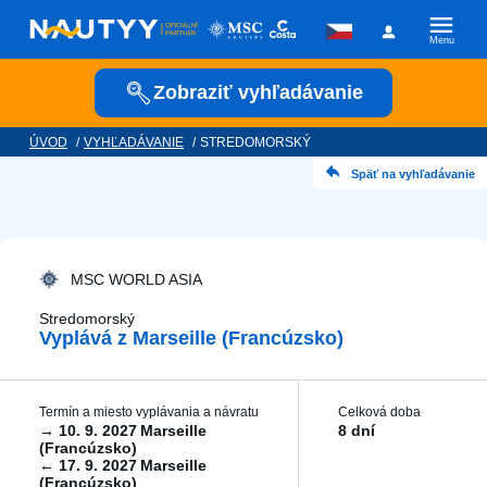
Menu
Zobraziť vyhľadávanie
ÚVOD
/
VYHĽADÁVANIE
/
STREDOMORSKÝ
Kam vyrazíme?
Späť na vyhľadávanie
Kamkoľvek
Kedy vyrazíme?
MSC WORLD ASIA
Stredomorský
Vyplává z Marseille (Francúzsko)
Posádka
Termín a miesto vyplávania a návratu
Celková doba
→
10. 9. 2027
Marseille
8 dní
(Francúzsko)
←
17. 9. 2027
Marseille
Plavební společnost
(Francúzsko)