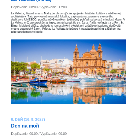
Doplávanie: 08:00 / Vyplávanie: 17:00
La Valletta, hlavné mesto Malty, je ohromujúcim spojením histórie, kultúry a nádhernej
architektúry. Táto pevnostná mestská lokalita, zapísaná na zozname svetového
dedičstva UNESCO, ponúka návštevníkom jedinečný pohľad na bohatú minulosť Malty. V
La Vallete môžete preskúmať impozantnú katedrálu sv. Jána, Palác veľmajstra a Fort St.
Elmo. Malebné uličky, obchody s remeselnými výrobkami a štýlové kaviarne dodávajú
mestu autentický šarm. Prístav La Valletta je bránou k nezabudnuteľným zážitkom na
tejto stredomorskej perle.
6. DEŇ (16. 9. 2027)
Den na moři
Doplávanie: 00:00 / Vyplávanie: 00:00