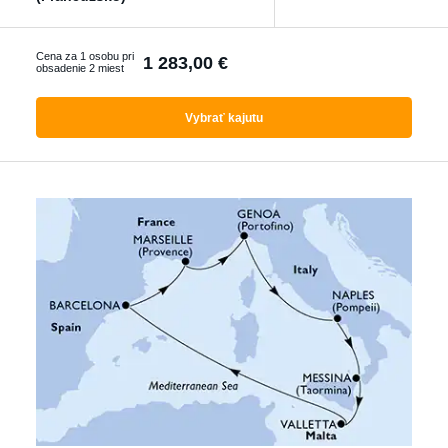
Ktorákoľvek
Cena za 1 osobu pri
1 283,00 €
obsadenie 2 miest
Vyhľadať zájazdy
Vybrať kajutu
s letenkou
S delegátom
Luxusné plavby
Akčné plavby
Pokročilé filtrování
Reset filtrů