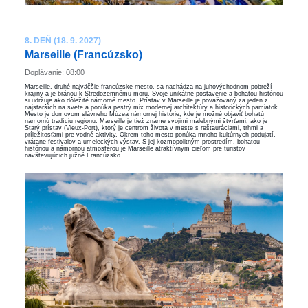
8. DEŇ (18. 9. 2027)
Marseille (Francúzsko)
Doplávanie: 08:00
Marseille, druhé najväčšie francúzske mesto, sa nachádza na juhovýchodnom pobreží
krajiny a je bránou k Stredozemnému moru. Svoje unikátne postavenie a bohatou históriou
si udržuje ako dôležité námorné mesto. Prístav v Marseille je považovaný za jeden z
najstarších na svete a ponúka pestrý mix modernej architektúry a historických pamiatok.
Mesto je domovom slávneho Múzea námornej histórie, kde je možné objaviť bohatú
námornú tradíciu regiónu. Marseille je tiež známe svojimi malebnými štvrťami, ako je
Starý prístav (Vieux-Port), ktorý je centrom života v meste s reštauráciami, trhmi a
príležitosťami pre vodné aktivity. Okrem toho mesto ponúka mnoho kultúrnych podujatí,
vrátane festivalov a umeleckých výstav. S jej kozmopolitným prostredím, bohatou
históriou a námornou atmosférou je Marseille atraktívnym cieľom pre turistov
navštevujúcich južné Francúzsko.