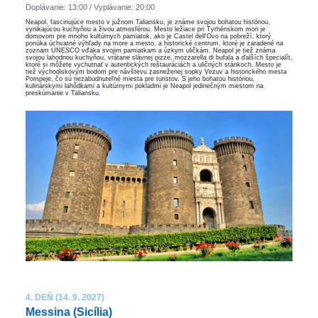
Doplávanie: 13:00 / Vyplávanie: 20:00
Neapol, fascinujúce mesto v južnom Taliansku, je známe svojou bohatou históriou,
vynikajúcou kuchyňou a živou atmosférou. Mesto ležiace pri Tyrhénskom mori je
domovom pre mnoho kultúrnych pamiatok, ako je Castel dell'Ovo na pobreží, ktorý
ponúka úchvatné výhľady na more a mesto, a historické centrum, ktoré je zaradené na
zoznam UNESCO vďaka svojim pamiatkam a úzkym uličkám. Neapol je tiež známa
svojou lahodnou kuchyňou, vrátane slávnej pizze, mozzarella di bufala a ďalších špecialít,
ktoré si môžete vychutnať v autentických reštauráciách a uličných stánkoch. Mesto je
tiež východiskovým bodom pre návštevu zasneženej sopky Vezuv a historického mesta
Pompeje, čo sú nezabudnuteľné miesta pre turistov. S jeho bohatou históriou,
kulinárskymi lahôdkami a kultúrnymi pokladmi je Neapol jedinečným miestom na
preskúmanie v Taliansku.
4. DEŇ (14. 9. 2027)
Messina (Sicília)