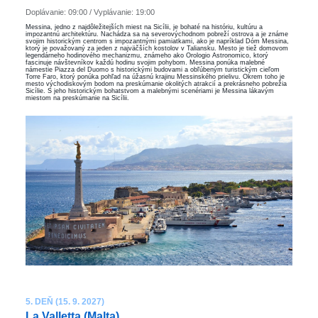
Doplávanie: 09:00 / Vyplávanie: 19:00
Messina, jedno z najdôležitejších miest na Sicílii, je bohaté na históriu, kultúru a
impozantnú architektúru. Nachádza sa na severovýchodnom pobreží ostrova a je známe
svojim historickým centrom s impozantnými pamiatkami, ako je napríklad Dóm Messina,
ktorý je považovaný za jeden z najväčších kostolov v Taliansku. Mesto je tiež domovom
legendárneho hodinového mechanizmu, známeho ako Orologio Astronomico, ktorý
fascinuje návštevníkov každú hodinu svojim pohybom. Messina ponúka malebné
námestie Piazza del Duomo s historickými budovami a obľúbeným turistickým cieľom
Torre Faro, ktorý ponúka pohľad na úžasnú krajinu Messinského prielivu. Okrem toho je
mesto východiskovým bodom na preskúmanie okolitých atrakcií a prekrásneho pobrežia
Sicílie. S jeho historickým bohatstvom a malebnými scenériami je Messina lákavým
miestom na preskúmanie na Sicílii.
5. DEŇ (15. 9. 2027)
La Valletta (Malta)