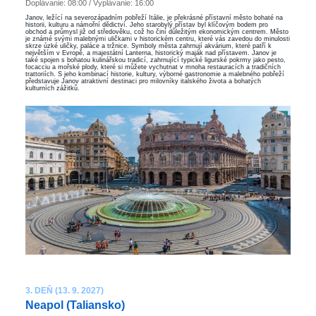
Doplávanie: 08:00 / Vyplávanie: 16:00
Janov, ležící na severozápadním pobřeží Itálie, je překrásné přístavní město bohaté na
historii, kulturu a námořní dědictví. Jeho starobylý přístav byl klíčovým bodem pro
obchod a průmysl již od středověku, což ho činí důležitým ekonomickým centrem. Město
je známé svými malebnými uličkami v historickém centru, které vás zavedou do minulosti
skrze úzké uličky, paláce a tržnice. Symboly města zahrnují akvárium, které patří k
největším v Evropě, a majestátní Lanterna, historický maják nad přístavem. Janov je
také spojen s bohatou kulinářskou tradicí, zahrnující typické ligurské pokrmy jako pesto,
focacciu a mořské plody, které si můžete vychutnat v mnoha restauracích a tradičních
trattoriích. S jeho kombinací historie, kultury, výborné gastronomie a malebného pobřeží
představuje Janov atraktivní destinaci pro milovníky italského života a bohatých
kulturních zážitků.
3. DEŇ (13. 9. 2027)
Neapol (Taliansko)