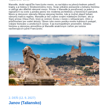
Marseille, druhé najväčšie francúzske mesto, sa nachádza na juhovýchodnom pobreží
krajiny a je bránou k Stredozemnému moru. Svoje unikátne postavenie a bohatou históriou
si udržuje ako dôležité námorné mesto. Prístav v Marseille je považovaný za jeden z
najstarších na svete a ponúka pestrý mix modernej architektúry a historických pamiatok.
Mesto je domovom slávneho Múzea námornej histórie, kde je možné objaviť bohatú
námornú tradíciu regiónu. Marseille je tiež známe svojimi malebnými štvrťami, ako je
Starý prístav (Vieux-Port), ktorý je centrom života v meste s reštauráciami, trhmi a
príležitosťami pre vodné aktivity. Okrem toho mesto ponúka mnoho kultúrnych podujatí,
vrátane festivalov a umeleckých výstav. S jej kozmopolitným prostredím, bohatou
históriou a námornou atmosférou je Marseille atraktívnym cieľom pre turistov
navštevujúcich južné Francúzsko.
2. DEŇ (12. 9. 2027)
Janov (Taliansko)