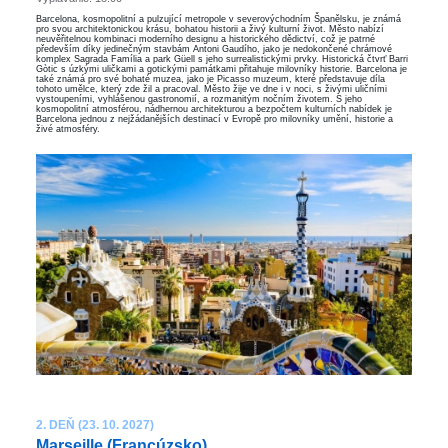
Barcelona, kosmopolitní a pulzující metropole v severovýchodním Španělsku, je známá
pro svou architektonickou krásu, bohatou historii a živý kulturní život. Město nabízí
neuvěřitelnou kombinaci moderního designu a historického dědictví, což je patrné
především díky jedinečným stavbám Antoni Gaudího, jako je nedokončené chrámové
komplex Sagrada Família a park Güell s jeho surrealistickými prvky. Historická čtvrť Barri
Gòtic s úzkými uličkami a gotickými památkami přitahuje milovníky historie. Barcelona je
také známá pro své bohaté muzea, jako je Picasso muzeum, které představuje díla
tohoto umělce, který zde žil a pracoval. Město žije ve dne i v noci, s živými uličními
vystoupeními, vyhlášenou gastronomií, a rozmanitým nočním životem. S jeho
kosmopolitní atmosférou, nádhernou architekturou a bezpočtem kulturních nabídek je
Barcelona jednou z nejžádanějších destinací v Evropě pro milovníky umění, historie a
živé atmosféry.
2. DEŇ (23. 10. 2027)
Marseille (Francúzsko)