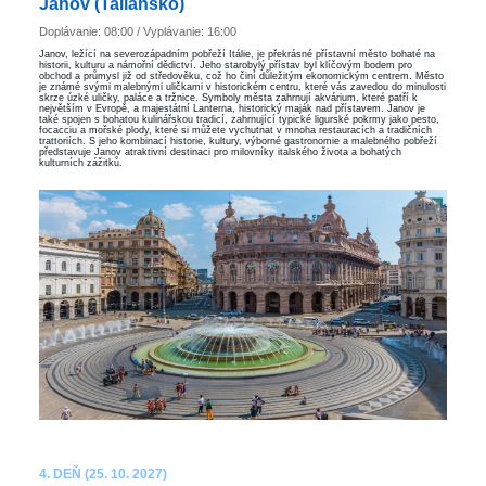
Janov (Taliansko)
Doplávanie: 08:00 / Vyplávanie: 16:00
Janov, ležící na severozápadním pobřeží Itálie, je překrásné přístavní město bohaté na
historii, kulturu a námořní dědictví. Jeho starobylý přístav byl klíčovým bodem pro
obchod a průmysl již od středověku, což ho činí důležitým ekonomickým centrem. Město
je známé svými malebnými uličkami v historickém centru, které vás zavedou do minulosti
skrze úzké uličky, paláce a tržnice. Symboly města zahrnují akvárium, které patří k
největším v Evropě, a majestátní Lanterna, historický maják nad přístavem. Janov je
také spojen s bohatou kulinářskou tradicí, zahrnující typické ligurské pokrmy jako pesto,
focacciu a mořské plody, které si můžete vychutnat v mnoha restauracích a tradičních
trattoriích. S jeho kombinací historie, kultury, výborné gastronomie a malebného pobřeží
představuje Janov atraktivní destinaci pro milovníky italského života a bohatých
kulturních zážitků.
4. DEŇ (25. 10. 2027)