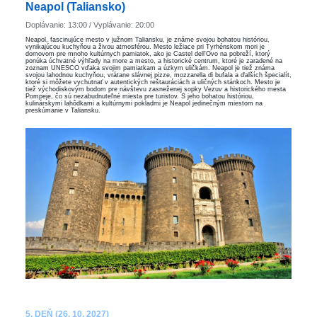
Neapol (Taliansko)
Doplávanie: 13:00 / Vyplávanie: 20:00
Neapol, fascinujúce mesto v južnom Taliansku, je známe svojou bohatou históriou,
vynikajúcou kuchyňou a živou atmosférou. Mesto ležiace pri Tyrhénskom mori je
domovom pre mnoho kultúrnych pamiatok, ako je Castel dell'Ovo na pobreží, ktorý
ponúka úchvatné výhľady na more a mesto, a historické centrum, ktoré je zaradené na
zoznam UNESCO vďaka svojim pamiatkam a úzkym uličkám. Neapol je tiež známa
svojou lahodnou kuchyňou, vrátane slávnej pizze, mozzarella di bufala a ďalších špecialít,
ktoré si môžete vychutnať v autentických reštauráciách a uličných stánkoch. Mesto je
tiež východiskovým bodom pre návštevu zasneženej sopky Vezuv a historického mesta
Pompeje, čo sú nezabudnuteľné miesta pre turistov. S jeho bohatou históriou,
kulinárskymi lahôdkami a kultúrnymi pokladmi je Neapol jedinečným miestom na
preskúmanie v Taliansku.
5. DEŇ (26. 10. 2027)