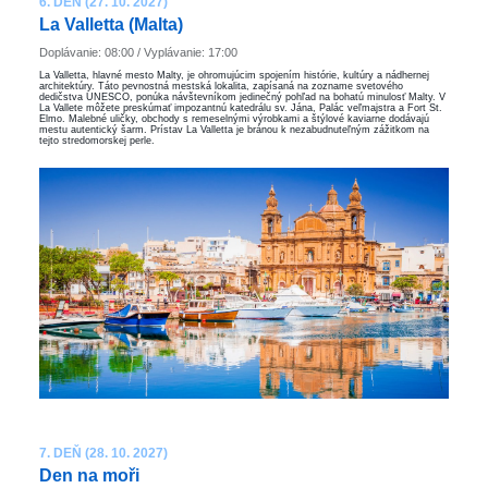
6. DEŇ (27. 10. 2027)
La Valletta (Malta)
Doplávanie: 08:00 / Vyplávanie: 17:00
La Valletta, hlavné mesto Malty, je ohromujúcim spojením histórie, kultúry a nádhernej
architektúry. Táto pevnostná mestská lokalita, zapísaná na zozname svetového
dedičstva UNESCO, ponúka návštevníkom jedinečný pohľad na bohatú minulosť Malty. V
La Vallete môžete preskúmať impozantnú katedrálu sv. Jána, Palác veľmajstra a Fort St.
Elmo. Malebné uličky, obchody s remeselnými výrobkami a štýlové kaviarne dodávajú
mestu autentický šarm. Prístav La Valletta je bránou k nezabudnuteľným zážitkom na
tejto stredomorskej perle.
7. DEŇ (28. 10. 2027)
Den na moři