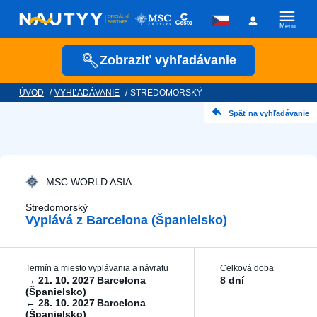
Menu
Zobraziť vyhľadávanie
ÚVOD
/
VYHĽADÁVANIE
/
STREDOMORSKÝ
Kam vyrazíme?
Späť na vyhľadávanie
Kamkoľvek
Kedy vyrazíme?
MSC WORLD ASIA
Stredomorský
Vyplává z Barcelona ​​(Španielsko)
Posádka
Termín a miesto vyplávania a návratu
Celková doba
→
21. 10. 2027
Barcelona ​​
8 dní
(Španielsko)
←
28. 10. 2027
Barcelona ​​
Plavební společnost
(Španielsko)