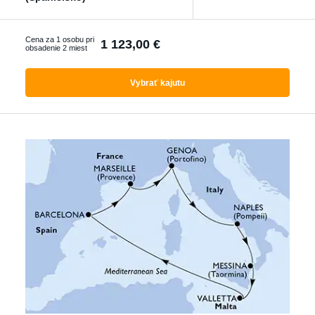
Ktorákoľvek
Cena za 1 osobu pri
1 123,00 €
obsadenie 2 miest
Vyhľadať zájazdy
Vybrať kajutu
s letenkou
S delegátom
Luxusné plavby
Akčné plavby
Pokročilé filtrování
Reset filtrů