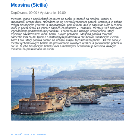
Messina (Sicília)
Doplávanie: 09:00 / Vyplávanie: 19:00
Messina, jedno z najdôležitejších miest na Sicílii, je bohaté na históriu, kultúru a
impozantnú architektúru. Nachádza sa na severovýchodnom pobreží ostrova a je známe
svojim historickým centrom s impozantnými pamiatkami, ako je napríklad Dóm Messina,
ktorý je považovaný za jeden z najväčších kostolov v Taliansku. Mesto je tiež domovom
legendárneho hodinového mechanizmu, známeho ako Orologio Astronomico, ktorý
fascinuje návštevníkov každú hodinu svojim pohybom. Messina ponúka malebné
námestie Piazza del Duomo s historickými budovami a obľúbeným turistickým cieľom
Torre Faro, ktorý ponúka pohľad na úžasnú krajinu Messinského prielivu. Okrem toho je
mesto východiskovým bodom na preskúmanie okolitých atrakcií a prekrásneho pobrežia
Sicílie. S jeho historickým bohatstvom a malebnými scenériami je Messina lákavým
miestom na preskúmanie na Sicílii.