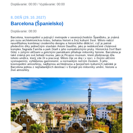
Doplávanie: 00:00 / Vyplávanie: 00:00
8. DEŇ (29. 10. 2027)
Barcelona ​​(Španielsko)
Doplávanie: 08:00
Barcelona, kosmopolitní a pulzující metropole v severovýchodním Španělsku, je známá
pro svou architektonickou krásu, bohatou historii a živý kulturní život. Město nabízí
neuvěřitelnou kombinaci moderního designu a historického dědictví, což je patrné
především díky jedinečným stavbám Antoni Gaudího, jako je nedokončené chrámové
komplex Sagrada Família a park Güell s jeho surrealistickými prvky. Historická čtvrť Barri
Gòtic s úzkými uličkami a gotickými památkami přitahuje milovníky historie. Barcelona je
také známá pro své bohaté muzea, jako je Picasso muzeum, které představuje díla
tohoto umělce, který zde žil a pracoval. Město žije ve dne i v noci, s živými uličními
vystoupeními, vyhlášenou gastronomií, a rozmanitým nočním životem. S jeho
kosmopolitní atmosférou, nádhernou architekturou a bezpočtem kulturních nabídek je
Barcelona jednou z nejžádanějších destinací v Evropě pro milovníky umění, historie a
živé atmosféry.