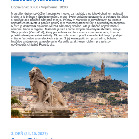
Doplávanie: 08:00 / Vyplávanie: 18:00
Marseille, druhé najväčšie francúzske mesto, sa nachádza na juhovýchodnom pobreží
krajiny a je bránou k Stredozemnému moru. Svoje unikátne postavenie a bohatou históriou
si udržuje ako dôležité námorné mesto. Prístav v Marseille je považovaný za jeden z
najstarších na svete a ponúka pestrý mix modernej architektúry a historických pamiatok.
Mesto je domovom slávneho Múzea námornej histórie, kde je možné objaviť bohatú
námornú tradíciu regiónu. Marseille je tiež známe svojimi malebnými štvrťami, ako je
Starý prístav (Vieux-Port), ktorý je centrom života v meste s reštauráciami, trhmi a
príležitosťami pre vodné aktivity. Okrem toho mesto ponúka mnoho kultúrnych podujatí,
vrátane festivalov a umeleckých výstav. S jej kozmopolitným prostredím, bohatou
históriou a námornou atmosférou je Marseille atraktívnym cieľom pre turistov
navštevujúcich južné Francúzsko.
3. DEŇ (24. 10. 2027)