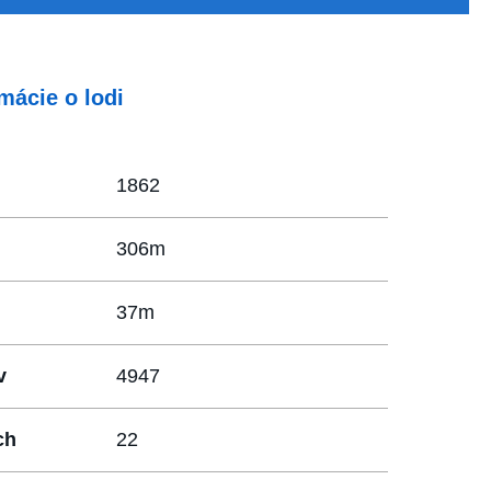
mácie o lodi
1862
306m
37m
v
4947
ch
22