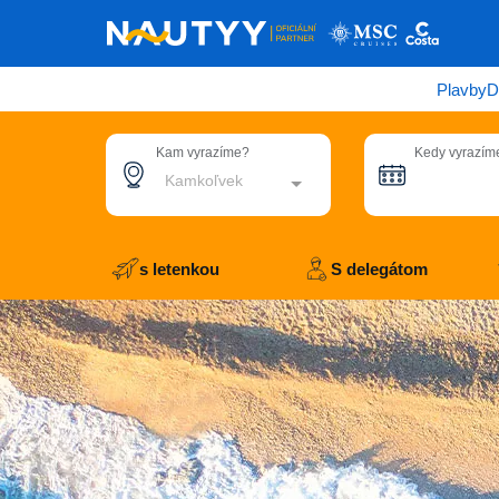
Plavby
D
Kam vyrazíme?
Kedy vyrazím
Kamkoľvek
s letenkou
S delegátom