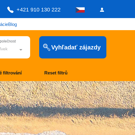
+421 910 130 222
ácie
Blog
společnost
Vyhľadať zájazdy
ľvek
 filtrování
Reset filtrů