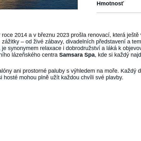
Hmotnosť
roce 2014 a v březnu 2023 prošla renovací, která ještě v
zážitky – od živé zábavy, divadelních představení a tema
je synonymem relaxace i dobrodružství a láká k objevov
ídního lázeňského centra
Samsara Spa
, kde si každý naj
lóny ani prostorné paluby s výhledem na moře. Každý deta
i hosté mohou plně užít každou chvíli své plavby.