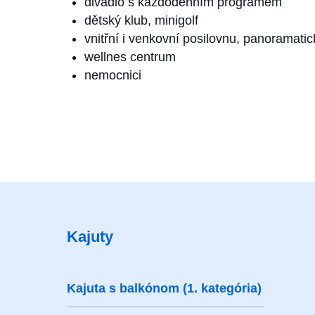
divadlo s každodenním programem
dětský klub, minigolf
vnitřní i venkovní posilovnu, panoramatic
wellnes centrum
nemocnici
Kajuty
Kajuta s balkónom (1. kategória)