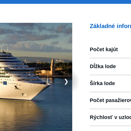
Základné infor
Počet kajút
Dĺžka lode
❯
Šírka lode
Počet pasažiero
Rýchlosť v uzlo