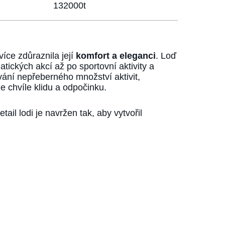
132000t
íce zdůraznila její
komfort a eleganci
. Loď
tických akcí až po sportovní aktivity a
ání nepřeberného množství aktivit,
de chvíle klidu a odpočinku.
il lodi je navržen tak, aby vytvořil