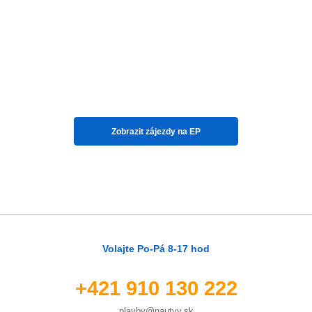
Ktorákoľvek
Vyhľadať zájazdy
s letenkou
Zobrazit zájezdy na
EP
S delegátom
Luxusné plavby
Akčné plavby
Volajte Po-Pá 8-17 hod
Pokročilé filtrování
+421 910 130 222
Reset filtrů
plavby@nautyy.sk