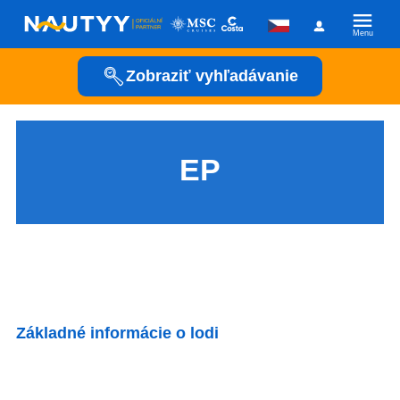
Menu
Zobraziť vyhľadávanie
Kam vyrazíme?
Kamkoľvek
EP
Kedy vyrazíme?
Posádka
Základné informácie o lodi
Plavební společnost