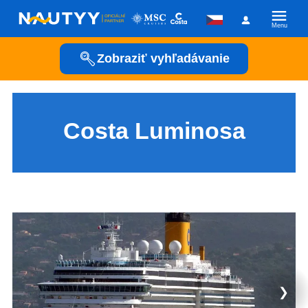
Menu
Zobraziť vyhľadávanie
Kam vyrazíme?
Kamkoľvek
Costa Luminosa
Kedy vyrazíme?
Posádka
❯
Plavební společnost