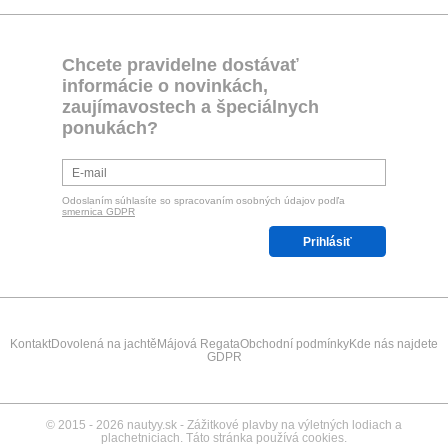
Chcete pravidelne dostávať
informácie o novinkách,
zaujímavostech a špeciálnych
ponukách?
Odoslaním súhlasíte so spracovaním osobných údajov podľa
smernica GDPR
Prihlásiť
Kontakt
Dovolená na jachtě
Májová Regata
Obchodní podmínky
Kde nás najdete
GDPR
©
2015 - 2026
nautyy.sk
- Zážitkové plavby na výletných lodiach a
plachetniciach. Táto stránka používá cookies.