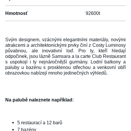
Hmotnosť
92600t
Svým designem, vzácnými elegantními materiály, novými
atrakcemi a architektonickými prvky činí z Costy Luminosy
půvabnou, ale inovativní loď. Pro ty, kteří hledají
odpočinek, jsou lázně Samsara a la carte Club Restaurant
s uspokojí i ty nejnáročnější gurmány. Lodní balkony a
paluby u bazénu s prosklenou střechou a venkovní obří
obrazovkou nabízejí mnoho jedinečných výhledů.
Na palubě naleznete například:
5 restaurací a 12 barů
7 bazény