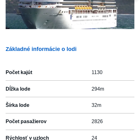
Ktorákoľvek
Vyhľadať zájazdy
Základné informácie o lodi
s letenkou
S delegátom
Počet kajút
1130
Luxusné plavby
Dĺžka lode
294m
Akčné plavby
Šírka lode
32m
Pokročilé filtrování
Počet pasažierov
2826
Reset filtrů
Rýchlosť v uzloch
24