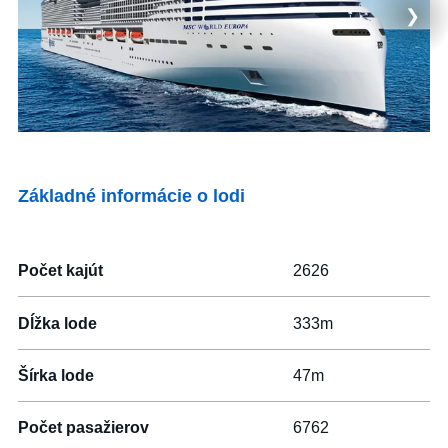
❯
Ktorákoľvek
Vyhľadať zájazdy
s letenkou
Základné informácie o lodi
S delegátom
Luxusné plavby
Počet kajút
2626
Akčné plavby
Dĺžka lode
333m
Pokročilé filtrování
Šírka lode
47m
Reset filtrů
Počet pasažierov
6762