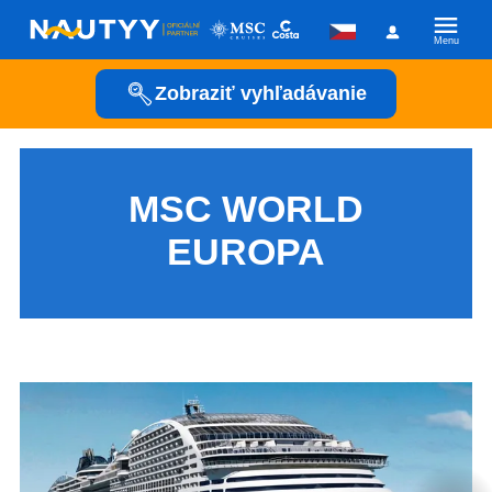
Menu
Zobraziť vyhľadávanie
Kam vyrazíme?
Kamkoľvek
MSC WORLD
EUROPA
Kedy vyrazíme?
Posádka
Plavební společnost