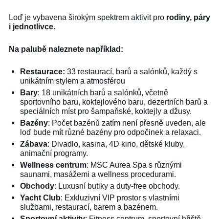
Loď je vybavena širokým spektrem aktivit pro
rodiny, páry
i jednotlivce.
Na palubě naleznete například:
Restaurace:
33 restaurací, barů a salónků, každý s
unikátním stylem a atmosférou
Bary
: 18 unikátních barů a salónků, včetně
sportovního baru, koktejlového baru, dezertních barů a
speciálních míst pro šampaňské, koktejly a džusy.
Bazény
: Počet bazénů zatím není přesně uveden, ale
loď bude mít různé bazény pro odpočinek a relaxaci.
Zábava
: Divadlo, kasina, 4D kino, dětské kluby,
animační programy.
Wellness centrum
: MSC Aurea Spa s různými
saunami, masážemi a wellness procedurami.
Obchody
: Luxusní butiky a duty-free obchody.
Yacht Club
: Exkluzivní VIP prostor s vlastními
službami, restaurací, barem a bazénem.
Sportovní aktivity
: Fitness centrum, sportovní hřiště,