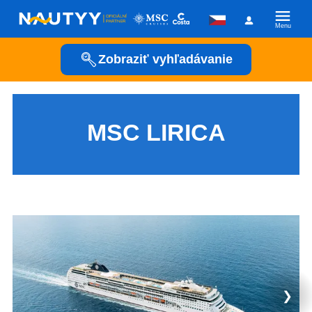
Menu
Zobraziť vyhľadávanie
Kam vyrazíme?
Kamkoľvek
MSC LIRICA
Kedy vyrazíme?
Posádka
❯
Plavební společnost