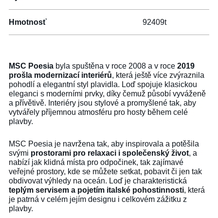
Hmotnosť
92409t
MSC Poesia
byla spuštěna v roce 2008 a v roce
2019
prošla modernizací interiérů
, která ještě více zvýraznila
pohodlí a elegantní styl plavidla. Loď spojuje klasickou
eleganci s moderními prvky, díky čemuž působí vyváženě
a přívětivě. Interiéry jsou stylové a promyšlené tak, aby
vytvářely příjemnou atmosféru pro hosty během celé
plavby.
MSC Poesia je navržena tak, aby inspirovala a potěšila
svými
prostorami pro relaxaci i společenský život
, a
nabízí jak klidná místa pro odpočinek, tak zajímavé
veřejné prostory, kde se můžete setkat, pobavit či jen tak
obdivovat výhledy na oceán. Loď je charakteristická
teplým servisem a pojetím italské pohostinnosti
, která
je patrná v celém jejím designu i celkovém zážitku z
plavby.