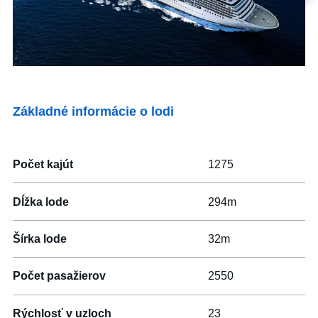
Ktorákoľvek
Vyhľadať zájazdy
Základné informácie o lodi
s letenkou
S delegátom
Počet kajút
1275
Luxusné plavby
Dĺžka lode
294m
Akčné plavby
Šírka lode
32m
Pokročilé filtrování
Počet pasažierov
2550
Reset filtrů
Rýchlosť v uzloch
23