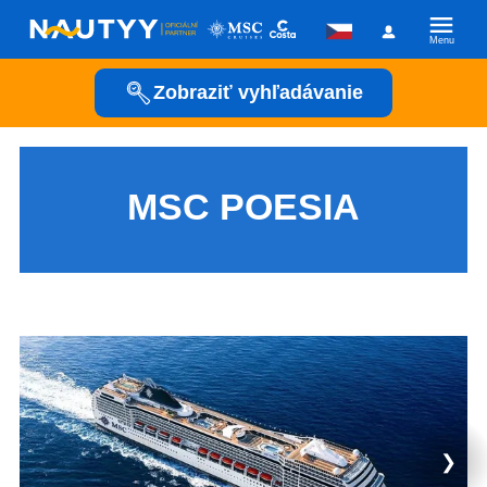
Menu
Zobraziť vyhľadávanie
Kam vyrazíme?
Kamkoľvek
MSC POESIA
Kedy vyrazíme?
Posádka
❯
Plavební společnost