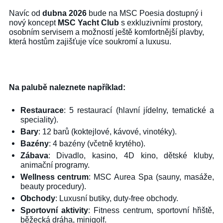
Navíc od
dubna 2026
bude na MSC Poesia dostupný i
nový koncept
MSC Yacht Club
s exkluzivními prostory,
osobním servisem a možností ještě komfortnější plavby,
která hostům zajišťuje více soukromí a luxusu.
Na palubě naleznete například:
Restaurace
: 5 restaurací (hlavní jídelny, tematické a
speciality).
Bary
: 12 barů (koktejlové, kávové, vinotéky).
Bazény
: 4 bazény (včetně krytého).
Zábava
: Divadlo, kasino, 4D kino, dětské kluby,
animační programy.
Wellness centrum
: MSC Aurea Spa (sauny, masáže,
beauty procedury).
Obchody
: Luxusní butiky, duty-free obchody.
Sportovní aktivity
: Fitness centrum, sportovní hřiště,
běžecká dráha, minigolf.