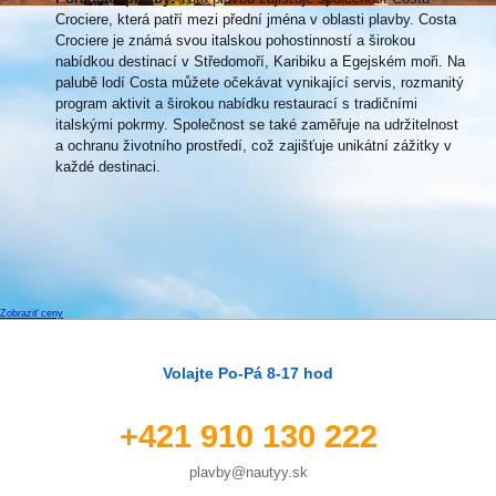
Crociere, která patří mezi přední jména v oblasti plavby. Costa
Crociere je známá svou italskou pohostinností a širokou
nabídkou destinací v Středomoří, Karibiku a Egejském moři. Na
palubě lodí Costa můžete očekávat vynikající servis, rozmanitý
program aktivit a širokou nabídku restaurací s tradičními
italskými pokrmy. Společnost se také zaměřuje na udržitelnost
a ochranu životního prostředí, což zajišťuje unikátní zážitky v
každé destinaci.
Zobraziť ceny
Volajte Po-Pá 8-17 hod
+421 910 130 222
plavby@nautyy.sk