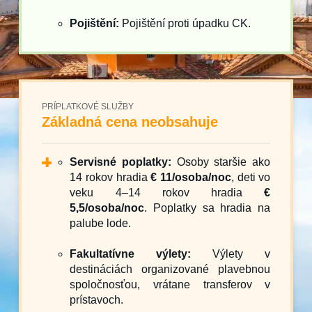
Pojištění:
Pojištění proti úpadku CK.
PRÍPLATKOVÉ SLUŽBY
Základná cena neobsahuje
Servisné poplatky:
Osoby staršie ako
14 rokov hradia
€ 11/osoba/noc
, deti vo
veku 4–14 rokov hradia
€
5,5/osoba/noc
. Poplatky sa hradia na
palube lode.
Fakultatívne výlety:
Výlety v
destináciách organizované plavebnou
spoločnosťou, vrátane transferov v
prístavoch.