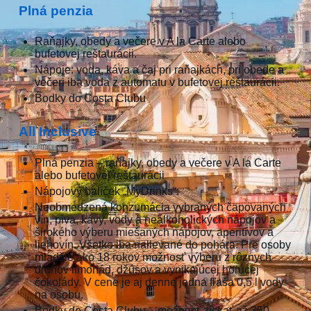
Plná penzia
Raňajky, obedy a večere v A la Carte alebo
bufetovej reštaurácii.
Nápoje: voda, káva a čaj pri raňajkách, pri obede a
večeri iba voda z automatu v bufetovej reštaurácii.
Bodky do Costa Clubu
All Inclusive
Plná penzia – raňajky, obedy a večere v A la Carte
alebo bufetovej reštaurácii
Nápojový balíček „MyDrinks“:
Neobmedzená konzumácia vybraných čapovaných
vín, piva, kávy, vody a nealkoholických nápojov a
širokého výberu miešaných nápojov, aperitívov a
liehovín. Všetko iba nalievané do pohára. Pre osoby
mladšie ako 18 rokov možnosť výberu z rôznych
druhov limonád, džúsov a vynikajúcej horúcej
čokolády. V cene je aj denne jedna fľaša 0,5 l vody
na osobu.
Bodky do Costa Clubu – možnosť získať až 350