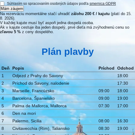
Súhlasím so spracovaním osobných údajov podľa
smernica GDPR
Mám záujem
Na rezerváciu momentálne stačí uhradiť
zálohu 200 € / kajutu
(platí do 15.
8. 2026).
V každej kajute musí byť aspoň jedna dospelá osoba.
Ak v kajute cestuje iba jeden dospelý, prvé dieťa má zvýhodnenú cenu so
zľavou 5 %
z ceny dospelého.
Plán plavby
Deň
Popis
Príchod
Odchod
1
Odjezd z Prahy do Savony
18:00
2
Príchod do Savony, nalodenie
17:30
3
Marseille, Francúzsko
09:00
18:00
4
Barcelona, Španielsko
09:00
19:00
5
Palma de Mallorca, Mallorca
07:30
17:00
6
Den na mori
7
Palermo, Sicilia
08:00
16:30
8
Civitavecchia (Rím), Taliansko
08:30
19:00