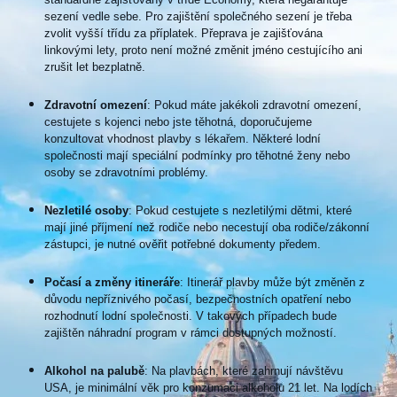
sezení vedle sebe. Pro zajištění společného sezení je třeba
zvolit vyšší třídu za příplatek. Přeprava je zajišťována
linkovými lety, proto není možné změnit jméno cestujícího ani
zrušit let bezplatně.
Zdravotní omezení
: Pokud máte jakékoli zdravotní omezení,
cestujete s kojenci nebo jste těhotná, doporučujeme
konzultovat vhodnost plavby s lékařem. Některé lodní
společnosti mají speciální podmínky pro těhotné ženy nebo
osoby se zdravotními problémy.
Nezletilé osoby
: Pokud cestujete s nezletilými dětmi, které
mají jiné příjmení než rodiče nebo necestují oba rodiče/zákonní
zástupci, je nutné ověřit potřebné dokumenty předem.
Počasí a změny itineráře
: Itinerář plavby může být změněn z
důvodu nepříznivého počasí, bezpečnostních opatření nebo
rozhodnutí lodní společnosti. V takových případech bude
zajištěn náhradní program v rámci dostupných možností.
Alkohol na palubě
: Na plavbách, které zahrnují návštěvu
USA, je minimální věk pro konzumaci alkoholu 21 let. Na lodích