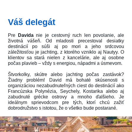
Váš delegát
Pre
Davida
nie je cestovný ruch len povolanie, ale
životná vášeň. Od mladosti precestoval desiatky
destinácií po súši aj po mori a jeho srdcovou
záležitosťou je jachting, z ktorého vzniklo aj Nautyy. O
klientov sa stará nielen z kancelárie, ale aj osobne
počas plavieb – vždy s energiou, nápadmi a úsmevom.
Štvorkolky, skútre alebo jachting počas zastávok?
Žiadny problém! David má bohaté skúsenosti s
organizáciou nezabudnuteľných ciest do destinácií ako
Francúzska Polynézia, Seychely, Kostarika alebo aj
zabudnuté grécke ostrovy a mnoho ďalšieho. Je
ideálnym sprievodcom pre tých, ktorí chcú zažiť
dobrodružstvo s istotou, že o všetko bude postarané.