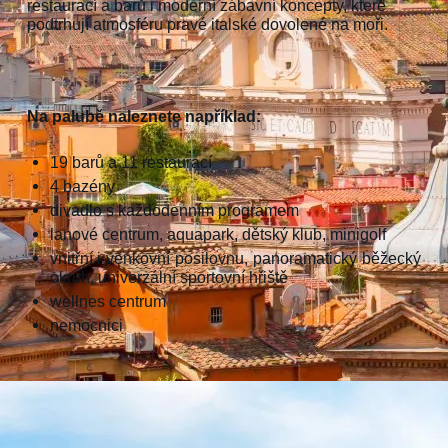
restaurací a barů i moderní zábavní koncepty, které
podtrhují atmosféru pravé italské dovolené na moři.
Na palubě naleznete například:
19 barů a 11 restaurací
4 bazény
divadlo s každodenním programem
lanové centrum, aquapark, dětský klub, minigolf
vnitřní i venkovní posilovnu, panoramatický běžecký
okruh, univerzální sportovní hřiště
wellnes centrum
nemocnici