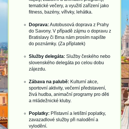
tematické večery, a využití zařízení jako
fitness, bazény, vířivky, lehátka.
Doprava:
Autobusová doprava z Prahy
do Savony. V případě zájmu o dopravu z
Bratislavy či Brna nám prosím napište
do poznámky. (Za příplatek)
Služby delegáta:
Služby českého nebo
slovenského delegáta po celou dobu
zájezdu.
Zábava na palubě:
Kulturní akce,
sportovní aktivity, večerní představení,
živá hudba, animační programy pro děti
a mládežnické kluby.
Poplatky:
Přístavní a letištní poplatky,
zavazadlové služby při nalodění a
vylodění.