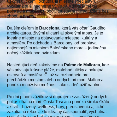
úzkymi uličkami, ochutnajte miestne špeciality a
vychutnajte si nádherné výhľady. Vďaka jarnému
počasiu a menšiemu počtu turistov si mesto užijete bez
zhonu a davov.
Ďalším cieľom je
Barcelona
, ktorá vás očarí Gaudího
architektúrou, živými ulicami aj skvelými tapas. Je to
ideálne miesto na objavovanie miestnej kultúry a
atmosféry. Po odchode z Barcelony loď prepláva
najtemnejším miestom Baleárskeho mora – jedinečný
nočný zážitok pod hviezdami.
Nasledujúci deň zakotvíme na
Palme de Mallorca
, kde
vás privítajú krásne pláže, malebné uličky a pokojná
ostrovná atmosféra. Či už sa rozhodnete pre
prechádzku mestom alebo oddych pri mori, Mallorca
ponúka množstvo možností, ako si deň užiť naplno.
Po dni plnom zážitkov si doprajeme zaslúžený oddych
počas dňa na mori. Costa Toscana ponúka širokú škálu
aktivít – bazény, wellness, bary, predstavenia aj tiché
zákutia na relax. Je to ideálny čas spomaliť, vychutnať
si výhľady a nechať sa rozmaznávať atmosférou na