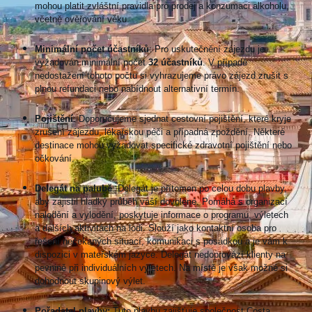
mohou platit zvláštní pravidla pro prodej a konzumaci alkoholu,
včetně ověřování věku.
Minimální počet účastníků
: Pro uskutečnění zájezdu je
vyžadován minimální počet
32 účastníků
. V případě
nedostažení tohoto počtu si vyhrazujeme právo zájezd zrušit s
plnou refundaci nebo nabídnout alternativní termín.
Pojištění
: Doporučujeme sjednat cestovní pojištění, které kryje
zrušení zájezdu, lékařskou péči a případná zpoždění. Některé
destinace mohou vyžadovat specifické zdravotní pojištění nebo
očkování.
Delegát na palubě
: Delegát je přítomen po celou dobu plavby,
aby zajistil hladký průběh vaší dovolené. Pomáhá s organizací
nalodění a vylodění, poskytuje informace o programu, výletech
a dalších aktivitách na lodi. Slouží jako kontaktní osoba pro
řešení nečekaných situací, komunikaci s posádkou a je vám k
dispozici v mateřském jazyce. Delegát nedoprovází klienty na
pevnině při individuálních výletech. Na místě je však možné si
dohodnout skupinový výlet.
Pořadatel plavby:
Tuto plavbu zajišťuje společnost Costa