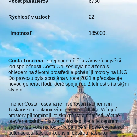
Počet pasažierov
6730
Rýchlosť v uzloch
22
Hmotnosť
185000t
Costa Toscana
je nejmodernější a zároveň největší
loď společnosti Costa Cruises byla navržena s
ohledem na životní prostředí a pohání ji motory na LNG.
Do provozu byla spuštěna v roce 2021 a představuje
novou generaci lodí, které spojují udržitelnost s italským
stylem.
Interiér Costa Toscana je inspirován nádherným
Toskánskem a ikonickými místy celé Itálie. Veřejné
prostory připomínají italská města a náměstí, včetně
otevřené paluby Piazza Colosseo, která je centrem
zábavy a života na lodi. Na palubě si hosté vychutnají
autentickou italskou kuchyni, pestrou nabídku