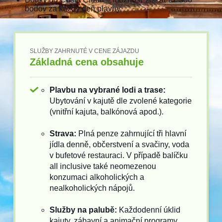
bodov za každý deň plavby.
SLUŽBY ZAHRNUTÉ V CENE ZÁJAZDU
Základná cena obsahuje
Plavbu na vybrané lodi a trase:
Ubytování v kajutě dle zvolené kategorie
(vnitřní kajuta, balkónová apod.).
Strava:
Plná penze zahrnující tři hlavní
jídla denně, občerstvení a svačiny, voda
v bufetové restauraci. V případě balíčku
all inclusive také neomezenou
konzumaci alkoholických a
nealkoholických nápojů.
Služby na palubě:
Každodenní úklid
kajuty, zábavní a animační programy,