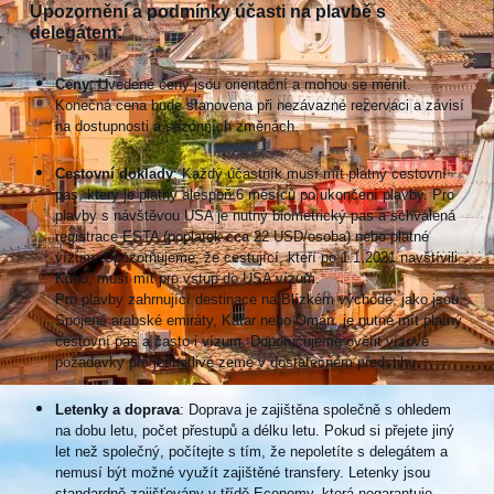
Upozornění a podmínky účasti na plavbě s
delegátem:
Ceny
: Uvedené ceny jsou orientační a mohou se měnit.
Konečná cena bude stanovena při nezávazné rezervaci a závisí
na dostupnosti a sezónních změnách.
Cestovní doklady
: Každý účastník musí mít platný cestovní
pas, který je platný alespoň 6 měsíců po ukončení plavby. Pro
plavby s návštěvou USA je nutný biometrický pas a schválená
registrace ESTA (poplatek cca 22 USD/osoba) nebo platné
vízum. Upozorňujeme, že cestující, kteří po 1.1.2021 navštívili
Kubu, musí mít pro vstup do USA vízum.
Pro plavby zahrnující destinace na Blízkém východě, jako jsou
Spojené arabské emiráty, Katar nebo Omán, je nutné mít platný
cestovní pas a často i vízum. Doporučujeme ověřit vízové
požadavky pro jednotlivé země v dostatečném předstihu.
Letenky a doprava
: Doprava je zajištěna společně s ohledem
na dobu letu, počet přestupů a délku letu. Pokud si přejete jiný
let než společný, počítejte s tím, že nepoletíte s delegátem a
nemusí být možné využít zajištěné transfery. Letenky jsou
standardně zajišťovány v třídě Economy, která negarantuje