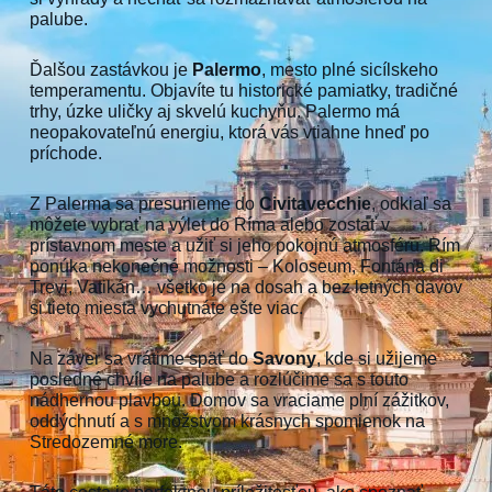
palube.
Ďalšou zastávkou je
Palermo
, mesto plné sicílskeho
temperamentu. Objavíte tu historické pamiatky, tradičné
trhy, úzke uličky aj skvelú kuchyňu. Palermo má
neopakovateľnú energiu, ktorá vás vtiahne hneď po
príchode.
Z Palerma sa presunieme do
Civitavecchie
, odkiaľ sa
môžete vybrať na výlet do Ríma alebo zostať v
prístavnom meste a užiť si jeho pokojnú atmosféru. Rím
ponúka nekonečné možnosti – Koloseum, Fontána di
Trevi, Vatikán… všetko je na dosah a bez letných davov
si tieto miesta vychutnáte ešte viac.
Na záver sa vrátime späť do
Savony
, kde si užijeme
posledné chvíle na palube a rozlúčime sa s touto
nádhernou plavbou. Domov sa vraciame plní zážitkov,
oddýchnutí a s množstvom krásnych spomienok na
Stredozemné more.
Táto cesta je perfektnou príležitosťou, ako spoznať