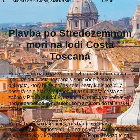
9
Návrat do Savony, cesta späť
08:30
Plavba po Stredozemnom
mori na lodi Costa
Toscana
Pridajte sa k nám na skvelú plavbu po Stredozemnom
mori na lodi Costa Toscana v sprievode českého
delegáta, ktorý bude počas celej cesty k dispozícii a
postará sa o hladký priebeh zájazdu. Naša cesta sa
začne v Prahe, odkiaľ vyrazíme 19. marca vo večerných
hodinách pohodlným autobusom smerom do talianskej
Savony.
Po príchode sa nalodíme a necháme sa unášať
dovolenkovou atmosférou. Hneď po vyplávaní nás čaká
prvá zastávka v krásnom
Marseille
. Poprechádzajte sa