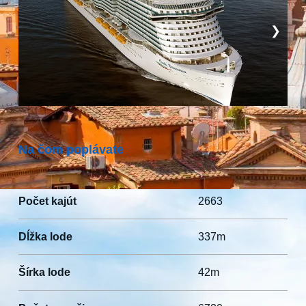
❯
Na čom poplávate
Počet kajút
2663
Dĺžka lode
337m
Šírka lode
42m