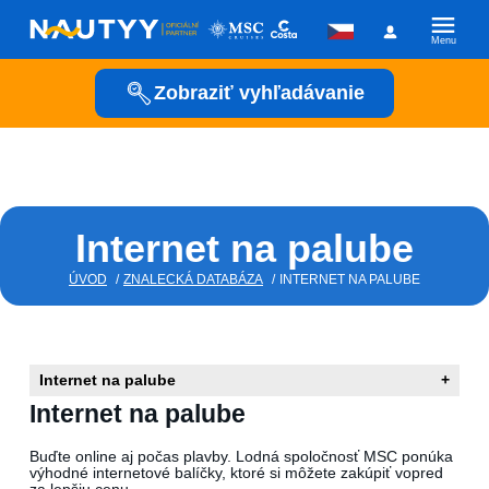
Menu
Zobraziť vyhľadávanie
Kam vyrazíme?
Kamkoľvek
Internet na palube
Kedy vyrazíme?
ÚVOD
/
ZNALECKÁ DATABÁZA
/
INTERNET NA PALUBE
Posádka
Internet na palube
+
Internet na palube
Buďte online aj počas plavby. Lodná spoločnosť MSC ponúka
výhodné internetové balíčky, ktoré si môžete zakúpiť vopred
Plavební společnost