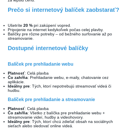
za lepšiu cenu.
Ktorákoľvek
Prečo si internetový balíček zaobstarať?
Ušetríte
20 %
pri zakúpení vopred.
Pripojenie na internet kedykoľvek počas celej plavby.
Vyhľadať zájazdy
Balíčky pre rôzne potreby – od bežného surfovanie až po
streamovanie.
Dostupné internetové balíčky
s letenkou
Balíček pre prehliadanie webu
S delegátom
Platnosť
: Celá plavba
Luxusné plavby
Čo zahŕňa
: Prehliadanie webu, e-maily, chatovanie cez
aplikácie.
Ideálny pre
: Tých, ktorí nepotrebujú streamovať videá či
Akčné plavby
hudbu.
Balíček pre prehliadanie a streamovanie
Pokročilé filtrování
Platnosť
: Celá plavba
Čo zahŕňa
: Všetko z balíčka pre prehliadanie webu +
streamovanie videí, hudby a videohovory.
Reset filtrů
Ideálny pre
: Tých, ktorí chcú zdieľať obsah na sociálnych
sieťach alebo sledovať online videá.