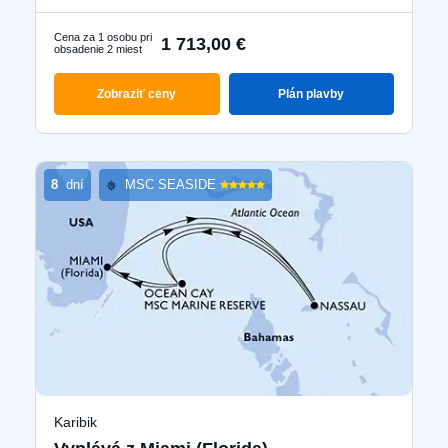
Cena za 1 osobu pri
1 713,00 €
obsadenie 2 miest
Zobraziť ceny
Plán plavby
8
dní
MSC SEASIDE
Karibik