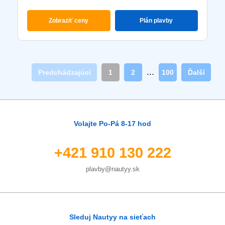
Zobraziť ceny
Plán plavby
...
Predchádzajúci
1
2
100
Ďalší
Volajte Po-Pá 8-17 hod
+421 910 130 222
plavby@nautyy.sk
Sleduj Nautyy na sieťach