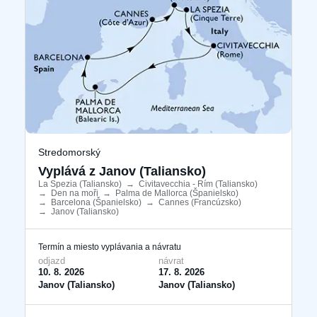
Stredomorský
Vyplává z Janov (Taliansko)
La Spezia (Taliansko)
​
→
Civitavecchia - Rím (Taliansko)
​
→
Den na moři
​
→
Palma de Mallorca (Španielsko)
​
→
Barcelona ​​(Španielsko)
​
→
Cannes (Francúzsko)
​
→
Janov (Taliansko)
​
Termín a miesto vyplávania a návratu
odjazd
návrat
10. 8. 2026
17. 8. 2026
Janov (Taliansko)
Janov (Taliansko)