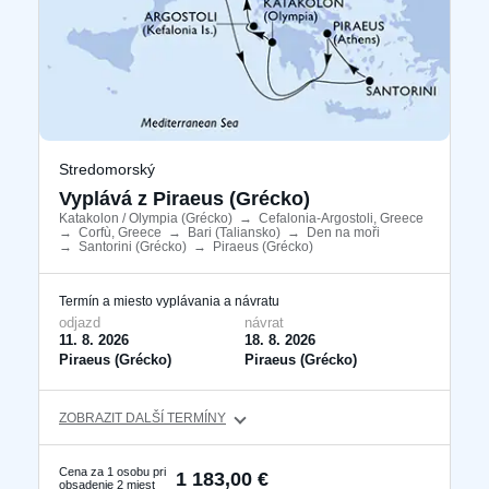
Stredomorský
Vyplává z Piraeus (Grécko)
Katakolon / Olympia (Grécko)
​
→
Cefalonia-Argostoli, Greece
​
→
Corfù, Greece
​
→
Bari (Taliansko)
​
→
Den na moři
​
→
Santorini (Grécko)
​
→
Piraeus (Grécko)
​
Termín a miesto vyplávania a návratu
odjazd
návrat
11. 8. 2026
18. 8. 2026
Piraeus (Grécko)
Piraeus (Grécko)
ZOBRAZIT DALŠÍ TERMÍNY
Cena za 1 osobu pri
1 183,00 €
obsadenie 2 miest