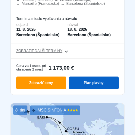
→
Marseille (Francúzsko)
​
→
Barcelona ​​(Španielsko)
​
Termín a miesto vyplávania a návratu
odjazd
návrat
11. 8. 2026
18. 8. 2026
Barcelona ​​(Španielsko)
Barcelona ​​(Španielsko)
ZOBRAZIT DALŠÍ TERMÍNY
Cena za 1 osobu pri
1 173,00 €
obsadenie 2 miest
Zobraziť ceny
Plán plavby
8
dní
MSC SINFONIA