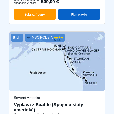
509,00 €
obsadenie 2 miest
Zobraziť ceny
Plán plavby
8
dní
MSC POESIA
Severní Amerika
Vyplává z Seattle (Spojené štáty
americké)