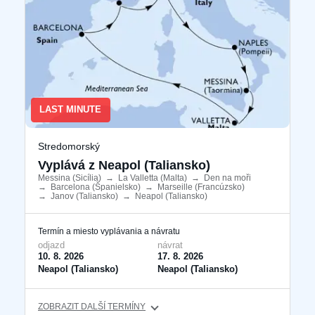
LAST MINUTE
Stredomorský
Vyplává z Neapol (Taliansko)
Messina (Sicília)
​
→
La Valletta (Malta)
​
→
Den na moři
​
→
Barcelona ​​(Španielsko)
​
→
Marseille (Francúzsko)
​
→
Janov (Taliansko)
​
→
Neapol (Taliansko)
​
Termín a miesto vyplávania a návratu
odjazd
návrat
10. 8. 2026
17. 8. 2026
Neapol (Taliansko)
Neapol (Taliansko)
ZOBRAZIT DALŠÍ TERMÍNY