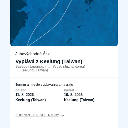
Juhovýchodná Ázia
Vyplává z Keelung (Taiwan)
Sasebo (Japonsko)
​
→
Yeosu (Južná Kórea)
​
→
Keelung (Taiwan)
​
Termín a miesto vyplávania a návratu
odjazd
návrat
11. 8. 2026
16. 8. 2026
Keelung (Taiwan)
Keelung (Taiwan)
ZOBRAZIT DALŠÍ TERMÍNY