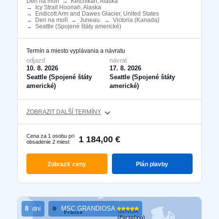
Den na moři
​
→
Ketchikan, Alaska
​
→
Icy Strait Hoonah, Alaska
​
→
Endicott Arm and Dawes Glacier, United States
​
→
Den na moři
​
→
Juneau.
​
→
Victoria (Kanada)
​
→
Seattle (Spojené štáty americké)
​
Termín a miesto vyplávania a návratu
odjazd
návrat
10. 8. 2026
17. 8. 2026
Seattle (Spojené štáty
Seattle (Spojené štáty
americké)
americké)
ZOBRAZIT DALŠÍ TERMÍNY
Cena za 1 osobu pri
1 184,00 €
obsadenie 2 miest
Zobraziť ceny
Plán plavby
8
dní
MSC GRANDIOSA