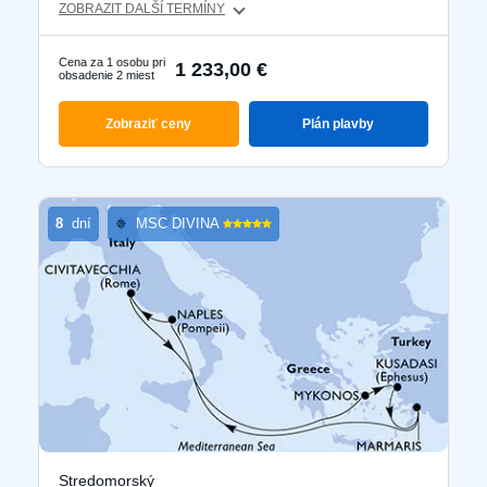
ZOBRAZIT DALŠÍ TERMÍNY
Cena za 1 osobu pri
1 233,00 €
obsadenie 2 miest
Zobraziť ceny
Plán plavby
8
dní
MSC DIVINA
Stredomorský