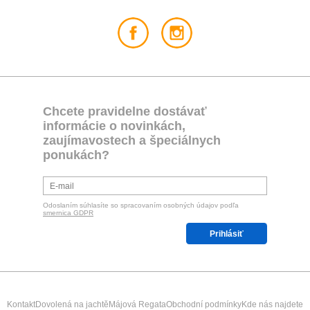
Chcete pravidelne dostávať
informácie o novinkách,
zaujímavostech a špeciálnych
ponukách?
Odoslaním súhlasíte so spracovaním osobných údajov podľa
smernica GDPR
Prihlásiť
Kontakt
Dovolená na jachtě
Májová Regata
Obchodní podmínky
Kde nás najdete