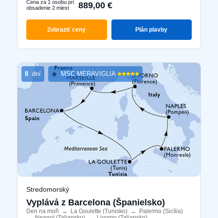
Cena za 1 osobu pri
889,00 €
obsadenie 2 miest
Zobraziť ceny
Plán plavby
8
dní
MSC MERAVIGLIA
Stredomorský
Vyplává z Barcelona ​​(Španielsko)
Den na moři
​
→
La Goulette (Tunisko)
​
→
Palermo (Sicília)
​
→
Neapol (Taliansko)
​
→
Livorno (Taliansko)
​