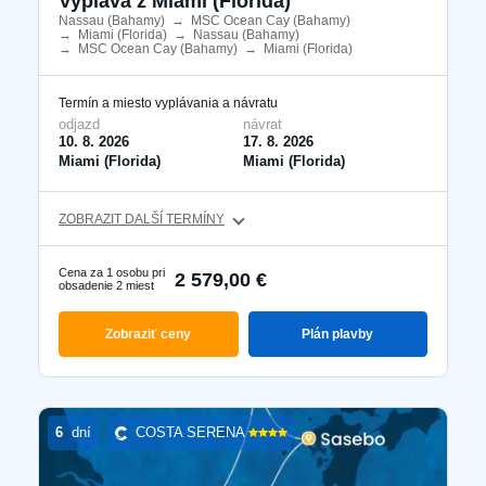
Vyplává z Miami (Florida)
Nassau (Bahamy)
​
→
MSC Ocean Cay (Bahamy)
​
→
Miami (Florida)
​
→
Nassau (Bahamy)
​
→
MSC Ocean Cay (Bahamy)
​
→
Miami (Florida)
​
Termín a miesto vyplávania a návratu
odjazd
návrat
10. 8. 2026
17. 8. 2026
Miami (Florida)
Miami (Florida)
ZOBRAZIT DALŠÍ TERMÍNY
Cena za 1 osobu pri
2 579,00 €
obsadenie 2 miest
Zobraziť ceny
Plán plavby
6
dní
COSTA SERENA