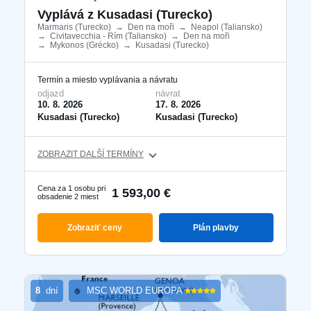
Vyplává z Kusadasi (Turecko)
Marmaris (Turecko)
​
→
Den na moři
​
→
Neapol (Taliansko)
​
→
Civitavecchia - Rím (Taliansko)
​
→
Den na moři
​
→
Mykonos (Grécko)
​
→
Kusadasi (Turecko)
​
Termín a miesto vyplávania a návratu
odjazd
návrat
10. 8. 2026
17. 8. 2026
Kusadasi (Turecko)
Kusadasi (Turecko)
ZOBRAZIT DALŠÍ TERMÍNY
Cena za 1 osobu pri
1 593,00 €
obsadenie 2 miest
Zobraziť ceny
Plán plavby
8
dní
MSC WORLD EUROPA