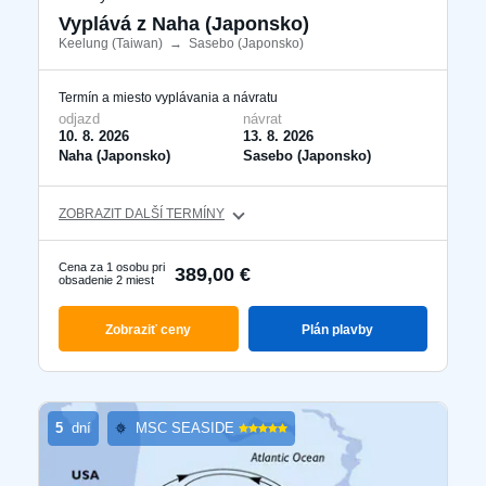
Ktorákoľvek
Vyplává z Naha (Japonsko)
Keelung (Taiwan)
​
→
Sasebo (Japonsko)
​
Termín a miesto vyplávania a návratu
Vyhľadať zájazdy
odjazd
návrat
10. 8. 2026
13. 8. 2026
Naha (Japonsko)
Sasebo (Japonsko)
s letenkou
ZOBRAZIT DALŠÍ TERMÍNY
S delegátom
Cena za 1 osobu pri
389,00 €
obsadenie 2 miest
Luxusné plavby
Zobraziť ceny
Plán plavby
Akčné plavby
Pokročilé filtrování
5
dní
MSC SEASIDE
Reset filtrů